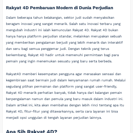
Rakyat 4D Pembaruan Modern di Dunia Perjudian
Dalam beberapa tahun belakangan, sektor judi sudah menyaksikan
beragam inovasi yang sangat menarik. Salah satu inovasi terbaru yang
mengubah industri ini ialah kemunculan Rakyat 4D. Rakyat 4D bukan
hanya hanya platform perjudian standar, melainkan merupakan sebuah
yang memberikan pengalaman berjudi yang lebih menarik dan interaktif
dan seru bagi semua penggemar judi. Dengan teknik yang terus
berkembang, Rakyat 4D hadir untuk memenuhi permintaan bagi para
pemain yang ingin menemukan sesuatu yang baru serta berbeda.
Rakyat4D memberi kesempatan pengguna agar merasakan sensasi dan
kegembiraan saat bermain judi dalam kenyamanan rumah rumah. Melalui
segudang pilihan permainan dan platform yang sangat user-friendly,
Rakyat 4D menarik perhatian banyak, tidak hanya dari kalangan pemain
berpengalaman namun dan pemula yang baru masuk dalam industri ini.
Dalam artikel ini, kita akan membahas dengan lebih rinci tentang apa itu
Rakyat 4D, fitur-fitur yang ditawarkannya, serta cara layanan ini bisa
menjadi opsi unggulan di tengah layanan perjudian lainnya.
Apa Sih Rakyat 4D?