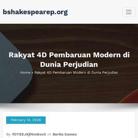
Skip
bshakespearep.org
to
content
Rakyat 4D Pembaruan Modern di
Dunia Perjudian
Home
»
Rakyat 4D Pembaruan Modern di Dunia Perjudian
February 14, 2026
By
fOT8EJXjf0m8ov5
In
Berita Games