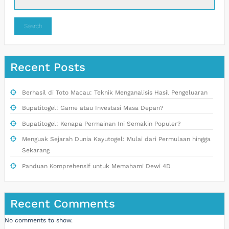
Search
Recent Posts
Berhasil di Toto Macau: Teknik Menganalisis Hasil Pengeluaran
Bupatitogel: Game atau Investasi Masa Depan?
Bupatitogel: Kenapa Permainan Ini Semakin Populer?
Menguak Sejarah Dunia Kayutogel: Mulai dari Permulaan hingga
Sekarang
Panduan Komprehensif untuk Memahami Dewi 4D
Recent Comments
No comments to show.