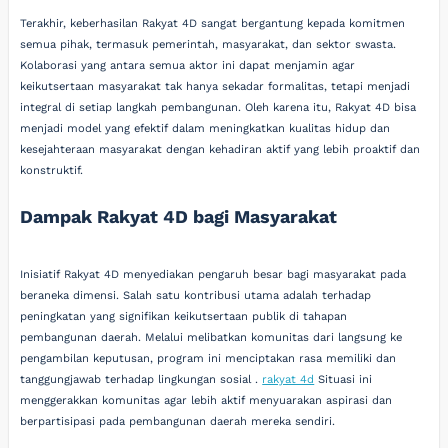
Terakhir, keberhasilan Rakyat 4D sangat bergantung kepada komitmen
semua pihak, termasuk pemerintah, masyarakat, dan sektor swasta.
Kolaborasi yang antara semua aktor ini dapat menjamin agar
keikutsertaan masyarakat tak hanya sekadar formalitas, tetapi menjadi
integral di setiap langkah pembangunan. Oleh karena itu, Rakyat 4D bisa
menjadi model yang efektif dalam meningkatkan kualitas hidup dan
kesejahteraan masyarakat dengan kehadiran aktif yang lebih proaktif dan
konstruktif.
Dampak Rakyat 4D bagi Masyarakat
Inisiatif Rakyat 4D menyediakan pengaruh besar bagi masyarakat pada
beraneka dimensi. Salah satu kontribusi utama adalah terhadap
peningkatan yang signifikan keikutsertaan publik di tahapan
pembangunan daerah. Melalui melibatkan komunitas dari langsung ke
pengambilan keputusan, program ini menciptakan rasa memiliki dan
tanggungjawab terhadap lingkungan sosial .
rakyat 4d
Situasi ini
menggerakkan komunitas agar lebih aktif menyuarakan aspirasi dan
berpartisipasi pada pembangunan daerah mereka sendiri.