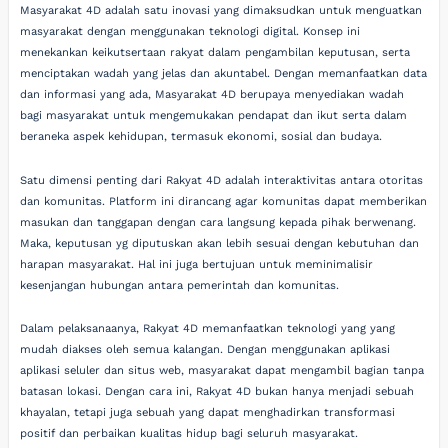
Masyarakat 4D adalah satu inovasi yang dimaksudkan untuk menguatkan
masyarakat dengan menggunakan teknologi digital. Konsep ini
menekankan keikutsertaan rakyat dalam pengambilan keputusan, serta
menciptakan wadah yang jelas dan akuntabel. Dengan memanfaatkan data
dan informasi yang ada, Masyarakat 4D berupaya menyediakan wadah
bagi masyarakat untuk mengemukakan pendapat dan ikut serta dalam
beraneka aspek kehidupan, termasuk ekonomi, sosial dan budaya.
Satu dimensi penting dari Rakyat 4D adalah interaktivitas antara otoritas
dan komunitas. Platform ini dirancang agar komunitas dapat memberikan
masukan dan tanggapan dengan cara langsung kepada pihak berwenang.
Maka, keputusan yg diputuskan akan lebih sesuai dengan kebutuhan dan
harapan masyarakat. Hal ini juga bertujuan untuk meminimalisir
kesenjangan hubungan antara pemerintah dan komunitas.
Dalam pelaksanaanya, Rakyat 4D memanfaatkan teknologi yang yang
mudah diakses oleh semua kalangan. Dengan menggunakan aplikasi
aplikasi seluler dan situs web, masyarakat dapat mengambil bagian tanpa
batasan lokasi. Dengan cara ini, Rakyat 4D bukan hanya menjadi sebuah
khayalan, tetapi juga sebuah yang dapat menghadirkan transformasi
positif dan perbaikan kualitas hidup bagi seluruh masyarakat.