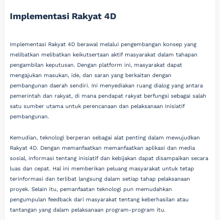
Implementasi Rakyat 4D
Implementasi Rakyat 4D berawal melalui pengembangan konsep yang
melibatkan melibatkan keikutsertaan aktif masyarakat dalam tahapan
pengambilan keputusan. Dengan platform ini, masyarakat dapat
mengajukan masukan, ide, dan saran yang berkaitan dengan
pembangunan daerah sendiri. Ini menyediakan ruang dialog yang antara
pemerintah dan rakyat, di mana pendapat rakyat berfungsi sebagai salah
satu sumber utama untuk perencanaan dan pelaksanaan inisiatif
pembangunan.
Kemudian, teknologi berperan sebagai alat penting dalam mewujudkan
Rakyat 4D. Dengan memanfaatkan memanfaatkan aplikasi dan media
sosial, informasi tentang inisiatif dan kebijakan dapat disampaikan secara
luas dan cepat. Hal ini memberikan peluang masyarakat untuk tetap
terinformasi dan terlibat langsung dalam setiap tahap pelaksanaan
proyek. Selain itu, pemanfaatan teknologi pun memudahkan
pengumpulan feedback dari masyarakat tentang keberhasilan atau
tantangan yang dalam pelaksanaan program-program itu.