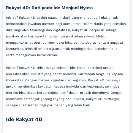
Rakyat 4D: Dari pada Ide Menjadi Nyata
Inisiatif Rakyat 4D adalah suatu inisiatif yang muncul dari niat untuk
menciptakan jawaban inovatif bagi komunitas. Dalam dunia yang semakin
dikelilingi oleh teknologi dan digitalisasi, Rakyat 4D berperan sebagai
jawaban atas berbagai tantangan yang dihadapi rakyat. Melalui
menggunakan potensi sumber daya lokal dan kolaborasi antara anggota
komunitas, inisiatif ini bertujuan untuk meningkatkan standar hidup
serta meneguhkan kemandirian.
Inisiatif Rakyat 4D tidak hanya sekedar ide, tetapi bertekad untuk
merealisasikan inisiatif yang dapat memberikan faedah langsung kepada
komunitas. Dengan banyak kegiatan dan kegiatan, Rakyat 4D berupaya
untuk memberikan kekuatan kepada individu dan kelompok, sehingga
mereka bisa dapat berpartisipasi aktif dalam proyek daerahnya. Dengan
membawa semangat gotong royong dan inovasi, Rakyat 4D berfungsi
sebagai ciri harapan bagi perubahan yang lebih baik.
Ide Rakyat 4D