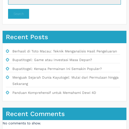
Search
Recent Posts
Berhasil di Toto Macau: Teknik Menganalisis Hasil Pengeluaran
Bupatitogel: Game atau Investasi Masa Depan?
Bupatitogel: Kenapa Permainan Ini Semakin Populer?
Menguak Sejarah Dunia Kayutogel: Mulai dari Permulaan hingga
Sekarang
Panduan Komprehensif untuk Memahami Dewi 4D
Recent Comments
No comments to show.