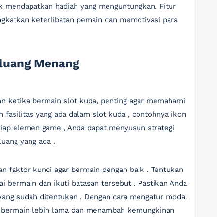
k mendapatkan hadiah yang menguntungkan. Fitur
ngkatkan keterlibatan pemain dan memotivasi para
luang Menang
 ketika bermain slot kuda, penting agar memahami
n fasilitas yang ada dalam slot kuda , contohnya ikon
tiap elemen game , Anda dapat menyusun strategi
luang yang ada .
n faktor kunci agar bermain dengan baik . Tentukan
bermain dan ikuti batasan tersebut . Pastikan Anda
 yang sudah ditentukan . Dengan cara mengatur modal
rus bermain lebih lama dan menambah kemungkinan