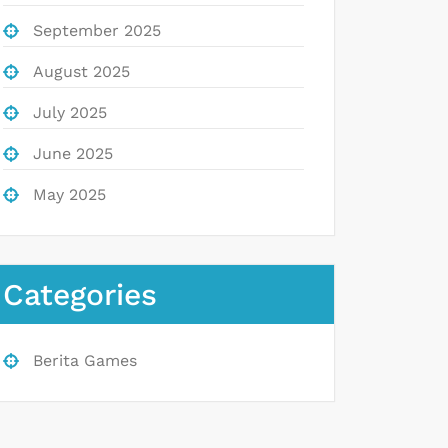
September 2025
August 2025
July 2025
June 2025
May 2025
Categories
Berita Games