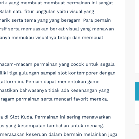
arik yang membuat membuat permainan ini sangat
alah satu fitur unggulan yaitu visual yang
enarik serta tema yang yang beragam. Para pemain
rsif serta memuaskan berkat visual yang menawan
ak hanya memukau visualnya tetapi dan membuat
rmacam-macam permainan yang cocok untuk segala
iliki tiga gulungan sampai slot kontemporer dengan
platform ini. Pemain dapat menentukan game
emastikan bahwasanya tidak ada kesenangan yang
 ragam permainan serta mencari favorit mereka.
ma di Slot Kuda. Permainan ini sering menawarkan
bonus yang kesempatan tambahan untuk menang.
 merasakan keseruan dalam bermain melainkan juga