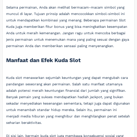
Selama permainan, Anda akan melihat bermacam-macam simbol yang
muncul di layar. Tujuan prinsip adalah mencocokkan simbol-simbol ini
untuk mendapatkan kombinasi yang menang. Beberapa permainan Slot
Kuda juga memberikan fitur bonus yang bisa meningkatkan kesempatan
Anda untuk meraih kemenangan. Jangan ragu untuk mencoba berbagai
jenis permainan untuk menemukan mana yang paling sesuai dengan gaya
permainan Anda dan memberikan sensasi paling menyenangkan.
Manfaat dan Efek Kuda Slot
Kuda slot menawarkan sejumlah keuntungan yang dapat mengubah cara
pandangan seseorang akan permainan. Salah satu manfaat utamanya
adalah potensi meraih keuntungan finansial dari jumlah yang signifikan.
Banyak pemain yang sukses mendapatkan hadiah jackpot, yang bukan
sekadar menyediakan kesenangan sementara, tetapi juga dapat digunakan
untuk menambah standar hidup mereka. Selain itu, permainan ini
menjadi media hiburan yang menghibur dan menghilangkan penat setelah
seharian beraktivitas.
Di sisi lain, bermain kuda slot juga membawa konsekuensi sosial yang