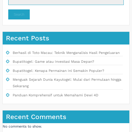
Search
Recent Posts
Berhasil di Toto Macau: Teknik Menganalisis Hasil Pengeluaran
Bupatitogel: Game atau Investasi Masa Depan?
Bupatitogel: Kenapa Permainan Ini Semakin Populer?
Menguak Sejarah Dunia Kayutogel: Mulai dari Permulaan hingga
Sekarang
Panduan Komprehensif untuk Memahami Dewi 4D
Recent Comments
No comments to show.