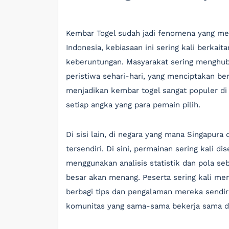
Kembar Togel sudah jadi fenomena yang mena
Indonesia, kebiasaan ini sering kali berka
keberuntungan. Masyarakat sering menghu
peristiwa sehari-hari, yang menciptakan ber
menjadikan kembar togel sangat populer d
setiap angka yang para pemain pilih.
Di sisi lain, di negara yang mana Singapura
tersendiri. Di sini, permainan sering kali di
menggunakan analisis statistik dan pola s
besar akan menang. Peserta sering kali me
berbagi tips dan pengalaman mereka sendi
komunitas yang sama-sama bekerja sama 