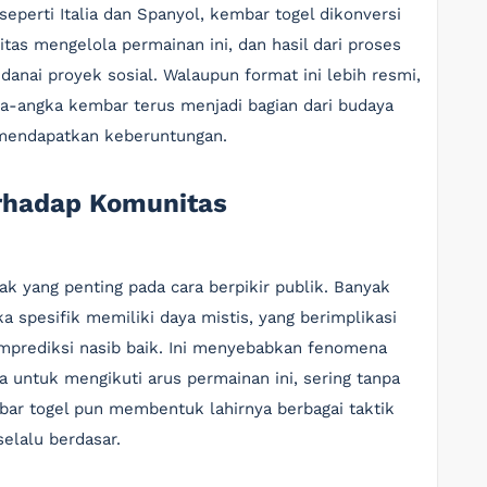
eperti Italia dan Spanyol, kembar togel dikonversi
oritas mengelola permainan ini, dan hasil dari proses
danai proyek sosial. Walaupun format ini lebih resmi,
a-angka kembar terus menjadi bagian dari budaya
 mendapatkan keberuntungan.
rhadap Komunitas
yang penting pada cara berpikir publik. Banyak
 spesifik memiliki daya mistis, yang berimplikasi
prediksi nasib baik. Ini menyebabkan fenomena
 untuk mengikuti arus permainan ini, sering tanpa
bar togel pun membentuk lahirnya berbagai taktik
selalu berdasar.