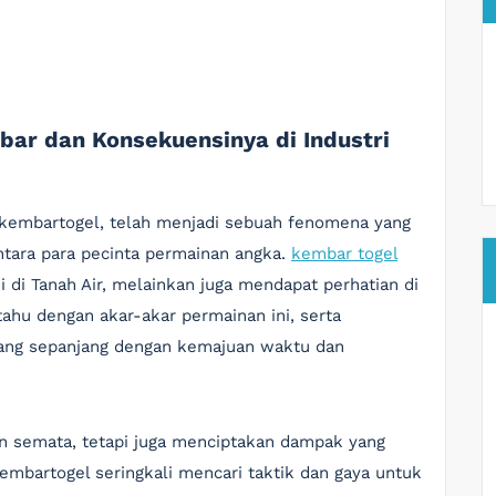
bar dan Konsekuensinya di Industri
i kembartogel, telah menjadi sebuah fenomena yang
antara para pecinta permainan angka.
kembar togel
i di Tanah Air, melainkan juga mendapat perhatian di
tahu dengan akar-akar permainan ini, serta
ang sepanjang dengan kemajuan waktu dan
n semata, tetapi juga menciptakan dampak yang
embartogel seringkali mencari taktik dan gaya untuk