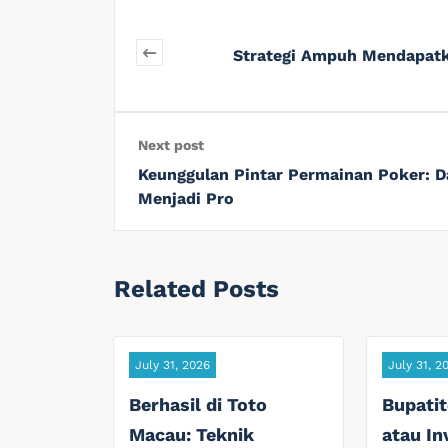
Strategi Ampuh Mendapatk
Next post
Keunggulan Pintar Permainan Poker: D
Menjadi Pro
Related Posts
July 31, 2026
July 31, 2
Berhasil di Toto
Bupati
Macau: Teknik
atau In