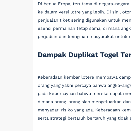
Di benua Eropa, terutama di negara-negara s
ke dalam versi lotre yang lebih. Di sini, ot
penjualan tiket sering digunakan untuk men
esensi permainan tetap sama, di mana angk
perjudian dan keinginan masyarakat untuk
Dampak Duplikat Togel Te
Keberadaan kembar lotere membawa dampak 
orang yang yakni percaya bahwa angka-angka
pada kepercayaan bahwa mereka dapat mem
dimana orang-orang siap mengeluarkan dana
menyadari risiko yang ada. Keberadaan kem
serta strategi bertaruh bertaruh yang tidak 