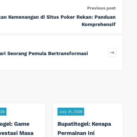
Previous post
an Kemenangan di Situs Poker Rekan: Panduan
Komprehensif
ari Seorang Pemula Bertransformasi
026
July 31, 2026
togel: Game
Bupatitogel: Kenapa
vestasi Masa
Permainan Ini