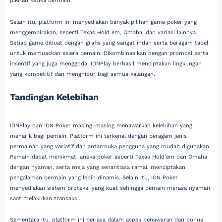
pikiran ketika bermain.
Selain itu, platform ini menyediakan banyak pilihan game poker yang
menggembirakan, seperti Texas Hold em, Omaha, dan variasi lainnya.
Setiap game dibuat dengan grafis yang sangat indah serta beragam tabel
untuk memuaskan selera pemain. Dikombinasikan dengan promosi serta
insentif yang juga menggoda, IDNPlay berhasil menciptakan lingkungan
yang kompetitif dan menghibur bagi semua kalangan.
Tandingan Kelebihan
IDNPlay dan IDN Poker masing-masing menawarkan kelebihan yang
menarik bagi pemain. Platform ini terkenal dengan beragam jenis
permainan yang variatif dan antarmuka pengguna yang mudah digunakan.
Pemain dapat menikmati aneka poker seperti Texas Hold’em dan Omaha
dengan nyaman, serta meja yang senantiasa ramai, menciptakan
pengalaman bermain yang lebih dinamis. Selain itu, IDN Poker
menyediakan sistem proteksi yang kuat sehingga pemain merasa nyaman
saat melakukan transaksi.
Sementara itu, platform ini berjaya dalam aspek penawaran dan bonus