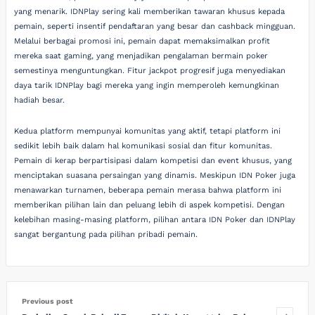
yang menarik. IDNPlay sering kali memberikan tawaran khusus kepada
pemain, seperti insentif pendaftaran yang besar dan cashback mingguan.
Melalui berbagai promosi ini, pemain dapat memaksimalkan profit
mereka saat gaming, yang menjadikan pengalaman bermain poker
semestinya menguntungkan. Fitur jackpot progresif juga menyediakan
daya tarik IDNPlay bagi mereka yang ingin memperoleh kemungkinan
hadiah besar.
Kedua platform mempunyai komunitas yang aktif, tetapi platform ini
sedikit lebih baik dalam hal komunikasi sosial dan fitur komunitas.
Pemain di kerap berpartisipasi dalam kompetisi dan event khusus, yang
menciptakan suasana persaingan yang dinamis. Meskipun IDN Poker juga
menawarkan turnamen, beberapa pemain merasa bahwa platform ini
memberikan pilihan lain dan peluang lebih di aspek kompetisi. Dengan
kelebihan masing-masing platform, pilihan antara IDN Poker dan IDNPlay
sangat bergantung pada pilihan pribadi pemain.
Previous post