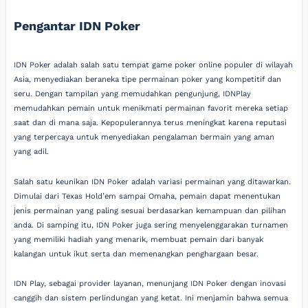
Pengantar IDN Poker
IDN Poker adalah salah satu tempat game poker online populer di wilayah
Asia, menyediakan beraneka tipe permainan poker yang kompetitif dan
seru. Dengan tampilan yang memudahkan pengunjung, IDNPlay
memudahkan pemain untuk menikmati permainan favorit mereka setiap
saat dan di mana saja. Kepopulerannya terus meningkat karena reputasi
yang terpercaya untuk menyediakan pengalaman bermain yang aman
yang adil.
Salah satu keunikan IDN Poker adalah variasi permainan yang ditawarkan.
Dimulai dari Texas Hold’em sampai Omaha, pemain dapat menentukan
jenis permainan yang paling sesuai berdasarkan kemampuan dan pilihan
anda. Di samping itu, IDN Poker juga sering menyelenggarakan turnamen
yang memiliki hadiah yang menarik, membuat pemain dari banyak
kalangan untuk ikut serta dan memenangkan penghargaan besar.
IDN Play, sebagai provider layanan, menunjang IDN Poker dengan inovasi
canggih dan sistem perlindungan yang ketat. Ini menjamin bahwa semua