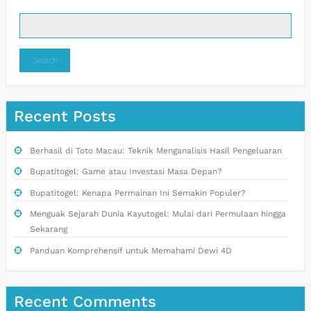
Search
Recent Posts
Berhasil di Toto Macau: Teknik Menganalisis Hasil Pengeluaran
Bupatitogel: Game atau Investasi Masa Depan?
Bupatitogel: Kenapa Permainan Ini Semakin Populer?
Menguak Sejarah Dunia Kayutogel: Mulai dari Permulaan hingga
Sekarang
Panduan Komprehensif untuk Memahami Dewi 4D
Recent Comments