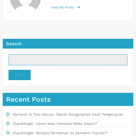
View All Posts
Search
Search
Recent Posts
Berhasil di Toto Macau: Teknik Menganalisis Hasil Pengeluaran
Bupatitogel: Game atau Investasi Masa Depan?
Bupatitogel: Kenapa Permainan Ini Semakin Populer?