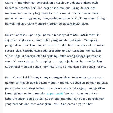
Game ini memberikan berbagai jenis taruh yang dapat diakses oleh
beberapa peserta, baik dari segi online maupun luring. SuperTogel
menawarkan peluang bagi peserta untuk meraih hadiah besar melalui
menebak nomor yg tepat, menyebabkannya sebagai pilihan menarik bagi
banyak individu yang mencari hiburan serta tantangan baru.
Dalam konteks SuperTogel, pemain biasanya dimintai untuk memilih
sejumlah angka dalam kumpulan yang sudah ditetapkan. Setiap kali
pengundian dilakukan dengan cara rutin, dan hasil tersebut diumumkan
secara jelas. Keterbukaan pada prosedur undian tersebut menjadikan
Super Togel dipercaya oleh banyak sejumlah orang sebagai permainan
yang fair serta dapat. Di samping itu, ragam jenis taruhan menjadikan
SuperTogel menjadi banyak diminati untuk dimainkan oleh banyak orang.
Permainan ini tidak hanya hanya mengandalkan keberuntungan semata,
namun termasuk taktik dalam memilih memilih. Sebagian pemain percaya
pada metode strategi tertentu maupun analisis data agar meningkatkan
kemungkinan untung mereka.
super togel
Dengan gabungan antara
keberuntungan dan strategi, SuperTogel memberikan suatu pengalaman
yang berbeda dan menyenangkan untuk tiap pemain yg terlibat.