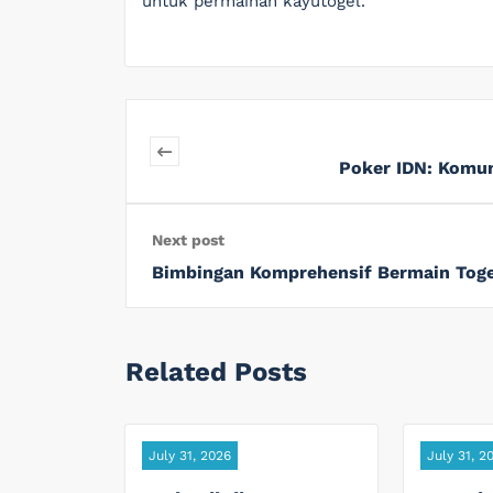
untuk permainan kayutogel.
Poker IDN: Komun
Next post
Bimbingan Komprehensif Bermain Toge
Related Posts
July 31, 2026
July 31, 2