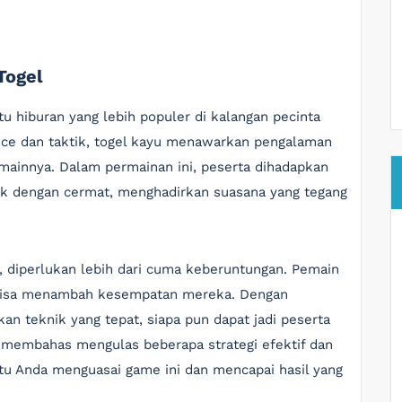
Togel
tu hiburan yang lebih populer di kalangan pecinta
ce dan taktik, togel kayu menawarkan pengalaman
mainnya. Dalam permainan ini, peserta dihadapkan
k dengan cermat, menghadirkan suasana yang tegang
, diperlukan lebih dari cuma keberuntungan. Pemain
t bisa menambah kesempatan mereka. Dengan
n teknik yang tepat, siapa pun dapat jadi peserta
ini membahas mengulas beberapa strategi efektif dan
tu Anda menguasai game ini dan mencapai hasil yang