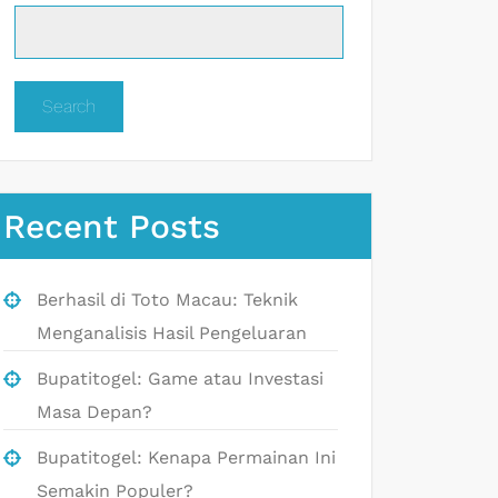
Search
Recent Posts
Berhasil di Toto Macau: Teknik
Menganalisis Hasil Pengeluaran
Bupatitogel: Game atau Investasi
Masa Depan?
Bupatitogel: Kenapa Permainan Ini
Semakin Populer?