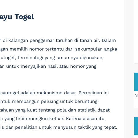
ayu Togel
r di kalangan penggemar taruhan di tanah air. Dalam
ngan memilih nomor tertentu dari sekumpulan angka
kayutogel, terminologi yang umumnya digunakan,
an untuk menyajikan hasil atau nomor yang
ayutogel adalah mekanisme dasar. Permainan ini
N
k untuk membangun peluang untuk beruntung.
huan yang kuat tentang pola dan statistik dapat
ang lebih mungkin keluar. Karena alasan itu,
is dan penelitian untuk menyusun taktik yang tepat.