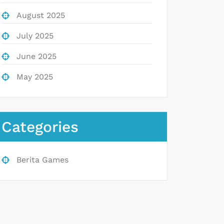
August 2025
July 2025
June 2025
May 2025
Categories
Berita Games