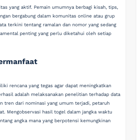
tas yang aktif. Pemain umumnya berbagi kisah, tips,
Dengan bergabung dalam komunitas online atau grup
ta terkini tentang ramalan dan nomor yang sedang
amental penting yang perlu diketahui oleh setiap
Bermanfaat
liki rencana yang tegas agar dapat meningkatkan
hasil adalah melaksanakan penelitian terhadap data
an tren dari nominasi yang umum terjadi, petaruh
t. Mengobservasi hasil togel dalam jangka waktu
ntang angka mana yang berpotensi kemungkinan