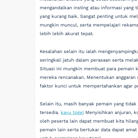
mengandalkan insting atau informasi yang t
yang kurang baik. Sangat penting untuk me
mungkin muncul, serta mempelajari rekama
lebih lebih akurat tepat.
Kesalahan selain itu ialah mengenyampingk
seringkali jatuh dalam perasaan serta melak
Situasi ini mungkin membuat para pemain k
mereka rencanakan. Menentukan anggaran s
faktor kunci untuk mempertahankan agar p
Selain itu, masih banyak pemain yang tida
tersedia.
kayu togel
Menyisihkan anjuran, ko
oleh peserta lain dapat membuat kita hilan
pemain lain serta bertukar data dapat ama