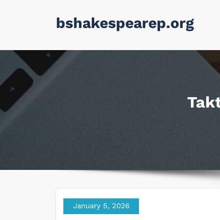
Skip
bshakespearep.org
to
content
Tak
January 5, 2026