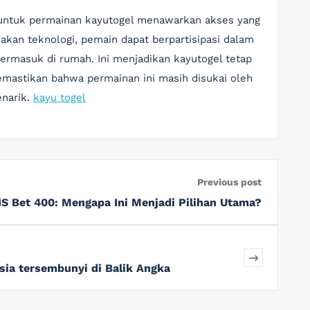
e untuk permainan kayutogel menawarkan akses yang
an teknologi, pemain dapat berpartisipasi dalam
ermasuk di rumah. Ini menjadikan kayutogel tetap
emastikan bahwa permainan ini masih disukai oleh
enarik.
kayu togel
Previous post
IS Bet 400: Mengapa Ini Menjadi Pilihan Utama?
sia tersembunyi di Balik Angka