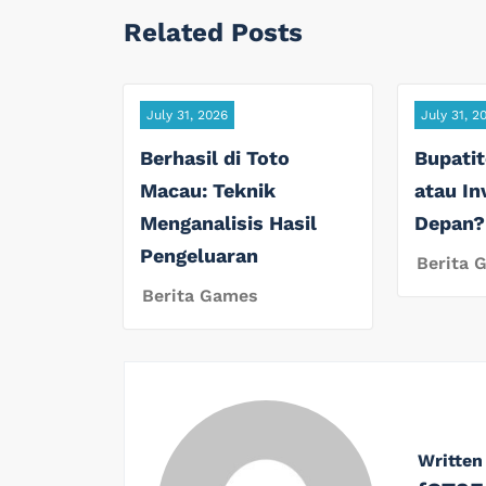
Related Posts
July 31, 2026
July 31, 2
Berhasil di Toto
Bupati
Macau: Teknik
atau In
Menganalisis Hasil
Depan?
Pengeluaran
Berita 
Berita Games
Written