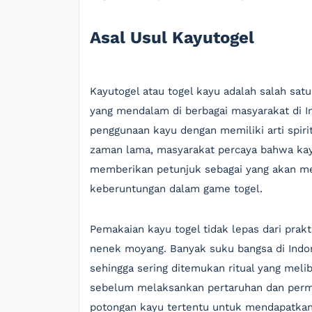
Asal Usul Kayutogel
Kayutogel atau togel kayu adalah salah sat
yang mendalam di berbagai masyarakat di In
penggunaan kayu dengan memiliki arti spiri
zaman lama, masyarakat percaya bahwa ka
memberikan petunjuk sebagai yang akan m
keberuntungan dalam game togel.
Pemakaian kayu togel tidak lepas dari prakt
nenek moyang. Banyak suku bangsa di Indo
sehingga sering ditemukan ritual yang melib
sebelum melaksankan pertaruhan dan perm
potongan kayu tertentu untuk mendapatka