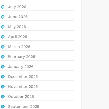
July 2026
June 2026
May 2026
April 2026
March 2026
February 2026
January 2026
December 2025
November 2025
October 2025
September 2025