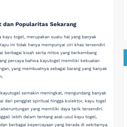
at dan Popularitas Sekarang
a kayu togel, merupakan suatu hal yang banyak
Kayu ini tidak hanya mempunyai ciri khas tersendiri
ai berbagai kisah serta mitos yang berkembang
yang percaya bahwa kayutogel memiliki kekuatan
ngan, yang membuatnya sebagai barang yang banyak
n.
as kayutogel semakin meningkat, mengundang banyak
i dari penggiat spiritual hingga kolektor, kayu togel
eberuntungan yang memiliki daya tarik tersendiri.
nggali lebih dalam tentang asal-usul kayu togel,
dan berbagai kepercayaan yang berada di sekitarnya.