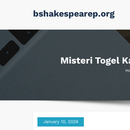
Skip
bshakespearep.org
to
content
Misteri Togel 
H
January 10, 2026