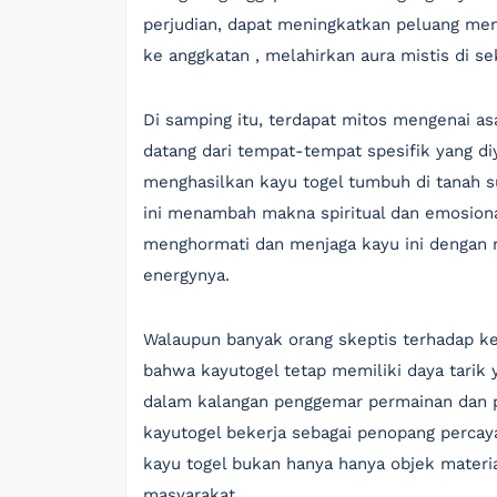
perjudian, dapat meningkatkan peluang mena
ke anggkatan , melahirkan aura mistis di sek
Di samping itu, terdapat mitos mengenai a
datang dari tempat-tempat spesifik yang d
menghasilkan kayu togel tumbuh di tanah su
ini menambah makna spiritual dan emosiona
menghormati dan menjaga kayu ini dengan 
energynya.
Walaupun banyak orang skeptis terhadap key
bahwa kayutogel tetap memiliki daya tarik y
dalam kalangan penggemar permainan dan 
kayutogel bekerja sebagai penopang percay
kayu togel bukan hanya hanya objek materia
masyarakat.