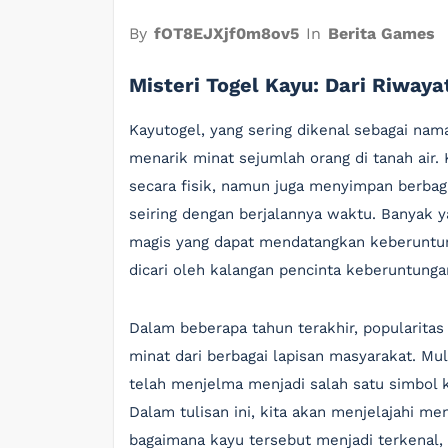
By
fOT8EJXjf0m8ov5
In
Berita Games
Misteri Togel Kayu: Dari Riway
Kayutogel, yang sering dikenal sebagai nam
menarik minat sejumlah orang di tanah air. 
secara fisik, namun juga menyimpan berbag
seiring dengan berjalannya waktu. Banyak 
magis yang dapat mendatangkan keberuntu
dicari oleh kalangan pencinta keberuntunga
Dalam beberapa tahun terakhir, popularit
minat dari berbagai lapisan masyarakat. Mula
telah menjelma menjadi salah satu simbol k
Dalam tulisan ini, kita akan menjelajahi me
bagaimana kayu tersebut menjadi terkenal, 