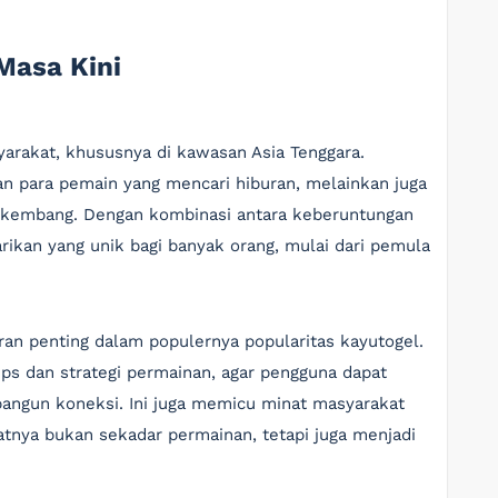
Masa Kini
yarakat, khususnya di kawasan Asia Tenggara.
an para pemain yang mencari hiburan, melainkan juga
erkembang. Dengan kombinasi antara keberuntungan
rikan yang unik bagi banyak orang, mulai dari pemula
eran penting dalam populernya popularitas kayutogel.
s dan strategi permainan, agar pengguna dapat
ngun koneksi. Ini juga memicu minat masyarakat
atnya bukan sekadar permainan, tetapi juga menjadi