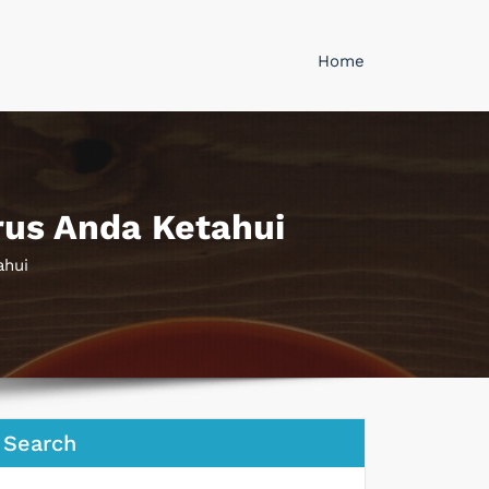
Home
rus Anda Ketahui
ahui
Search