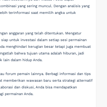
ombinasi yang sering muncul. Dengan analisis yang
ebih terinformasi saat memilih angka untuk
engan anggaran yang telah ditentukan. Mengatur
siap untuk investasi dalam setiap sesi permainan
Anda menghindari kerugian besar tetapi juga membuat
gatlah bahwa tujuan utama adalah hiburan, jadi
 lain dalam hidup Anda.
au forum pemain lainnya. Berbagi informasi dan tips
 memberikan wawasan baru serta strategi alternatif
aborasi dan diskusi, Anda bisa mendapatkan
agi permainan Anda.