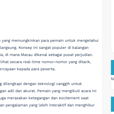
m yang memungkinkan para pemain untuk mengetahui
langsung. Konsep ini sangat populer di kalangan
a, di mana Macau dikenal sebagai pusat perjudian.
ihat secara real-time nomor-nomor yang ditarik,
ercayaan kepada para peserta.
N
g dilengkapi dengan teknologi canggih untuk
 adil dan akurat. Pemain yang mengikuti acara ini
 juga merasakan ketegangan dan excitement saat
an pengalaman yang lebih interaktif dan menghibur