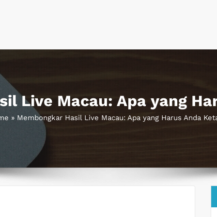
l Live Macau: Apa yang Ha
me
»
Membongkar Hasil Live Macau: Apa yang Harus Anda Ket