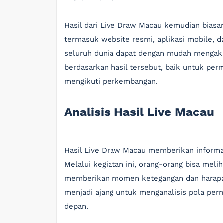
Hasil dari Live Draw Macau kemudian biasan
termasuk website resmi, aplikasi mobile, da
seluruh dunia dapat dengan mudah mengak
berdasarkan hasil tersebut, baik untuk per
mengikuti perkembangan.
Analisis Hasil Live Macau
Hasil Live Draw Macau memberikan informas
Melalui kegiatan ini, orang-orang bisa meli
memberikan momen ketegangan dan harapan.
menjadi ajang untuk menganalisis pola perm
depan.