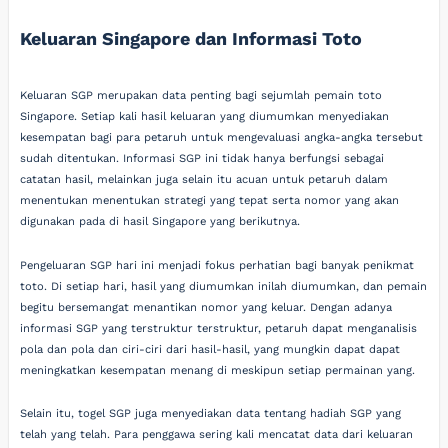
Keluaran Singapore dan Informasi Toto
Keluaran SGP merupakan data penting bagi sejumlah pemain toto
Singapore. Setiap kali hasil keluaran yang diumumkan menyediakan
kesempatan bagi para petaruh untuk mengevaluasi angka-angka tersebut
sudah ditentukan. Informasi SGP ini tidak hanya berfungsi sebagai
catatan hasil, melainkan juga selain itu acuan untuk petaruh dalam
menentukan menentukan strategi yang tepat serta nomor yang akan
digunakan pada di hasil Singapore yang berikutnya.
Pengeluaran SGP hari ini menjadi fokus perhatian bagi banyak penikmat
toto. Di setiap hari, hasil yang diumumkan inilah diumumkan, dan pemain
begitu bersemangat menantikan nomor yang keluar. Dengan adanya
informasi SGP yang terstruktur terstruktur, petaruh dapat menganalisis
pola dan pola dan ciri-ciri dari hasil-hasil, yang mungkin dapat dapat
meningkatkan kesempatan menang di meskipun setiap permainan yang.
Selain itu, togel SGP juga menyediakan data tentang hadiah SGP yang
telah yang telah. Para penggawa sering kali mencatat data dari keluaran