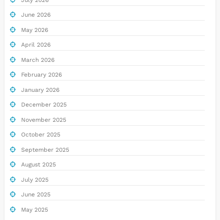
June 2026
May 2026
April 2026
March 2026
February 2026
January 2026
December 2025
November 2025
October 2025
September 2025
August 2025
July 2025
June 2025
May 2025