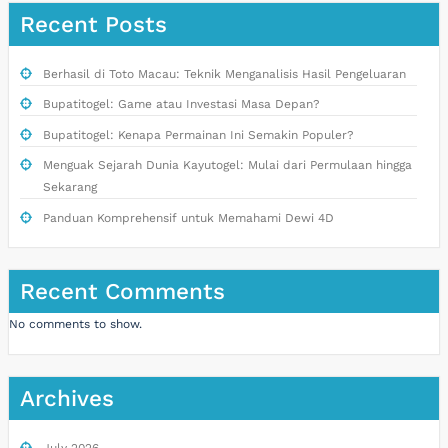
Recent Posts
Berhasil di Toto Macau: Teknik Menganalisis Hasil Pengeluaran
Bupatitogel: Game atau Investasi Masa Depan?
Bupatitogel: Kenapa Permainan Ini Semakin Populer?
Menguak Sejarah Dunia Kayutogel: Mulai dari Permulaan hingga
Sekarang
Panduan Komprehensif untuk Memahami Dewi 4D
Recent Comments
No comments to show.
Archives
July 2026