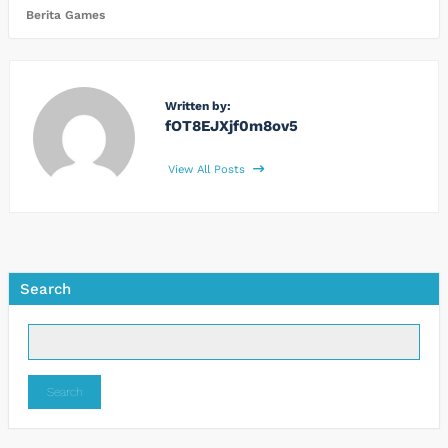
Berita Games
Written by:
fOT8EJXjf0m8ov5
View All Posts
Search
Search