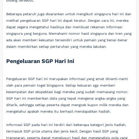
bidang tersebut.
Beberapa petaruh juga disarankan untuk mengikuti singapura hari ini dan
melihat pengeluaran SGP hari ini dapat teratur. Dengan cara ini, mereka
dapat segera mengetahui hasilnya dan membuat rekaman informasi
singapura yang berguna. Memahami nomor hasil singapura dan tren yang
ada akan memberi kekuatan tersendiri untuk pemain yang benar-benar
dalam memikirkan setiap pertaruhan yang mereka lakukan.
Pengeluaran SGP Hari Ini
Pengeluaran SGP hari ini merupakan informasi yang amat dinanti-nanti
oleh para pemain togel Singapore. Setiap keluaran sgp memberi
kesempatan dan ekspektasi bagi mereka yang sudah memasang nomor.
SGP hari ini memberikan data yang tepat mengenai angka-angka yang
ditarik, sehingga setiap peserta dapat mengcek kupon milik mereka dan
mengetahui apakah mereka itu berhasil mendapatkan hadiah.
Informasi SGP pada hari ini terdiri dari beberapa kategori jenis hadiah,
termasuk SGP prize utama dan jenis kecil. Dengan hasil SGP yang
transparan, peserta dapat menelusuri hasil dan menganalisis pola yang