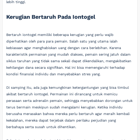
lebih tinggi.
Kerugian Bertaruh Pada Iontogel
Bertaruh iontogel memiliki beberapa kerugian yang perlu wajib
diperhatikan oleh para para pemain. Salah satu yang utama ialah
kebiasaan agar menghabiskan uang dengan cara berlebihan. Karena
karakteristik permainan yang mudah diakses, pemain sering jatuh dalam
siklus taruhan yang tidak sama sekali dapat dikendalikan, mengakibatkan
kehilangan dana secara signifikan. Hal ini bisa memengaruhi terhadap
kondisi finansial individu dan menyebabkan stres yang.
Di samping itu, ada juga kemungkinan ketergantungan yang bisa timbul
akibat bertaruh iontogel. Permainan ini dirancang untuk memicu
perasaan serta adrenalin pemain, sehingga menyebabkan dorongan untuk
terus bermain meskipun sudah mengalami kerugian. Ketika individu
berusaha merasakan bahwa mereka perlu bertaruh agar meraih kembali
kekalahan, mereka dapat terjebak dalam perilaku perjudian yang
berbahaya serta susah untuk dihentikan.