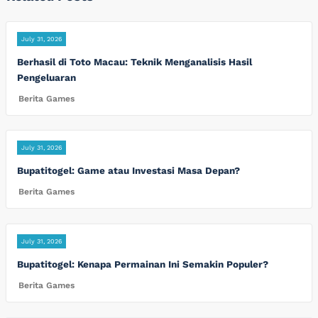
July 31, 2026
Berhasil di Toto Macau: Teknik Menganalisis Hasil
Pengeluaran
Berita Games
July 31, 2026
Bupatitogel: Game atau Investasi Masa Depan?
Berita Games
July 31, 2026
Bupatitogel: Kenapa Permainan Ini Semakin Populer?
Berita Games