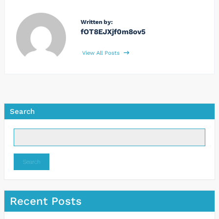
Written by:
fOT8EJXjf0m8ov5
View All Posts
Search
Search
Recent Posts