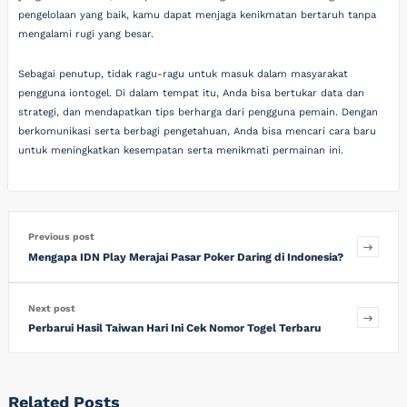
pengelolaan yang baik, kamu dapat menjaga kenikmatan bertaruh tanpa
mengalami rugi yang besar.
Sebagai penutup, tidak ragu-ragu untuk masuk dalam masyarakat
pengguna iontogel. Di dalam tempat itu, Anda bisa bertukar data dan
strategi, dan mendapatkan tips berharga dari pengguna pemain. Dengan
berkomunikasi serta berbagi pengetahuan, Anda bisa mencari cara baru
untuk meningkatkan kesempatan serta menikmati permainan ini.
Previous post
Mengapa IDN Play Merajai Pasar Poker Daring di Indonesia?
Next post
Perbarui Hasil Taiwan Hari Ini Cek Nomor Togel Terbaru
Related Posts