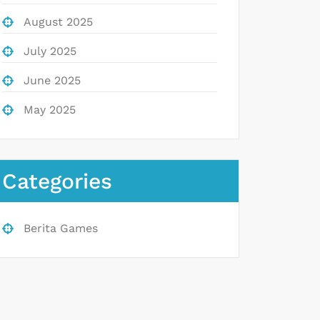
August 2025
July 2025
June 2025
May 2025
Categories
Berita Games