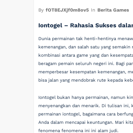
By
fOT8EJXjf0m8ov5
In
Berita Games
Iontogel – Rahasia Sukses dal
Dunia permainan tak henti-hentinya mena
kemenangan, dan salah satu yang semakin m
kombinasi antara game yang dan kesempatan 
beragam pemain seluruh negeri ini. Bagi pa
memperbesar kesempatan kemenangan, mem
bisa jalan yang mendobrak rute kepada keb
Iontogel bukan hanya permainan, namun ki
menyenangkan dan menarik. Di tulisan ini, 
permainan iontogel, bagaimana cara berfu
Anda dalam mencapai keuntungan. Mari kita g
fenomena fenomena ini ini alam judi.