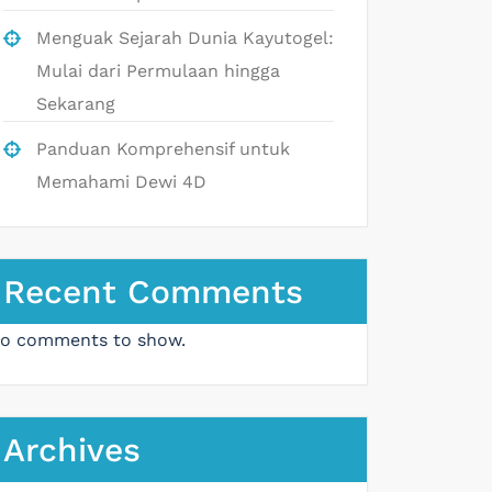
Menguak Sejarah Dunia Kayutogel:
Mulai dari Permulaan hingga
Sekarang
Panduan Komprehensif untuk
Memahami Dewi 4D
Recent Comments
o comments to show.
Archives