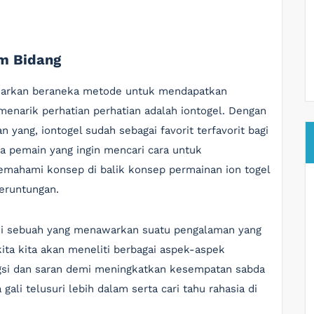
am Bidang
warkan beraneka metode untuk mendapatkan
enarik perhatian perhatian adalah iontogel. Dengan
yang, iontogel sudah sebagai favorit terfavorit bagi
ra pemain yang ingin mencari cara untuk
ahami konsep di balik konsep permainan ion togel
eruntungan.
ni sebuah yang menawarkan suatu pengalaman yang
kita kita akan meneliti berbagai aspek-aspek
ngsi dan saran demi meningkatkan kesempatan sabda
ali telusuri lebih dalam serta cari tahu rahasia di