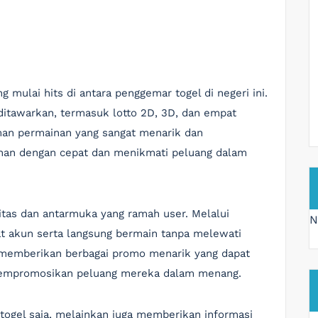
g mulai hits di antara penggemar togel di negeri ini.
ditawarkan, termasuk lotto 2D, 3D, dan empat
man permainan yang sangat menarik dan
han dengan cepat dan menikmati peluang dalam
litas dan antarmuka yang ramah user. Melalui
N
at akun serta langsung bermain tanpa melewati
ga memberikan berbagai promo menarik yang dapat
mempromosikan peluang mereka dalam menang.
togel saja, melainkan juga memberikan informasi