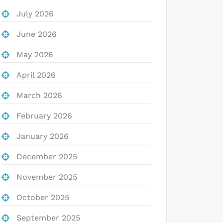
July 2026
June 2026
May 2026
April 2026
March 2026
February 2026
January 2026
December 2025
November 2025
October 2025
September 2025