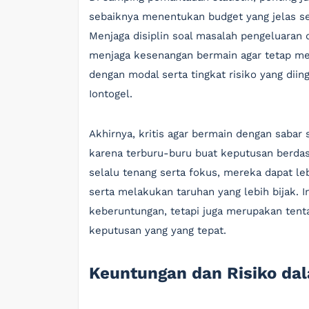
sebaiknya menentukan budget yang jelas s
Menjaga disiplin soal masalah pengeluaran
menjaga kesenangan bermain agar tetap me
dengan modal serta tingkat risiko yang diingi
Iontogel.
Akhirnya, kritis agar bermain dengan sabar 
karena terburu-buru buat keputusan berda
selalu tenang serta fokus, mereka dapat l
serta melakukan taruhan yang lebih bijak. I
keberuntungan, tetapi juga merupakan ten
keputusan yang yang tepat.
Keuntungan dan Risiko dal