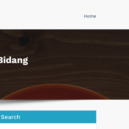
Home
Bidang
Search