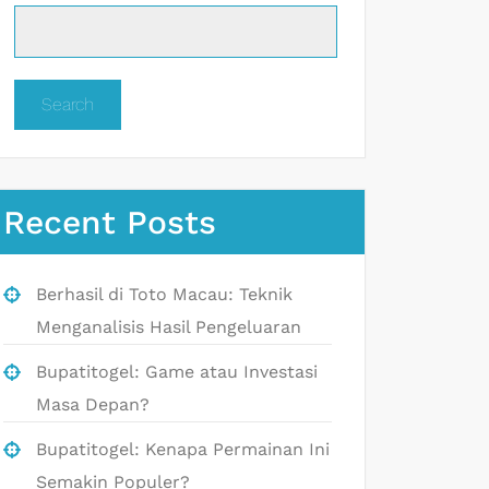
Search
Recent Posts
Berhasil di Toto Macau: Teknik
Menganalisis Hasil Pengeluaran
Bupatitogel: Game atau Investasi
Masa Depan?
Bupatitogel: Kenapa Permainan Ini
Semakin Populer?