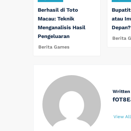
Berhasil di Toto
Bupati
Macau: Teknik
atau In
Menganalisis Hasil
Depan?
Pengeluaran
Berita 
Berita Games
Written
fOT8E
View Al