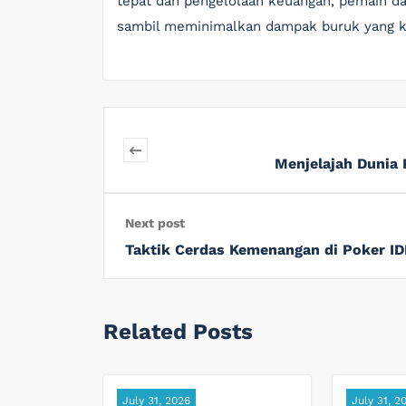
tepat dan pengelolaan keuangan, pemain d
sambil meminimalkan dampak buruk yang 
Menjelajah Dunia 
Next post
Taktik Cerdas Kemenangan di Poker I
Related Posts
July 31, 2026
July 31, 2