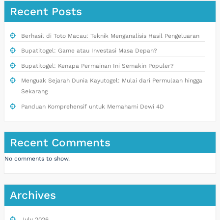
Recent Posts
Berhasil di Toto Macau: Teknik Menganalisis Hasil Pengeluaran
Bupatitogel: Game atau Investasi Masa Depan?
Bupatitogel: Kenapa Permainan Ini Semakin Populer?
Menguak Sejarah Dunia Kayutogel: Mulai dari Permulaan hingga
Sekarang
Panduan Komprehensif untuk Memahami Dewi 4D
Recent Comments
No comments to show.
Archives
July 2026