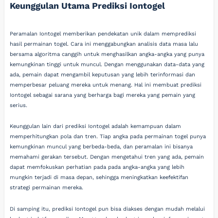
Keunggulan Utama Prediksi Iontogel
Peramalan Iontogel memberikan pendekatan unik dalam memprediksi
hasil permainan togel. Cara ini menggabungkan analisis data masa lalu
bersama algoritma canggih untuk menghasilkan angka-angka yang punya
kemungkinan tinggi untuk muncul. Dengan menggunakan data-data yang
ada, pemain dapat mengambil keputusan yang lebih terinformasi dan
memperbesar peluang mereka untuk menang. Hal ini membuat prediksi
Iontogel sebagai sarana yang berharga bagi mereka yang pemain yang
serius.
Keunggulan lain dari prediksi Iontogel adalah kemampuan dalam
memperhitungkan pola dan tren. Tiap angka pada permainan togel punya
kemungkinan muncul yang berbeda-beda, dan peramalan ini bisanya
memahami gerakan tersebut. Dengan mengetahui tren yang ada, pemain
dapat memfokuskan perhatian pada pada angka-angka yang lebih
mungkin terjadi di masa depan, sehingga meningkatkan keefektifan
strategi permainan mereka.
Di samping itu, prediksi Iontogel pun bisa diakses dengan mudah melalui