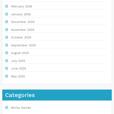
February 2026
January 2026
December 2025
November 2025
October 2025
September 2025
August 2025
July 2025
June 2025
May 2025
Categories
Berita Games