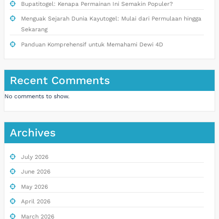
Bupatitogel: Kenapa Permainan Ini Semakin Populer?
Menguak Sejarah Dunia Kayutogel: Mulai dari Permulaan hingga
Sekarang
Panduan Komprehensif untuk Memahami Dewi 4D
Recent Comments
No comments to show.
Archives
July 2026
June 2026
May 2026
April 2026
March 2026