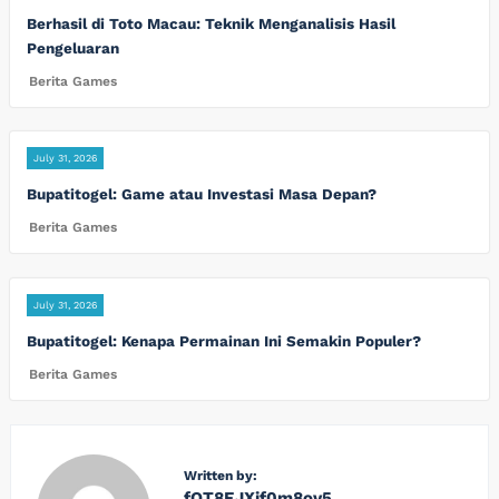
Berhasil di Toto Macau: Teknik Menganalisis Hasil
Pengeluaran
Berita Games
July 31, 2026
Bupatitogel: Game atau Investasi Masa Depan?
Berita Games
July 31, 2026
Bupatitogel: Kenapa Permainan Ini Semakin Populer?
Berita Games
Written by:
fOT8EJXjf0m8ov5