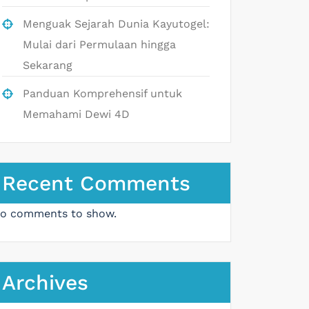
Menguak Sejarah Dunia Kayutogel:
Mulai dari Permulaan hingga
Sekarang
Panduan Komprehensif untuk
Memahami Dewi 4D
Recent Comments
o comments to show.
Archives