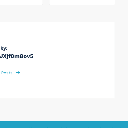
 by:
JXjf0m8ov5
l Posts