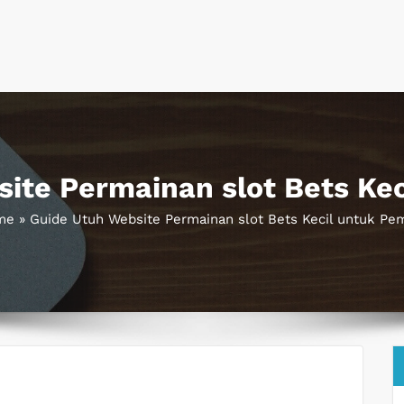
ite Permainan slot Bets Ke
me
»
Guide Utuh Website Permainan slot Bets Kecil untuk Pe