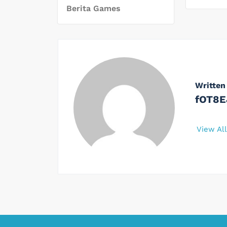
Berita Games
Written
fOT8E
View Al