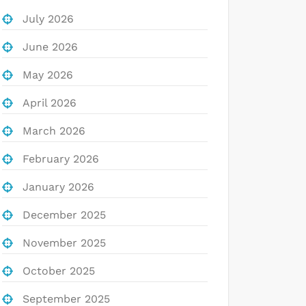
July 2026
June 2026
May 2026
April 2026
March 2026
February 2026
January 2026
December 2025
November 2025
October 2025
September 2025