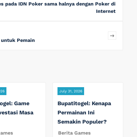
s pada IDN Poker sama halnya dengan Poker di
Internet
a untuk Pemain
026
July 31, 2026
togel: Game
Bupatitogel: Kenapa
vestasi Masa
Permainan Ini
Semakin Populer?
Games
Berita Games