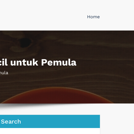
Home
cil untuk Pemula
mula
Search