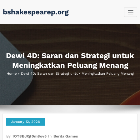
Skip
bshakespearep.org
to
content
Dewi 4D: Saran dan Strategi untuk
Meningkatkan Peluang Menang
Home
»
Dewi 4D: Saran dan Strategi untuk Meningkatkan Peluang Menang
January 12, 2026
By
fOT8EJXjf0m8ov5
In
Berita Games