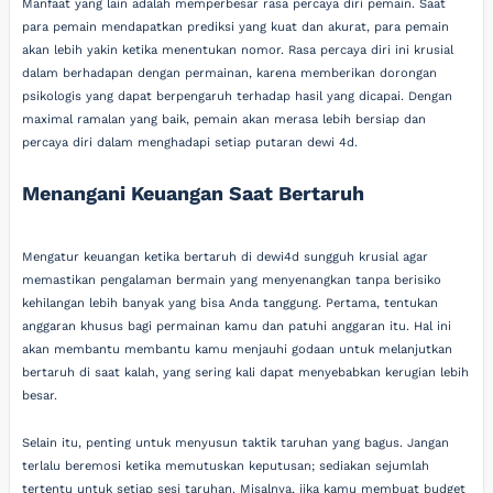
Manfaat yang lain adalah memperbesar rasa percaya diri pemain. Saat
para pemain mendapatkan prediksi yang kuat dan akurat, para pemain
akan lebih yakin ketika menentukan nomor. Rasa percaya diri ini krusial
dalam berhadapan dengan permainan, karena memberikan dorongan
psikologis yang dapat berpengaruh terhadap hasil yang dicapai. Dengan
maximal ramalan yang baik, pemain akan merasa lebih bersiap dan
percaya diri dalam menghadapi setiap putaran dewi 4d.
Menangani Keuangan Saat Bertaruh
Mengatur keuangan ketika bertaruh di dewi4d sungguh krusial agar
memastikan pengalaman bermain yang menyenangkan tanpa berisiko
kehilangan lebih banyak yang bisa Anda tanggung. Pertama, tentukan
anggaran khusus bagi permainan kamu dan patuhi anggaran itu. Hal ini
akan membantu membantu kamu menjauhi godaan untuk melanjutkan
bertaruh di saat kalah, yang sering kali dapat menyebabkan kerugian lebih
besar.
Selain itu, penting untuk menyusun taktik taruhan yang bagus. Jangan
terlalu beremosi ketika memutuskan keputusan; sediakan sejumlah
tertentu untuk setiap sesi taruhan. Misalnya, jika kamu membuat budget