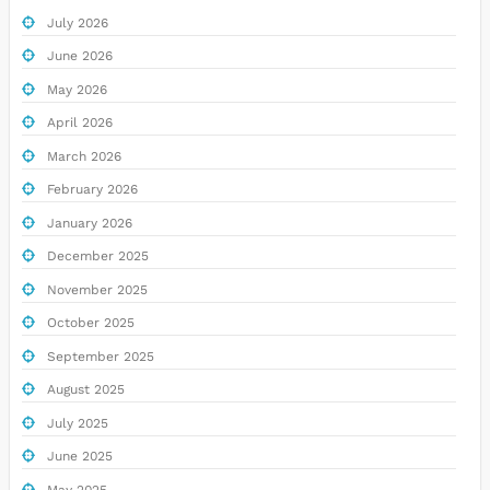
July 2026
June 2026
May 2026
April 2026
March 2026
February 2026
January 2026
December 2025
November 2025
October 2025
September 2025
August 2025
July 2025
June 2025
May 2025