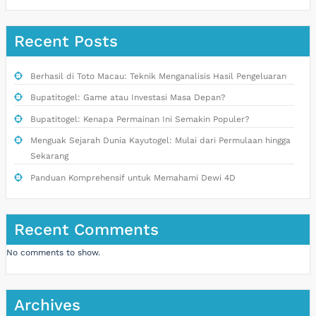
Recent Posts
Berhasil di Toto Macau: Teknik Menganalisis Hasil Pengeluaran
Bupatitogel: Game atau Investasi Masa Depan?
Bupatitogel: Kenapa Permainan Ini Semakin Populer?
Menguak Sejarah Dunia Kayutogel: Mulai dari Permulaan hingga
Sekarang
Panduan Komprehensif untuk Memahami Dewi 4D
Recent Comments
No comments to show.
Archives