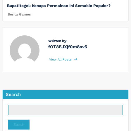
Bupatitogel: Kenapa Permainan Ini Semakin Populer?
Berita Games
Written by:
fOT8EJXjf0m8ov5
View All Posts
Search
Search