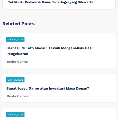
Taktik Jitu Berhasil di Game Supertogel yang Dilewatkan
Related Posts
July 31, 2026
Berhasil di Toto Macau: Teknik Menganalisis Hasil
Pengeluaran
Berita Games
July 31, 2026
Bupatitogel: Game atau Investasi Masa Depan?
Berita Games
July 31, 2026