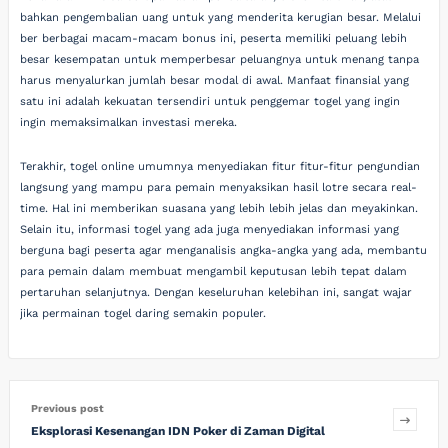
bahkan pengembalian uang untuk yang menderita kerugian besar. Melalui
ber berbagai macam-macam bonus ini, peserta memiliki peluang lebih
besar kesempatan untuk memperbesar peluangnya untuk menang tanpa
harus menyalurkan jumlah besar modal di awal. Manfaat finansial yang
satu ini adalah kekuatan tersendiri untuk penggemar togel yang ingin
ingin memaksimalkan investasi mereka.
Terakhir, togel online umumnya menyediakan fitur fitur-fitur pengundian
langsung yang mampu para pemain menyaksikan hasil lotre secara real-
time. Hal ini memberikan suasana yang lebih lebih jelas dan meyakinkan.
Selain itu, informasi togel yang ada juga menyediakan informasi yang
berguna bagi peserta agar menganalisis angka-angka yang ada, membantu
para pemain dalam membuat mengambil keputusan lebih tepat dalam
pertaruhan selanjutnya. Dengan keseluruhan kelebihan ini, sangat wajar
jika permainan togel daring semakin populer.
Previous post
Eksplorasi Kesenangan IDN Poker di Zaman Digital