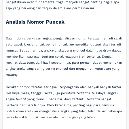
pengetahuan akan fundamental togel menjadi sangat penting bagi siapa
saja yang berkeinginan terjun dalam alam permainan ini.
Analisis Nomor Puncak
Dalam dunia perkiraan angka, penganalisaan nomor teratas menjadi salah
satu aspek krusial untuk pemain untuk memprediksi output akan terjadi
muncul. Setiap harinya, angka-angka yang muncul dalam live draw dapat
memberikan wawasan tentang corak maupun tren tertentu. Dengan
melihat data togel dari hasil sebelumnya, para pemain dapat menemukan
angka-angka yang sering sering muncul dan mengambil keputusan yang
matang.
Gerakan nomor teratas seringkali terpengaruh oleh banyak banyak faktor
misalnya masa, tanggal, serta juga peristiwa tertentu. Misalnya, angka-
angka favorit yang muncul pada hari-hari tertentu tertentu sangat
berbeda dari hari lainnya. Oleh karena itu, penting bagi para pemuda
untuk mencatat dan menganalisis angka yang telah telah dalam beberapa
periode waktu untuk memperoleh pandangan yang lebih.