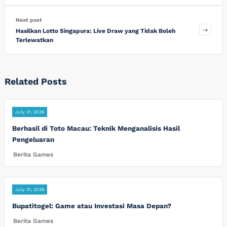
Next post
Hasilkan Lotto Singapura: Live Draw yang Tidak Boleh
Terlewatkan
Related Posts
July 31, 2026
Berhasil di Toto Macau: Teknik Menganalisis Hasil
Pengeluaran
Berita Games
July 31, 2026
Bupatitogel: Game atau Investasi Masa Depan?
Berita Games