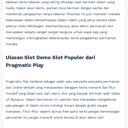
tekanan serta tekanan yang sering dihadapi saat bermain dalam uang
nyata. Dalam akun demo, pemain bisa bermain dengan santai dan
menikmati pengalaman tanpa tekanan finansial. Ini pun memberi mereka
keleluasaan dalam berpartisipasi dalam waktu yang lama, karena tidak
adanya risiko kehilangan. Kesimpulannya, akun demo permainan slot
merupakan senjata sangat sangat berguna untuk siapa saja yang
membangun meningkatkan keterampilan serta pengalaman permainan
mereka.
Ulasan Slot Demo Slot Populer dari
Pragmatic Play
Pragmatic Play terkenal sebagai salah satu penyedia penyedia permainan
slot online terbaik yang menawarkan beragam tema menarik dan fitur
inovatif yang Salah satu dari demo slot yang banyak diminati ialah Gates
of Olympus. Dalam permainan ini, pemain bisa merasakan pengalaman
petualangan di dalam dunia mitologi Yunani dengan grafis sangat
menawan. Fitur-fitur seperti bonus free spins serta pengali kemenangan
permainan ini sangat menarik untuk dicoba di akun demo slot.