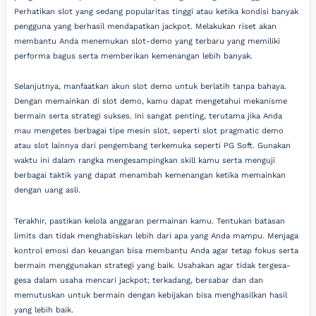
Perhatikan slot yang sedang popularitas tinggi atau ketika kondisi banyak
pengguna yang berhasil mendapatkan jackpot. Melakukan riset akan
membantu Anda menemukan slot-demo yang terbaru yang memiliki
performa bagus serta memberikan kemenangan lebih banyak.
Selanjutnya, manfaatkan akun slot demo untuk berlatih tanpa bahaya.
Dengan memainkan di slot demo, kamu dapat mengetahui mekanisme
bermain serta strategi sukses. Ini sangat penting, terutama jika Anda
mau mengetes berbagai tipe mesin slot, seperti slot pragmatic demo
atau slot lainnya dari pengembang terkemuka seperti PG Soft. Gunakan
waktu ini dalam rangka mengesampingkan skill kamu serta menguji
berbagai taktik yang dapat menambah kemenangan ketika memainkan
dengan uang asli.
Terakhir, pastikan kelola anggaran permainan kamu. Tentukan batasan
limits dan tidak menghabiskan lebih dari apa yang Anda mampu. Menjaga
kontrol emosi dan keuangan bisa membantu Anda agar tetap fokus serta
bermain menggunakan strategi yang baik. Usahakan agar tidak tergesa-
gesa dalam usaha mencari jackpot; terkadang, bersabar dan dan
memutuskan untuk bermain dengan kebijakan bisa menghasilkan hasil
yang lebih baik.