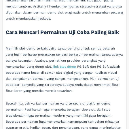
melaksanakan taruhan maksimal atau mencari link slot gacor paling
menguntungkan. Artikel ini hendak membahas strategi-strategi yang bisa
digunakan dalam bermain demo slot pragmatic untuk menambah peluang
untuk mendapatkan jackpot.
Cara Mencari Permainan Uji Coba Paling Baik
Memilih slot demo terbaik yaitu tahap penting untuk semua petaruh
yang ingin berharap merasakan sensasi bertaruh permainan tanpa adanya
bahaya keuangan. Awalnya, perhatikan provider perangkat yang
menawarkan yang demo slot.
link slot demo
PG Soft dan PG Soft adalah
beberapa nama besar di sektor slot digital yang dengan kualitas visual
dan pengalaman bermain yang sangat mengesankan. Pilih permainan uji
coba dari penyedia yang terpercaya supaya Anda dapat menikmati fitur-
fitur keren yang mereka mereka tawarkan.
Setelah itu, cek variasi permainan yang tersedia di platform demo
permainan. Pastikanlah agar mencoba beragam tipe slot, dari slot
tradisional hingga permainan modern yang memiliki gaya beragam.
Beberapa permainan juga menawarkan kemampuan tambahan misalnya
putaran gratis, hadiah besar, dan penghargaan, yang dapat meningkatkan