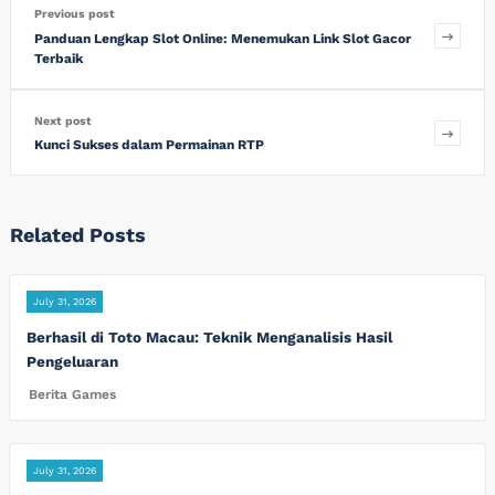
Previous post
Panduan Lengkap Slot Online: Menemukan Link Slot Gacor
Terbaik
Next post
Kunci Sukses dalam Permainan RTP
Related Posts
July 31, 2026
Berhasil di Toto Macau: Teknik Menganalisis Hasil
Pengeluaran
Berita Games
July 31, 2026