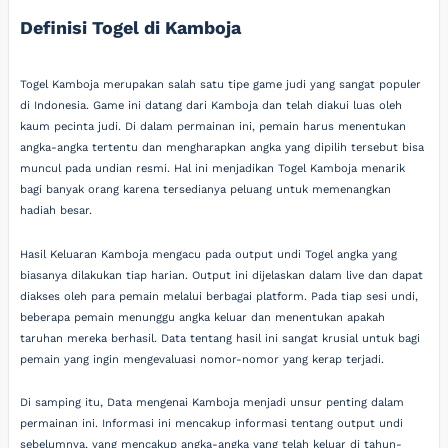
Definisi Togel di Kamboja
Togel Kamboja merupakan salah satu tipe game judi yang sangat populer
di Indonesia. Game ini datang dari Kamboja dan telah diakui luas oleh
kaum pecinta judi. Di dalam permainan ini, pemain harus menentukan
angka-angka tertentu dan mengharapkan angka yang dipilih tersebut bisa
muncul pada undian resmi. Hal ini menjadikan Togel Kamboja menarik
bagi banyak orang karena tersedianya peluang untuk memenangkan
hadiah besar.
Hasil Keluaran Kamboja mengacu pada output undi Togel angka yang
biasanya dilakukan tiap harian. Output ini dijelaskan dalam live dan dapat
diakses oleh para pemain melalui berbagai platform. Pada tiap sesi undi,
beberapa pemain menunggu angka keluar dan menentukan apakah
taruhan mereka berhasil. Data tentang hasil ini sangat krusial untuk bagi
pemain yang ingin mengevaluasi nomor-nomor yang kerap terjadi.
Di samping itu, Data mengenai Kamboja menjadi unsur penting dalam
permainan ini. Informasi ini mencakup informasi tentang output undi
sebelumnya, yang mencakup angka-angka yang telah keluar di tahun-