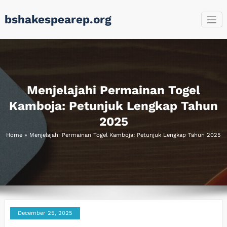
Skip
bshakespearep.org
to
content
Menjelajahi Permainan Togel
Kamboja: Petunjuk Lengkap Tahun
2025
Home
»
Menjelajahi Permainan Togel Kamboja: Petunjuk Lengkap Tahun 2025
December 25, 2025