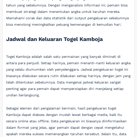
tahun yang sebelumnya. Dengan menganalisis informasi ini, pemain bisa
membuat strategi dalam menentukan angka untuk taruhan mereka.
Memahami corak dan data statistik dari output pengeluaran sebelumnya
bisa menolong meningkatkan peluang kemenangan di kemudian hari.
Jadwal dan Keluaran Togel Kamboja
Togel Kamboja adalah salah satu permainan yang banyak diminati di
antara para penjudi. Setiap harinya, pemain menanti-nanti keluaran angka
yang selalu diumumkan oleh penyelenggara. Jadwal pengeluaran togel ini
biasanya dilakukan secara rutin dilakukan setiap harinya, dengan jam yang
telah ditentukan sebelumnya. Data mengenai jadwal keluaran sangat
penting agar para pemain dapat mempersiapkan diri menjelang setiap
undian berlangsung.
Sebagai elemen dari pengalaman bermain, hasil pengeluaran togel
Kamboja dapat diakses dengan mudah lewat berbagai media, baik itu
secara online atau offline. Data pengeluaran ini biasanya diinformasikan
dalam format yang jelas, agar pemain dapat dengan cepat mengetahui
apakah mereka sukses memenangkan taruhan tersebut. Selain itu, data