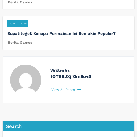
Berita Games
July 31, 2026
Bupatitogel: Kenapa Permainan Ini Semakin Populer?
Berita Games
Written by:
fOT8EJXjf0m8ov5
View All Posts
Search