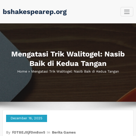
Skip
bshakespearep.org
to
content
Mengatasi Trik Walitogel: Nasib
Baik di Kedua Tangan
Home
»
Mengatasi Trik Walitogel: Nasib Baik di Kedua Tangan
December 16, 2025
By
fOT8EJXjf0m8ov5
In
Berita Games