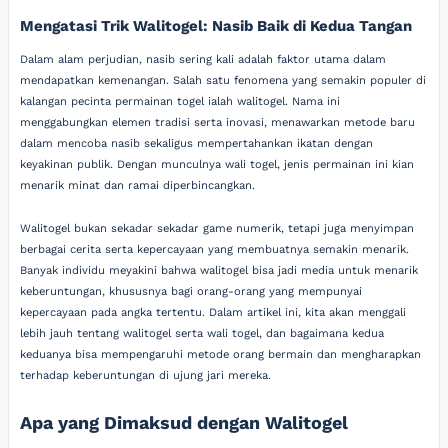
Mengatasi Trik Walitogel: Nasib Baik di Kedua Tangan
Dalam alam perjudian, nasib sering kali adalah faktor utama dalam
mendapatkan kemenangan. Salah satu fenomena yang semakin populer di
kalangan pecinta permainan togel ialah walitogel. Nama ini
menggabungkan elemen tradisi serta inovasi, menawarkan metode baru
dalam mencoba nasib sekaligus mempertahankan ikatan dengan
keyakinan publik. Dengan munculnya wali togel, jenis permainan ini kian
menarik minat dan ramai diperbincangkan.
Walitogel bukan sekadar sekadar game numerik, tetapi juga menyimpan
berbagai cerita serta kepercayaan yang membuatnya semakin menarik.
Banyak individu meyakini bahwa walitogel bisa jadi media untuk menarik
keberuntungan, khususnya bagi orang-orang yang mempunyai
kepercayaan pada angka tertentu. Dalam artikel ini, kita akan menggali
lebih jauh tentang walitogel serta wali togel, dan bagaimana kedua
keduanya bisa mempengaruhi metode orang bermain dan mengharapkan
terhadap keberuntungan di ujung jari mereka.
Apa yang Dimaksud dengan Walitogel