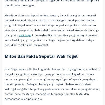
berkunjung kepada para penyedia togel guna meraih saran, berharap bisa
meraih keberuntungan.
Meskipun tidak ada kepastian kesuksesan, banyak orang terus mencari
penyedia togel disebabkan hasrat dalam rangka mendapatkan prestasi
yang baik. Keyakinan mereka terhadap penyedia togel kerap didasarkan
atas dasar pengalaman baik sebelumnya serta narrasi sukses dari orang-
orang lain.
wali togel
Ini menghasilkan komunitas yang berbagi informasi
serta taktik, yang menjadikan wali togel bagian penting dalam budaya
perjudian togel dalam masyarakat.
Mitos dan Fakta Seputar Wali Togel
Wali Togel kerap kali dikelilingi oleh diverse myths yang menarik perhatian
banyak orang. Salah satu myth yang populer adalah keyakinan bahwa
cuma orang-orang khusus yang mempunyai "gardu" spesial yang dapat
meraih game ini. Sebagian besar yang meyakini bahwa nasib dalam
walitogel sangatlah tergantung pada upacara atau talisman yang dipunyai,
namun pada realitanya, menang lebih dipengaruhi oleh taktik dan
pemahaman akan pola angka.