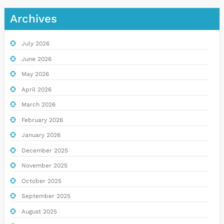
Archives
July 2026
June 2026
May 2026
April 2026
March 2026
February 2026
January 2026
December 2025
November 2025
October 2025
September 2025
August 2025