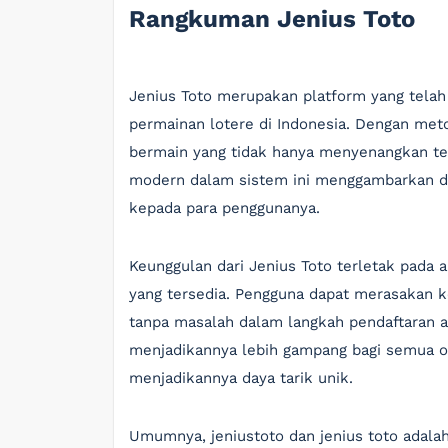
Rangkuman Jenius Toto
Jenius Toto merupakan platform yang tela
permainan lotere di Indonesia. Dengan met
bermain yang tidak hanya menyenangkan tet
modern dalam sistem ini menggambarkan de
kepada para penggunanya.
Keunggulan dari Jenius Toto terletak pada a
yang tersedia. Pengguna dapat merasakan k
tanpa masalah dalam langkah pendaftaran ata
menjadikannya lebih gampang bagi semua or
menjadikannya daya tarik unik.
Umumnya, jeniustoto dan jenius toto adalah 