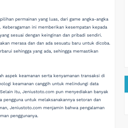
 pilihan permainan yang luas, dari game angka-angka
g. Keberagaman ini memberikan kesempatan kepada
ng sesuai dengan keinginan dan pribadi sendiri.
akan merasa dan dan ada sesuatu baru untuk dicoba.
erbarui sehingga yang ada, sehingga memastikan
ah aspek keamanan serta kenyamanan transaksi di
nologi keamanan canggih untuk melindungi data
 Selain itu, Jeniustoto.com pun menyediakan banyak
ra pengguna untuk melaksanakannya setoran dan
aman, Jeniustoto.com menjamin bahwa pengalaman
 aman penggunanya.