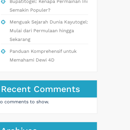
Bupatitogel: Kenapa Permainan Ini
Semakin Populer?
Menguak Sejarah Dunia Kayutogel:
Mulai dari Permulaan hingga
Sekarang
Panduan Komprehensif untuk
Memahami Dewi 4D
Recent Comments
o comments to show.