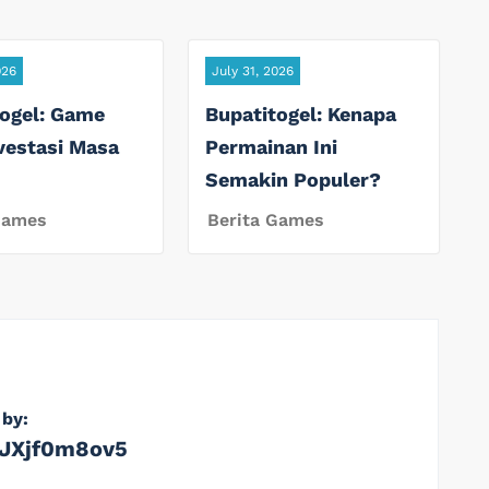
026
July 31, 2026
togel: Game
Bupatitogel: Kenapa
vestasi Masa
Permainan Ini
Semakin Populer?
Games
Berita Games
 by:
JXjf0m8ov5