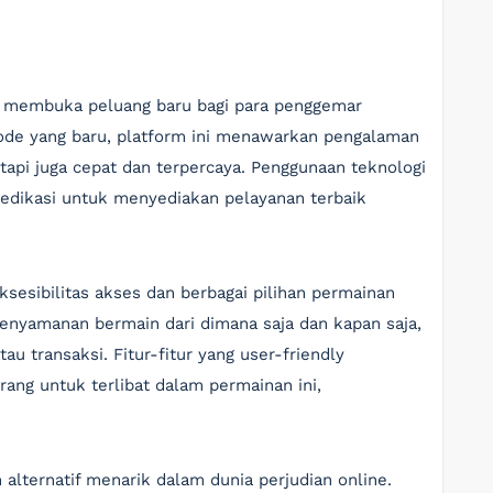
h membuka peluang baru bagi para penggemar
ode yang baru, platform ini menawarkan pengalaman
api juga cepat dan terpercaya. Penggunaan teknologi
dikasi untuk menyediakan pelayanan terbaik
ksesibilitas akses dan berbagai pilihan permainan
enyamanan bermain dari dimana saja dan kapan saja,
u transaksi. Fitur-fitur yang user-friendly
ang untuk terlibat dalam permainan ini,
alternatif menarik dalam dunia perjudian online.