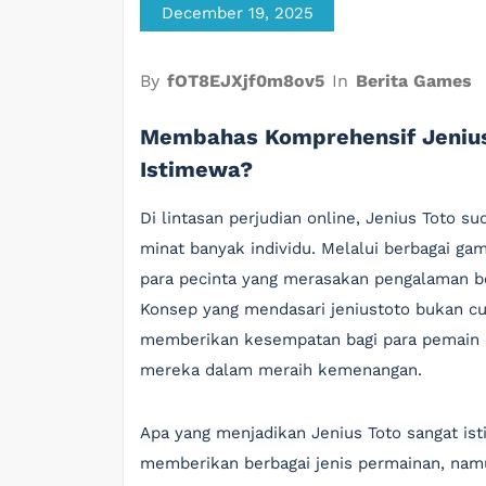
December 19, 2025
By
fOT8EJXjf0m8ov5
In
Berita Games
Membahas Komprehensif Jenius
Istimewa?
Di lintasan perjudian online, Jenius Toto 
minat banyak individu. Melalui berbagai game
para pecinta yang merasakan pengalaman 
Konsep yang mendasari jeniustoto bukan cu
memberikan kesempatan bagi para pemain 
mereka dalam meraih kemenangan.
Apa yang menjadikan Jenius Toto sangat ist
memberikan berbagai jenis permainan, nam