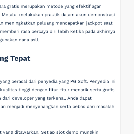
ara gratis merupakan metode yang efektif agar
. Melalui melakukan praktik dalam akun demonstrasi
dan meningkatkan peluang mendapatkan jackpot saat
memberi rasa percaya diri lebih ketika pada akhirnya
unakan dana asli.
ng Tepat
ang berasal dari penyedia yang PG Soft. Penyedia ini
alitas tinggi dengan fitur-fitur menarik serta grafis
dari developer yang terkenal, Anda dapat
an menjadi menyenangkan serta bebas dari masalah
ot yang ditawarkan. Setiap slot demo mungkin