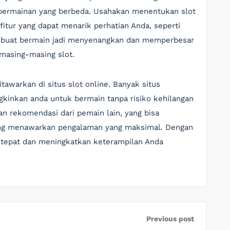
 permainan yang berbeda. Usahakan menentukan slot
fitur yang dapat menarik perhatian Anda, seperti
membuat bermain jadi menyenangkan dan memperbesar
masing-masing slot.
itawarkan di situs slot online. Banyak situs
inkan anda untuk bermain tanpa risiko kehilangan
n rekomendasi dari pemain lain, yang bisa
g menawarkan pengalaman yang maksimal. Dengan
g tepat dan meningkatkan keterampilan Anda
Previous post