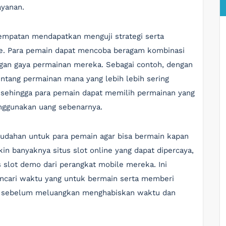
ayanan.
empatan mendapatkan menguji strategi serta
me. Para pemain dapat mencoba beragam kombinasi
an gaya permainan mereka. Sebagai contoh, dengan
ntang permainan mana yang lebih lebih sering
sehingga para pemain dapat memilih permainan yang
enggunakan uang sebenarnya.
mudahan untuk para pemain agar bisa bermain kapan
in banyaknya situs slot online yang dapat dipercaya,
slot demo dari perangkat mobile mereka. Ini
ncari waktu yang untuk bermain serta memberi
u sebelum meluangkan menghabiskan waktu dan