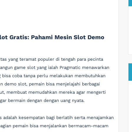
lot Gratis: Pahami Mesin Slot Demo
itas yang teramat populer di tengah para pecinta
mbangun game slot yang ialah Pragmatic menawarkan
ng bisa coba tanpa perlu melakukan membutuhkan
 demo slot, pemain bisa menjelajahi berbagai
rsebut, membuat memudahkan mereka agar mengerti
ar bermain dengan dengan uang nyata.
is adalah kesempatan bagi berlatih serta menajamkan
Sebagian pemain bisa menjalankan bermacam-macam