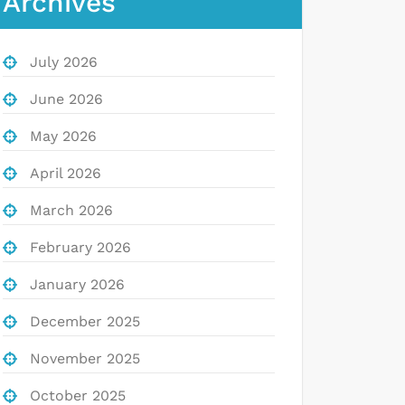
Archives
July 2026
June 2026
May 2026
April 2026
March 2026
February 2026
January 2026
December 2025
November 2025
October 2025