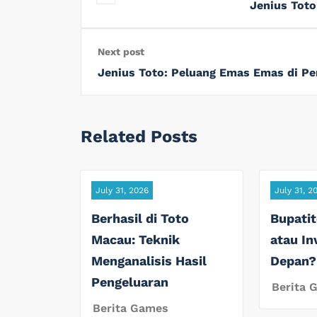
Jenius Toto
Next post
Jenius Toto: Peluang Emas Emas di Pe
Related Posts
July 31, 2026
July 31, 2
Berhasil di Toto
Bupati
Macau: Teknik
atau In
Menganalisis Hasil
Depan?
Pengeluaran
Berita 
Berita Games