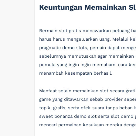
Keuntungan Memainkan Slo
Bermain slot gratis menawarkan peluang b
harus harus mengeluarkan uang. Melalui ke
pragmatic demo slots, pemain dapat mengeta
sebelumnya memutuskan agar memainkan den
pemula yang ingin ingin memahami cara kerj
menambah kesempatan berhasil.
Manfaat selain memainkan slot secara grat
game yang ditawarkan sebab provider seper
topik, grafis, serta efek suara tanpa beban
sweet bonanza demo slot serta slot demo 
mencari permainan kesukaan mereka denga