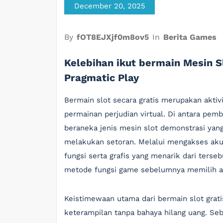
December 20, 2025
By
fOT8EJXjf0m8ov5
In
Berita Games
Kelebihan ikut bermain Mesin S
Pragmatic Play
Bermain slot secara gratis merupakan aktiv
permainan perjudian virtual. Di antara pe
beraneka jenis mesin slot demonstrasi ya
melakukan setoran. Melalui mengakses akun
fungsi serta grafis yang menarik dari te
metode fungsi game sebelumnya memilih ag
Keistimewaan utama dari bermain slot grat
keterampilan tanpa bahaya hilang uang. 