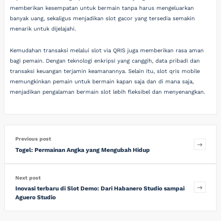
memberikan kesempatan untuk bermain tanpa harus mengeluarkan
banyak uang, sekaligus menjadikan slot gacor yang tersedia semakin
menarik untuk dijelajahi.
Kemudahan transaksi melalui slot via QRIS juga memberikan rasa aman
bagi pemain. Dengan teknologi enkripsi yang canggih, data pribadi dan
transaksi keuangan terjamin keamanannya. Selain itu, slot qris mobile
memungkinkan pemain untuk bermain kapan saja dan di mana saja,
menjadikan pengalaman bermain slot lebih fleksibel dan menyenangkan.
Previous post
Togel: Permainan Angka yang Mengubah Hidup
Next post
Inovasi terbaru di Slot Demo: Dari Habanero Studio sampai
Aguero Studio