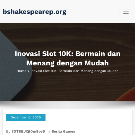
Skip
bshakespearep.org
to
content
Inovasi Slot 10K: Bermain dan
Menang dengan Mudah
Home
»
Inovasi Slot 10K: Bermain dan Menang dengan Mudah
December 6, 2025
By
fOT8EJXjf0m8ov5
In
Berita Games