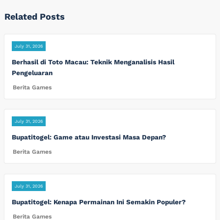
Related Posts
July 31, 2026
Berhasil di Toto Macau: Teknik Menganalisis Hasil
Pengeluaran
Berita Games
July 31, 2026
Bupatitogel: Game atau Investasi Masa Depan?
Berita Games
July 31, 2026
Bupatitogel: Kenapa Permainan Ini Semakin Populer?
Berita Games