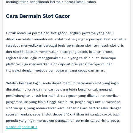
meningkatkan pengalaman bermain secara keseluruhan.
Cara Bermain Slot Gacor
Untuk memulai permainan slot gacor, langkah pertama yang perlu
dilakukan adalah memilih situs slot online yang terpercaya. Pastikan situs
tersebut menyediakan berbagai jenis permainan slot, termasuk slot qris
dan slot88. Setelah menemukan situs yang cocok, lakukan proses
registrasi dan login menggunakan akun yang telah dibuat. Beberapa
platform juga menawarkan slot deposit qris yang mempermudah
transaksi dengan metode pembayaran yang cepat dan aman.
Setelah berhasil login, Anda dapat memilih permainan slot yang ingin
dimainkan. Jika Anda mencari peluang lebih besar untuk menang,
pertimbangkan untuk bermain di slot gacor yang dikenal memberikan
pengembalian yang lebih tinggi. Selain itu, jangan ragu untuk mencoba
slot via qris, yang menawarkan kemudahan dalam bertransaksi dengan
setoran rendah, seperti slot deposit 10k. Pilihan ini sangat cocok bagi
pemula yang ingin merasakan pengalaman bermain tanpa risiko besar.
slot88 deposit qris