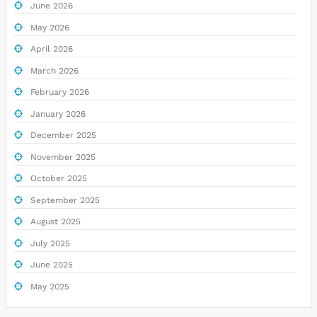
June 2026
May 2026
April 2026
March 2026
February 2026
January 2026
December 2025
November 2025
October 2025
September 2025
August 2025
July 2025
June 2025
May 2025