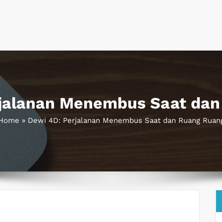
rjalanan Menembus Saat dan
Home
»
Dewi 4D: Perjalanan Menembus Saat dan Ruang Ruan