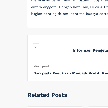
merayakan peran Dewi 4D dalam hidup mere
antara anggota. Dengan kata lain, Dewi 4D 
bagian penting dalam identitas budaya serta
Informasi Pengelu
Next post
Dari pada Kesukaan Menjadi Profit: P
Related Posts