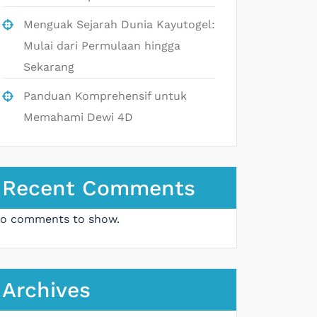
Menguak Sejarah Dunia Kayutogel:
Mulai dari Permulaan hingga
Sekarang
Panduan Komprehensif untuk
Memahami Dewi 4D
Recent Comments
o comments to show.
Archives