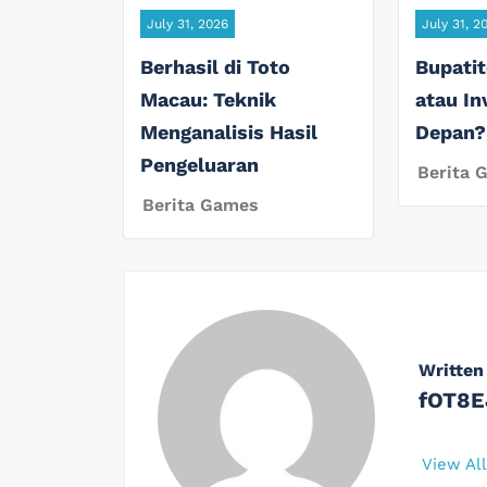
July 31, 2026
July 31, 2
Berhasil di Toto
Bupati
Macau: Teknik
atau In
Menganalisis Hasil
Depan?
Pengeluaran
Berita 
Berita Games
Written
fOT8E
View Al