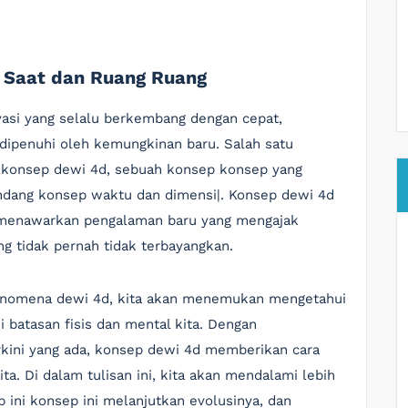
 Saat dan Ruang Ruang
ovasi yang selalu berkembang dengan cepat,
ipenuhi oleh kemungkinan baru. Salah satu
 konsep dewi 4d, sebuah konsep konsep yang
dang konsep waktu dan dimensi|. Konsep dewi 4d
n menawarkan pengalaman baru yang mengajak
g tidak pernah tidak terbayangkan.
fenomena dewi 4d, kita akan menemukan mengetahui
 batasan fisis dan mental kita. Dengan
kini yang ada, konsep dewi 4d memberikan cara
. Di dalam tulisan ini, kita akan mendalami lebih
ini konsep ini melanjutkan evolusinya, dan