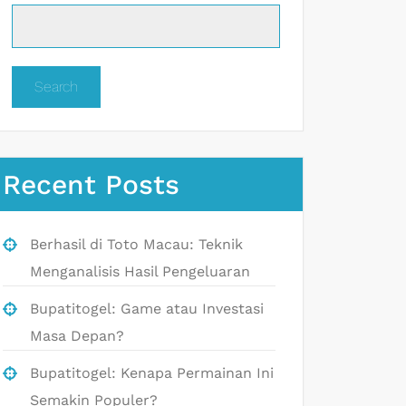
Search
Recent Posts
Berhasil di Toto Macau: Teknik
Menganalisis Hasil Pengeluaran
Bupatitogel: Game atau Investasi
Masa Depan?
Bupatitogel: Kenapa Permainan Ini
Semakin Populer?