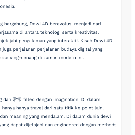
donesia.
 bergabung, Dewi 4D berevolusi menjadi dari
jasama di antara teknologi serta kreativitas,
ajahi pengalaman yang interaktif. Kisah Dewi 4D
juga perjalanan perjalanan budaya digital yang
bersenang-senang di zaman modern ini.
ng dan 常常 filled dengan imagination. Di dalam
anya hanya travel dari satu titik ke point lain,
 dan meaning yang mendalam. Di dalam dunia dewi
ic yang dapat dijelajahi dan engineered dengan methods