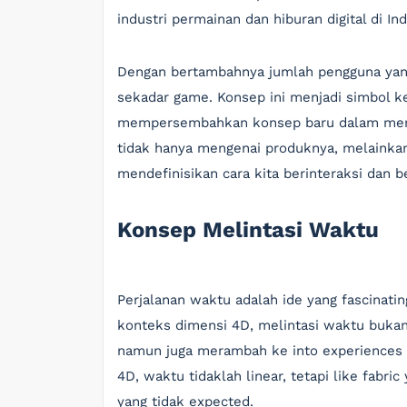
industri permainan dan hiburan digital di In
Dengan bertambahnya jumlah pengguna yang
sekadar game. Konsep ini menjadi simbol ker
mempersembahkan konsep baru dalam menjel
tidak hanya mengenai produknya, melainkan 
mendefinisikan cara kita berinteraksi dan 
Konsep Melintasi Waktu
Perjalanan waktu adalah ide yang fascinati
konteks dimensi 4D, melintasi waktu bukan h
namun juga merambah ke into experiences
4D, waktu tidaklah linear, tetapi like fabr
yang tidak expected.