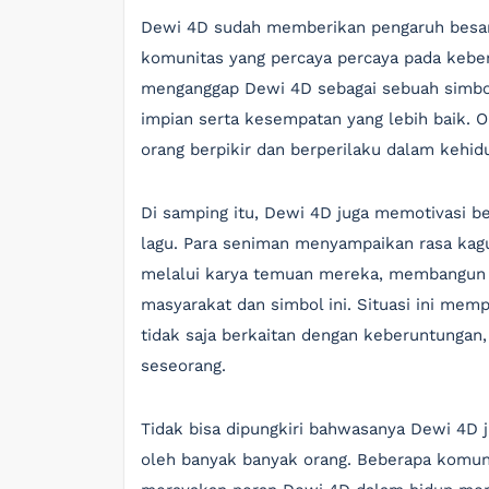
Dewi 4D sudah memberikan pengaruh besar
komunitas yang percaya percaya pada keber
menganggap Dewi 4D sebagai sebuah simbol
impian serta kesempatan yang lebih baik. 
orang berpikir dan berperilaku dalam kehidu
Di samping itu, Dewi 4D juga memotivasi be
lagu. Para seniman menyampaikan rasa kag
melalui karya temuan mereka, membangun k
masyarakat dan simbol ini. Situasi ini mem
tidak saja berkaitan dengan keberuntungan, t
seseorang.
Tidak bisa dipungkiri bahwasanya Dewi 4D j
oleh banyak banyak orang. Beberapa komun