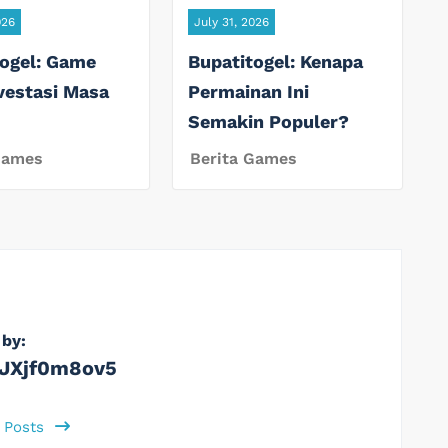
026
July 31, 2026
togel: Game
Bupatitogel: Kenapa
vestasi Masa
Permainan Ini
Semakin Populer?
Games
Berita Games
 by:
JXjf0m8ov5
l Posts