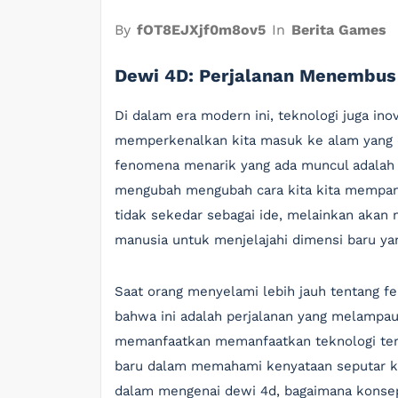
By
fOT8EJXjf0m8ov5
In
Berita Games
Dewi 4D: Perjalanan Menembus
Di dalam era modern ini, teknologi juga in
memperkenalkan kita masuk ke alam yang d
fenomena menarik yang ada muncul adalah
mengubah mengubah cara kita kita mempan
tidak sekedar sebagai ide, melainkan aka
manusia untuk menjelajahi dimensi baru yan
Saat orang menyelami lebih jauh tentang 
bahwa ini adalah perjalanan yang melampaui
memanfaatkan memanfaatkan teknologi ter
baru dalam memahami kenyataan seputar kita
dalam mengenai dewi 4d, bagaimana konsep 