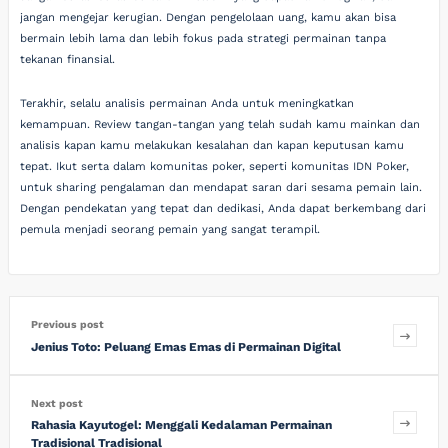
jangan mengejar kerugian. Dengan pengelolaan uang, kamu akan bisa
bermain lebih lama dan lebih fokus pada strategi permainan tanpa
tekanan finansial.
Terakhir, selalu analisis permainan Anda untuk meningkatkan
kemampuan. Review tangan-tangan yang telah sudah kamu mainkan dan
analisis kapan kamu melakukan kesalahan dan kapan keputusan kamu
tepat. Ikut serta dalam komunitas poker, seperti komunitas IDN Poker,
untuk sharing pengalaman dan mendapat saran dari sesama pemain lain.
Dengan pendekatan yang tepat dan dedikasi, Anda dapat berkembang dari
pemula menjadi seorang pemain yang sangat terampil.
Previous post
Jenius Toto: Peluang Emas Emas di Permainan Digital
Next post
Rahasia Kayutogel: Menggali Kedalaman Permainan
Tradisional Tradisional