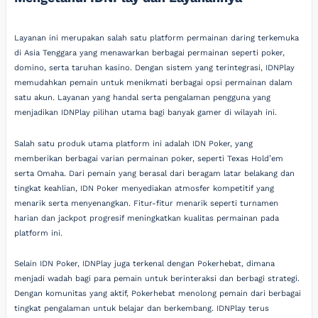
Layanan ini merupakan salah satu platform permainan daring terkemuka
di Asia Tenggara yang menawarkan berbagai permainan seperti poker,
domino, serta taruhan kasino. Dengan sistem yang terintegrasi, IDNPlay
memudahkan pemain untuk menikmati berbagai opsi permainan dalam
satu akun. Layanan yang handal serta pengalaman pengguna yang
menjadikan IDNPlay pilihan utama bagi banyak gamer di wilayah ini.
Salah satu produk utama platform ini adalah IDN Poker, yang
memberikan berbagai varian permainan poker, seperti Texas Hold’em
serta Omaha. Dari pemain yang berasal dari beragam latar belakang dan
tingkat keahlian, IDN Poker menyediakan atmosfer kompetitif yang
menarik serta menyenangkan. Fitur-fitur menarik seperti turnamen
harian dan jackpot progresif meningkatkan kualitas permainan pada
platform ini.
Selain IDN Poker, IDNPlay juga terkenal dengan Pokerhebat, dimana
menjadi wadah bagi para pemain untuk berinteraksi dan berbagi strategi.
Dengan komunitas yang aktif, Pokerhebat menolong pemain dari berbagai
tingkat pengalaman untuk belajar dan berkembang. IDNPlay terus