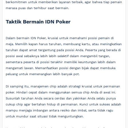
berkomitmen untuk memberikan layanan terbaik, agar bahwa tiap pemain
merasa puas dan terhibur saat bermain.
Taktik Bermain IDN Poker
Dalam bermain IDN Poker, krusial untuk memahami posisi pemain di
meja. Memilih kapan harus taruhan, membuang kartu, atau meningkatkan
taruhan dapat amat tergantung pada posisi Anda. Peserta yang berada di
posisi awal sebaiknya lebih lebih selektif dalam mengambil tangan,
sementara peserta di posisi terakhir memiliki keuntungan lebih dalam
mengamati lawan. Memanfaatkan posisi dengan bijak dapat membuka
peluang untuk memenangkan lebih banyak pot.
Di samping itu, manajemen chip adalah strategi krusial untuk permainan
poker. Hindari cepat dalam menggunakan semua chip Anda di awal ini.
Susunlah taruhan Anda secara cerdas dan yakinkan Anda selalu punya
cukup chip agar bertahan hidup di permainan. Kunci untuk sukses adalah
mampu menjaga imbangan antara resiko dan imbal, serta tidak ragu
untuk mundur saat situasi tidak menguntungkan.