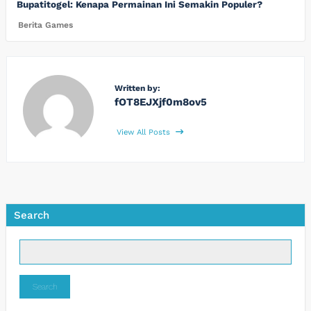
Bupatitogel: Kenapa Permainan Ini Semakin Populer?
Berita Games
Written by:
fOT8EJXjf0m8ov5
View All Posts
Search
Search