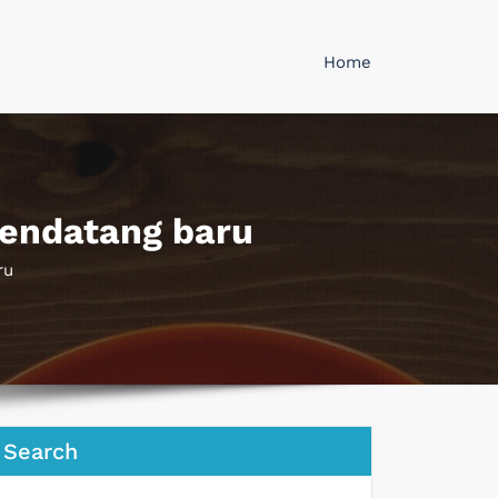
Home
endatang baru
ru
Search