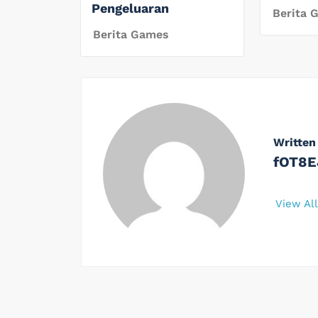
Pengeluaran
Berita 
Berita Games
Written
fOT8E
View Al