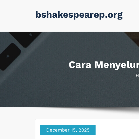
Skip
bshakespearep.org
to
content
Cara Menyelu
H
December 15, 2025