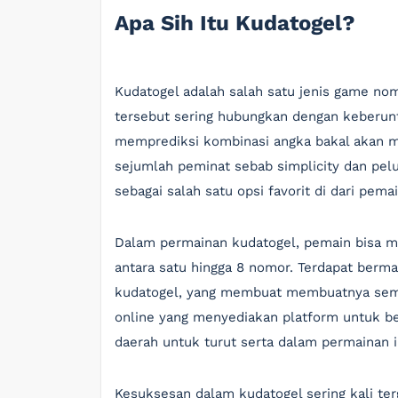
Apa Sih Itu Kudatogel?
Kudatogel adalah salah satu jenis game nom
tersebut sering hubungkan dengan keberunt
memprediksi kombinasi angka bakal akan mu
sejumlah peminat sebab simplicity dan pel
sebagai salah satu opsi favorit di dari pemai
Dalam permainan kudatogel, pemain bisa m
antara satu hingga 8 nomor. Terdapat be
kudatogel, yang membuat membuatnya semak
online yang menyediakan platform untuk 
daerah untuk turut serta dalam permainan ini
Kesuksesan dalam kudatogel sering kali te