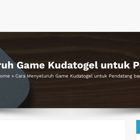
ruh Game Kudatogel untuk P
ome
»
Cara Menyeluruh Game Kudatogel untuk Pendatang ba