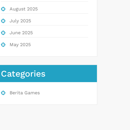
August 2025
July 2025
June 2025
May 2025
Categories
Berita Games