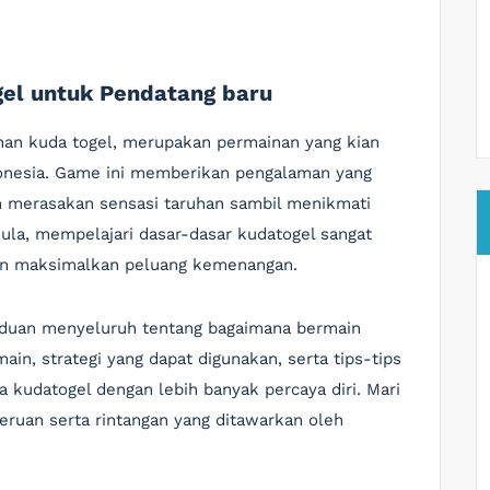
el untuk Pendatang baru
inan kuda togel, merupakan permainan yang kian
ndonesia. Game ini memberikan pengalaman yang
n merasakan sensasi taruhan sambil menikmati
ula, mempelajari dasar-dasar kudatogel sangat
dan maksimalkan peluang kemenangan.
anduan menyeluruh tentang bagaimana bermain
in, strategi yang dapat digunakan, serta tips-tips
a kudatogel dengan lebih banyak percaya diri. Mari
eruan serta rintangan yang ditawarkan oleh