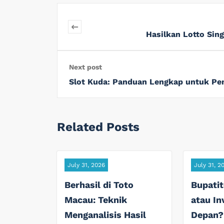
Hasilkan Lotto Sin
Next post
Slot Kuda: Panduan Lengkap untuk Pe
Related Posts
July 31, 2026
July 31, 2
Berhasil di Toto
Bupati
Macau: Teknik
atau In
Menganalisis Hasil
Depan?