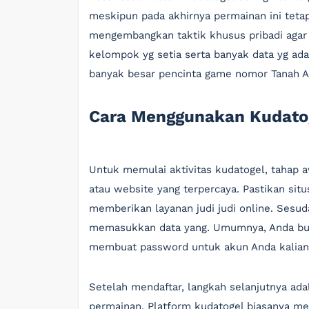
meskipun pada akhirnya permainan ini tetap
mengembangkan taktik khusus pribadi aga
kelompok yg setia serta banyak data yg ad
banyak besar pencinta game nomor Tanah Ai
Cara Menggunakan Kudato
Untuk memulai aktivitas kudatogel, tahap a
atau website yang terpercaya. Pastikan situ
memberikan layanan judi judi online. Sesu
memasukkan data yang. Umumnya, Anda but
membuat password untuk akun Anda kalian
Setelah mendaftar, langkah selanjutnya ad
permainan. Platform kudatogel biasanya me