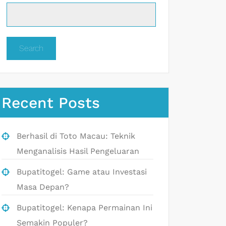
Search
Recent Posts
Berhasil di Toto Macau: Teknik
Menganalisis Hasil Pengeluaran
Bupatitogel: Game atau Investasi
Masa Depan?
Bupatitogel: Kenapa Permainan Ini
Semakin Populer?