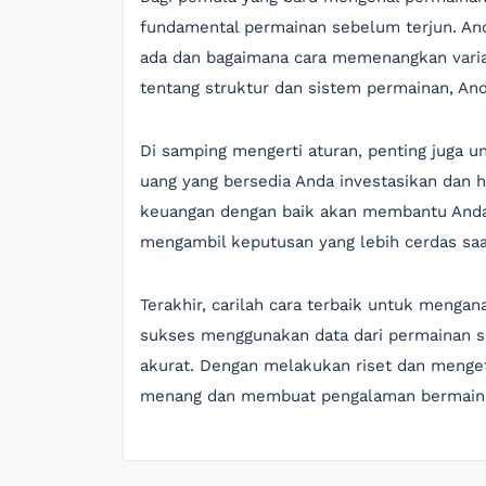
fundamental permainan sebelum terjun. And
ada dan bagaimana cara memenangkan varia
tentang struktur dan sistem permainan, And
Di samping mengerti aturan, penting juga 
uang yang bersedia Anda investasikan dan 
keuangan dengan baik akan membantu Anda
mengambil keputusan yang lebih cerdas saa
Terakhir, carilah cara terbaik untuk menga
sukses menggunakan data dari permainan s
akurat. Dengan melakukan riset dan menge
menang dan membuat pengalaman bermain