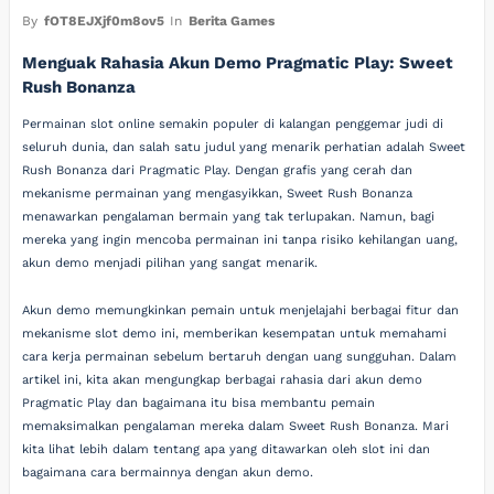
By
fOT8EJXjf0m8ov5
In
Berita Games
Menguak Rahasia Akun Demo Pragmatic Play: Sweet
Rush Bonanza
Permainan slot online semakin populer di kalangan penggemar judi di
seluruh dunia, dan salah satu judul yang menarik perhatian adalah Sweet
Rush Bonanza dari Pragmatic Play. Dengan grafis yang cerah dan
mekanisme permainan yang mengasyikkan, Sweet Rush Bonanza
menawarkan pengalaman bermain yang tak terlupakan. Namun, bagi
mereka yang ingin mencoba permainan ini tanpa risiko kehilangan uang,
akun demo menjadi pilihan yang sangat menarik.
Akun demo memungkinkan pemain untuk menjelajahi berbagai fitur dan
mekanisme slot demo ini, memberikan kesempatan untuk memahami
cara kerja permainan sebelum bertaruh dengan uang sungguhan. Dalam
artikel ini, kita akan mengungkap berbagai rahasia dari akun demo
Pragmatic Play dan bagaimana itu bisa membantu pemain
memaksimalkan pengalaman mereka dalam Sweet Rush Bonanza. Mari
kita lihat lebih dalam tentang apa yang ditawarkan oleh slot ini dan
bagaimana cara bermainnya dengan akun demo.