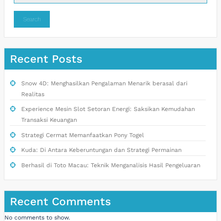
Search
Recent Posts
Snow 4D: Menghasilkan Pengalaman Menarik berasal dari
Realitas
Experience Mesin Slot Setoran Energi: Saksikan Kemudahan
Transaksi Keuangan
Strategi Cermat Memanfaatkan Pony Togel
Kuda: Di Antara Keberuntungan dan Strategi Permainan
Berhasil di Toto Macau: Teknik Menganalisis Hasil Pengeluaran
Recent Comments
No comments to show.