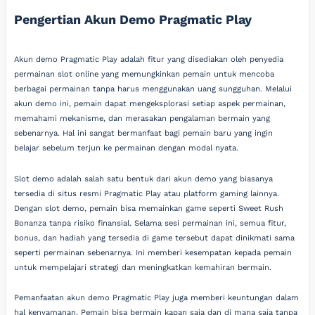
Pengertian Akun Demo Pragmatic Play
Akun demo Pragmatic Play adalah fitur yang disediakan oleh penyedia
permainan slot online yang memungkinkan pemain untuk mencoba
berbagai permainan tanpa harus menggunakan uang sungguhan. Melalui
akun demo ini, pemain dapat mengeksplorasi setiap aspek permainan,
memahami mekanisme, dan merasakan pengalaman bermain yang
sebenarnya. Hal ini sangat bermanfaat bagi pemain baru yang ingin
belajar sebelum terjun ke permainan dengan modal nyata.
Slot demo adalah salah satu bentuk dari akun demo yang biasanya
tersedia di situs resmi Pragmatic Play atau platform gaming lainnya.
Dengan slot demo, pemain bisa memainkan game seperti Sweet Rush
Bonanza tanpa risiko finansial. Selama sesi permainan ini, semua fitur,
bonus, dan hadiah yang tersedia di game tersebut dapat dinikmati sama
seperti permainan sebenarnya. Ini memberi kesempatan kepada pemain
untuk mempelajari strategi dan meningkatkan kemahiran bermain.
Pemanfaatan akun demo Pragmatic Play juga memberi keuntungan dalam
hal kenyamanan. Pemain bisa bermain kapan saja dan di mana saja tanpa