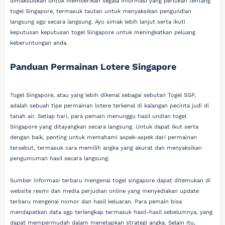
dimaksudkan untuk memberikan segala informasi yang perlukan tentang
togel Singapore, termasuk tautan untuk menyaksikan pengundian
langsung sgp secara langsung. Ayo simak lebih lanjut serta ikuti
keputusan keputusan togel Singapore untuk meningkatkan peluang
keberuntungan anda.
Panduan Permainan Lotere Singapore
Togel Singapore, atau yang lebih dikenal sebagai sebutan Togel SGP,
adalah sebuah tipe permainan lotere terkenal di kalangan pecinta judi di
tanah air. Setiap hari, para pemain menunggu hasil undian togel
Singapore yang ditayangkan secara langsung. Untuk dapat ikut serta
dengan baik, penting untuk memahami aspek-aspek dari permainan
tersebut, termasuk cara memilih angka yang akurat dan menyaksikan
pengumuman hasil secara langsung.
Sumber informasi terbaru mengenai togel singapore dapat ditemukan di
website resmi dan media perjudian online yang menyediakan update
terbaru mengenai nomor dan hasil keluaran. Para pemain bisa
mendapatkan data sgp terlengkap termasuk hasil-hasil sebelumnya, yang
dapat mempermudah dalam menetapkan strategi angka. Selain itu,