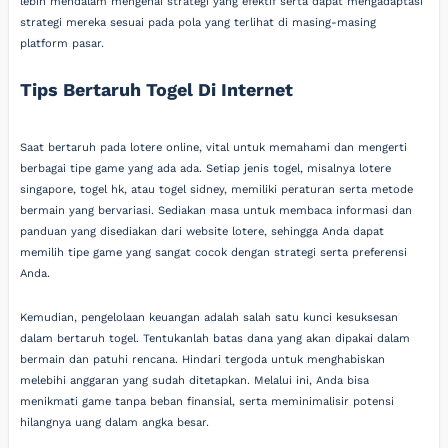
lebih mendalam mengenai strategi yang efektif serta dapat mengadaptasi
strategi mereka sesuai pada pola yang terlihat di masing-masing
platform pasar.
Tips Bertaruh Togel Di Internet
Saat bertaruh pada lotere online, vital untuk memahami dan mengerti
berbagai tipe game yang ada ada. Setiap jenis togel, misalnya lotere
singapore, togel hk, atau togel sidney, memiliki peraturan serta metode
bermain yang bervariasi. Sediakan masa untuk membaca informasi dan
panduan yang disediakan dari website lotere, sehingga Anda dapat
memilih tipe game yang sangat cocok dengan strategi serta preferensi
Anda.
Kemudian, pengelolaan keuangan adalah salah satu kunci kesuksesan
dalam bertaruh togel. Tentukanlah batas dana yang akan dipakai dalam
bermain dan patuhi rencana. Hindari tergoda untuk menghabiskan
melebihi anggaran yang sudah ditetapkan. Melalui ini, Anda bisa
menikmati game tanpa beban finansial, serta meminimalisir potensi
hilangnya uang dalam angka besar.