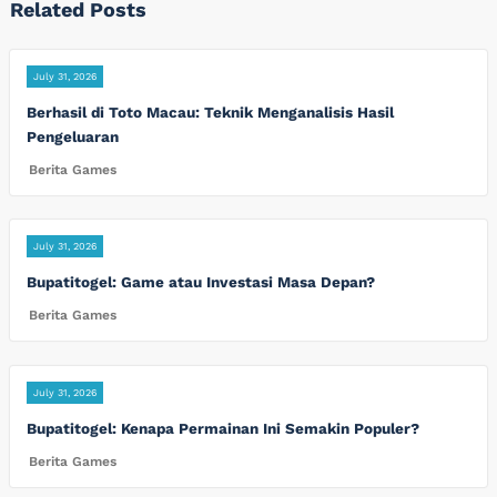
Related Posts
July 31, 2026
Berhasil di Toto Macau: Teknik Menganalisis Hasil
Pengeluaran
Berita Games
July 31, 2026
Bupatitogel: Game atau Investasi Masa Depan?
Berita Games
July 31, 2026
Bupatitogel: Kenapa Permainan Ini Semakin Populer?
Berita Games