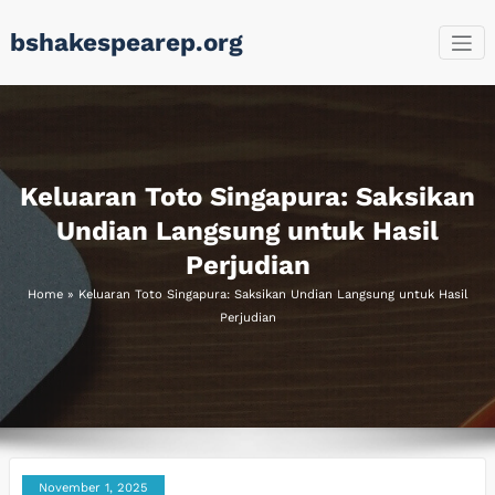
Skip
bshakespearep.org
to
content
Keluaran Toto Singapura: Saksikan
Undian Langsung untuk Hasil
Perjudian
Home
»
Keluaran Toto Singapura: Saksikan Undian Langsung untuk Hasil
Perjudian
November 1, 2025