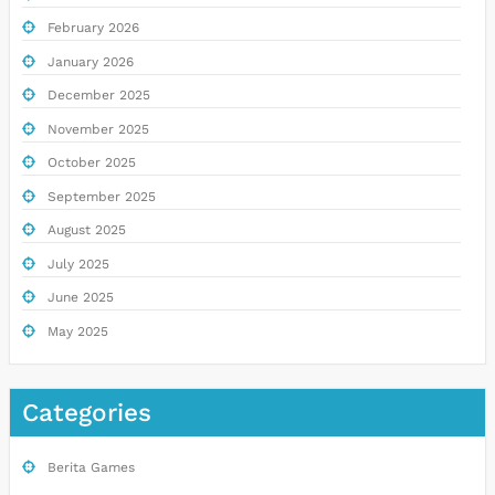
February 2026
January 2026
December 2025
November 2025
October 2025
September 2025
August 2025
July 2025
June 2025
May 2025
Categories
Berita Games