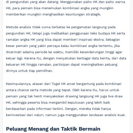
di pengundian yang akan datang. Menggunakan paito HK dan paito warna
HK, para pemain bisa menemukan kombinasi angka yang mungkin
memberikan mungkin menghasilkan keuntungan strategik.
Metode analisis tidak cuma terbatas ke pengamatan langsung pada
pengundian HK, tetapi juga melibatkan penggunaan teks budaya HK serta
ramalan angka HK yang bisa dapat memberi inspirasi ekstra. Sebagian
besar pemain yang yakin percaya kalau kombinasi angka tertentu, jika
dicermati selama periode ke waktu, memiliki kecenderungan tinggi agar
keluar lagi. Karena itu, dengan menyatukan berbagai data berita, dari data
keluaran HK hingga ramalan, partisipan dapat meningkatkan peluang
dirinya untuk tiap pemilihan.
Kesimpulannya, atasan dari Togel HK amat bergantung pada kombinasi
antara chance serta metode yang tepat. Oleh karena itu, harus untuk
pemain yang tak henti menyaksikan drawing langsung HK juga live draw
HK, sehingga peserta bisa mengambil keputusan yang lebih baik
berdasarkan pada informasi terkini. Dengan, mereka tidak hanya
berinvestasi dari naluri, namun juga menggunakan landasan analisis kuat.
Peluang Menang dan Taktik Bermain