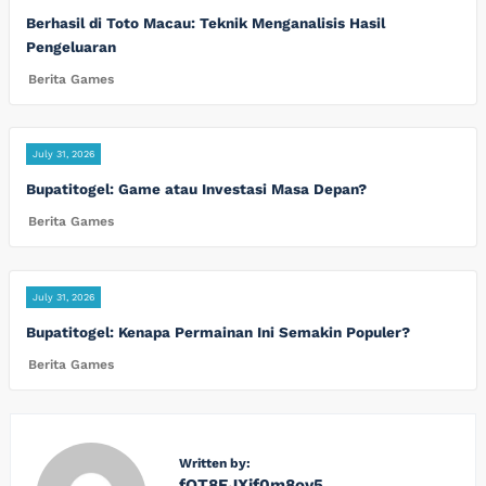
Berhasil di Toto Macau: Teknik Menganalisis Hasil
Pengeluaran
Berita Games
July 31, 2026
Bupatitogel: Game atau Investasi Masa Depan?
Berita Games
July 31, 2026
Bupatitogel: Kenapa Permainan Ini Semakin Populer?
Berita Games
Written by:
fOT8EJXjf0m8ov5