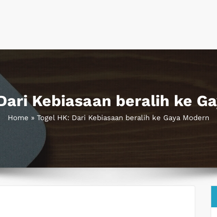
Dari Kebiasaan beralih ke 
Home
»
Togel HK: Dari Kebiasaan beralih ke Gaya Modern