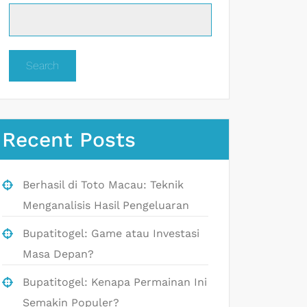
Search
Recent Posts
Berhasil di Toto Macau: Teknik
Menganalisis Hasil Pengeluaran
Bupatitogel: Game atau Investasi
Masa Depan?
Bupatitogel: Kenapa Permainan Ini
Semakin Populer?