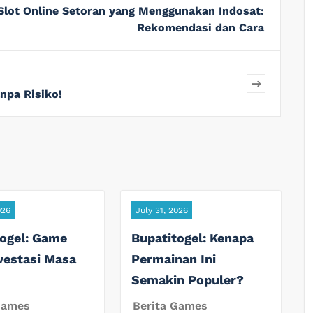
Slot Online Setoran yang Menggunakan Indosat:
Rekomendasi dan Cara
npa Risiko!
026
July 31, 2026
togel: Game
Bupatitogel: Kenapa
vestasi Masa
Permainan Ini
Semakin Populer?
Games
Berita Games