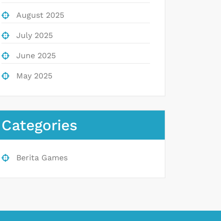
August 2025
July 2025
June 2025
May 2025
Categories
Berita Games