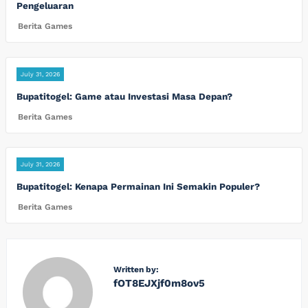
Pengeluaran
Berita Games
July 31, 2026
Bupatitogel: Game atau Investasi Masa Depan?
Berita Games
July 31, 2026
Bupatitogel: Kenapa Permainan Ini Semakin Populer?
Berita Games
Written by:
fOT8EJXjf0m8ov5