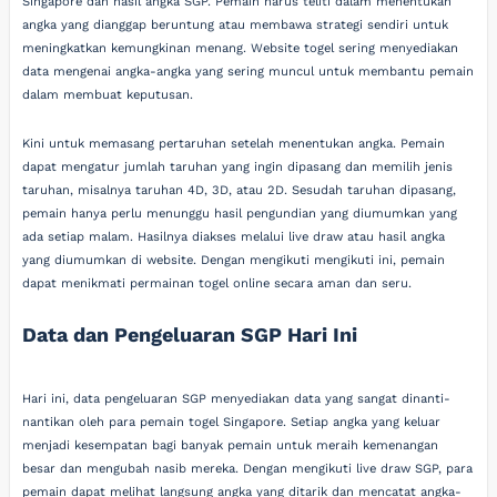
Singapore dan hasil angka SGP. Pemain harus teliti dalam menentukan
angka yang dianggap beruntung atau membawa strategi sendiri untuk
meningkatkan kemungkinan menang. Website togel sering menyediakan
data mengenai angka-angka yang sering muncul untuk membantu pemain
dalam membuat keputusan.
Kini untuk memasang pertaruhan setelah menentukan angka. Pemain
dapat mengatur jumlah taruhan yang ingin dipasang dan memilih jenis
taruhan, misalnya taruhan 4D, 3D, atau 2D. Sesudah taruhan dipasang,
pemain hanya perlu menunggu hasil pengundian yang diumumkan yang
ada setiap malam. Hasilnya diakses melalui live draw atau hasil angka
yang diumumkan di website. Dengan mengikuti mengikuti ini, pemain
dapat menikmati permainan togel online secara aman dan seru.
Data dan Pengeluaran SGP Hari Ini
Hari ini, data pengeluaran SGP menyediakan data yang sangat dinanti-
nantikan oleh para pemain togel Singapore. Setiap angka yang keluar
menjadi kesempatan bagi banyak pemain untuk meraih kemenangan
besar dan mengubah nasib mereka. Dengan mengikuti live draw SGP, para
pemain dapat melihat langsung angka yang ditarik dan mencatat angka-