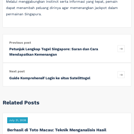
Melalui menggabungkan instinct serta informasi yang tepat, pemain
dapat menambah peluang dirinya agar memenangkan jackpot dalam
permainan Singapura.
Previous post
Petunjuk Lengkap Togel Singapore: Saran dan Cara
Mendapatkan Kemenangan
Next post
Guide Komprehensif Login ke situs Satelittogel
Related Posts
July 31, 2026
Berhasil di Toto Macau: Teknik Menganalisis Hasil