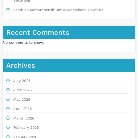
Sekarang
Panduan Komprehensif untuk Memahami Dewi 4D
Recent Comments
No comments to show.
Archives
July 2026
June 2026
May 2026
April 2026
March 2026
February 2026
January 2026