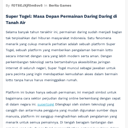
By
fOT8EJXjf0m8ov5
In
Berita Games
Super Togel: Masa Depan Permainan Daring Daring di
Tanah Air
Selama banyak tahun terakhir ini, permainan daring sudah menjadi bagian
tak terpisahkan dari hiburan masyarakat Indonesia. Satu fenomena
menarik yang cukup menarik perhatian adalah sebuah platform Super
Togel, sebuah platform yang memberikan pengalaman bermain lotto
secara internet dengan cara yang lebih modern serta aman. Dengan
perkembangan teknologi serta bertambahnya aksesibilitas jaringan
internet di seluruh negeri, Super Togel muncul sebagai jawaban untuk
para pecinta yang ingin mendapatkan kemudahan akses dalam bermain
lotto tanpa harus harus meninggalkan rumah.
Platform ini bukan hanya sebuah permainan; ini menjadi simbol untuk
bagaimana cara sektor perjudian daring online berkembang dengan cepat
di dalam negara ini.
supertogel
Dilengkapi oleh sistem teknologi yang
canggih dan antarmuka pengguna yang mudah digunakan sumber daya
manusia, platform ini sanggup menghadirkan sebuah pengalaman yang
menarik untuk semua pemainnya. Di tengah beragam tantangan dan