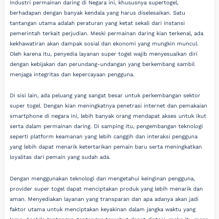
Industri permainan daring di Negara ini, khususnya supertogel,
berhadapan dengan banyak kendala yang harus diselesaikan. Satu
tantangan utama adalah peraturan yang ketat sekali dari instansi
pemerintah terkait perjudian. Meski permainan daring kian terkenal, ada
kekhawatiran akan dampak sosial dan ekonomi yang mungkin muncul.
Oleh karena itu, penyedia layanan super togel wajib menyesuaikan diri
dengan kebijakan dan perundang-undangan yang berkembang sambil
menjaga integritas dan kepercayaan pengguna.
Di sisi lain, ada peluang yang sangat besar untuk perkembangan sektor
super togel. Dengan kian meningkatnya penetrasi internet dan pemakaian
smartphone di negara ini, lebih banyak orang mendapat akses untuk ikut
serta dalam permainan daring. Di samping itu, pengembangan teknologi
seperti platform keamanan yang lebih canggih dan interaksi pengguna
yang lebih dapat menarik ketertarikan pemain baru serta meningkatkan
loyalitas dari pemain yang sudah ada.
Dengan menggunakan teknologi dan mengetahui keinginan pengguna,
provider super togel dapat menciptakan produk yang lebih menarik dan
aman. Menyediakan layanan yang transparan dan apa adanya akan jadi
faktor utama untuk menciptakan keyakinan dalam jangka waktu yang