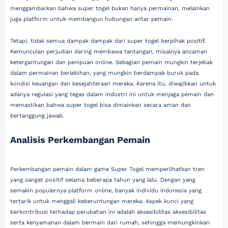
menggambarkan bahwa super togel bukan hanya permainan, melainkan
juga platform untuk membangun hubungan antar pemain.
Tetapi, tidak semua dampak dampak dari super togel berpihak positif.
Kemunculan perjudian daring membawa tantangan, misalnya ancaman
ketergantungan dan penipuan online. Sebagian pemain mungkin terjebak
dalam permainan berlebihan, yang mungkin berdampak buruk pada
kondisi keuangan dan kesejahteraan mereka. Karena itu, diwajibkan untuk
adanya regulasi yang tegas dalam industri ini untuk menjaga pemain dan
memastikan bahwa super togel bisa dimainkan secara aman dan
bertanggung jawab.
Analisis Perkembangan Pemain
Perkembangan pemain dalam game Super Togel memperlihatkan tren
yang sangat positif selama beberapa tahun yang lalu. Dengan yang
semakin populernya platform online, banyak individu Indonesia yang
tertarik untuk menggali keberuntungan mereka. Aspek kunci yang
berkontribusi terhadap perubahan ini adalah aksesibilitas aksesibilitas
serta kenyamanan dalam bermain dari rumah, sehingga memungkinkan