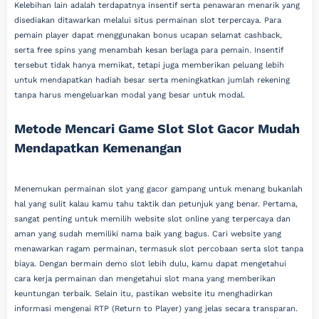
Kelebihan lain adalah terdapatnya insentif serta penawaran menarik yang
disediakan ditawarkan melalui situs permainan slot terpercaya. Para
pemain player dapat menggunakan bonus ucapan selamat cashback,
serta free spins yang menambah kesan berlaga para pemain. Insentif
tersebut tidak hanya memikat, tetapi juga memberikan peluang lebih
untuk mendapatkan hadiah besar serta meningkatkan jumlah rekening
tanpa harus mengeluarkan modal yang besar untuk modal.
Metode Mencari Game Slot Slot Gacor Mudah
Mendapatkan Kemenangan
Menemukan permainan slot yang gacor gampang untuk menang bukanlah
hal yang sulit kalau kamu tahu taktik dan petunjuk yang benar. Pertama,
sangat penting untuk memilih website slot online yang terpercaya dan
aman yang sudah memiliki nama baik yang bagus. Cari website yang
menawarkan ragam permainan, termasuk slot percobaan serta slot tanpa
biaya. Dengan bermain demo slot lebih dulu, kamu dapat mengetahui
cara kerja permainan dan mengetahui slot mana yang memberikan
keuntungan terbaik. Selain itu, pastikan website itu menghadirkan
informasi mengenai RTP (Return to Player) yang jelas secara transparan.