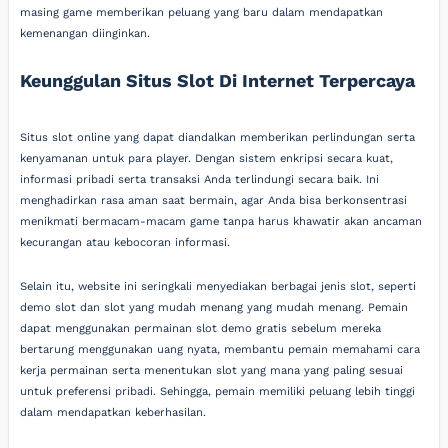
masing game memberikan peluang yang baru dalam mendapatkan
kemenangan diinginkan.
Keunggulan Situs Slot Di Internet Terpercaya
Situs slot online yang dapat diandalkan memberikan perlindungan serta
kenyamanan untuk para player. Dengan sistem enkripsi secara kuat,
informasi pribadi serta transaksi Anda terlindungi secara baik. Ini
menghadirkan rasa aman saat bermain, agar Anda bisa berkonsentrasi
menikmati bermacam-macam game tanpa harus khawatir akan ancaman
kecurangan atau kebocoran informasi.
Selain itu, website ini seringkali menyediakan berbagai jenis slot, seperti
demo slot dan slot yang mudah menang yang mudah menang. Pemain
dapat menggunakan permainan slot demo gratis sebelum mereka
bertarung menggunakan uang nyata, membantu pemain memahami cara
kerja permainan serta menentukan slot yang mana yang paling sesuai
untuk preferensi pribadi. Sehingga, pemain memiliki peluang lebih tinggi
dalam mendapatkan keberhasilan.