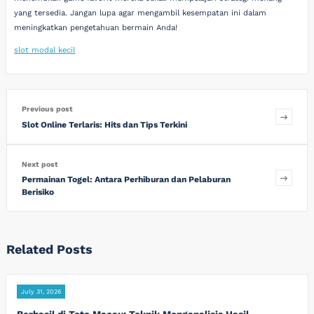
yang tersedia. Jangan lupa agar mengambil kesempatan ini dalam
meningkatkan pengetahuan bermain Anda!
slot modal kecil
Previous post
Slot Online Terlaris: Hits dan Tips Terkini
Next post
Permainan Togel: Antara Perhiburan dan Pelaburan
Berisiko
Related Posts
July 31, 2026
Berhasil di Toto Macau: Teknik Menganalisis Hasil