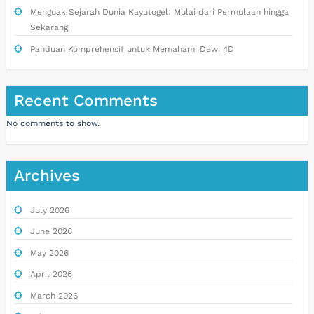
Menguak Sejarah Dunia Kayutogel: Mulai dari Permulaan hingga
Sekarang
Panduan Komprehensif untuk Memahami Dewi 4D
Recent Comments
No comments to show.
Archives
July 2026
June 2026
May 2026
April 2026
March 2026