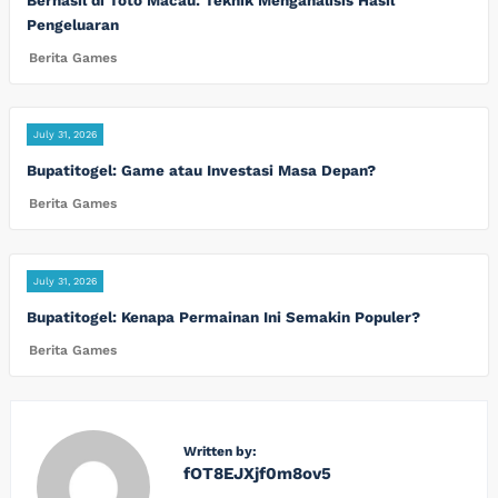
Pengeluaran
Berita Games
July 31, 2026
Bupatitogel: Game atau Investasi Masa Depan?
Berita Games
July 31, 2026
Bupatitogel: Kenapa Permainan Ini Semakin Populer?
Berita Games
Written by:
fOT8EJXjf0m8ov5