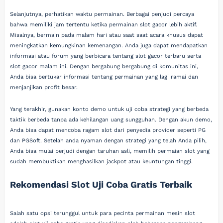
Selanjutnya, perhatikan waktu permainan. Berbagai penjudi percaya
bahwa memiliki jam tertentu ketika permainan slot gacor lebih aktif.
Misalnya, bermain pada malam hari atau saat saat acara khusus dapat
meningkatkan kemungkinan kemenangan. Anda juga dapat mendapatkan
informasi atau forum yang berbicara tentang slot gacor terbaru serta
slot gacor malam ini. Dengan bergabung bergabung di komunitas ini,
Anda bisa bertukar informasi tentang permainan yang lagi ramai dan
menjanjikan profit besar.
Yang terakhir, gunakan konto demo untuk uji coba strategi yang berbeda
taktik berbeda tanpa ada kehilangan uang sungguhan. Dengan akun demo,
Anda bisa dapat mencoba ragam slot dari penyedia provider seperti PG
dan PGSoft. Setelah anda nyaman dengan strategi yang telah Anda pilih,
Anda bisa mulai berjudi dengan taruhan asli, memilih permaian slot yang
sudah membuktikan menghasilkan jackpot atau keuntungan tinggi.
Rekomendasi Slot Uji Coba Gratis Terbaik
Salah satu opsi terunggul untuk para pecinta permainan mesin slot