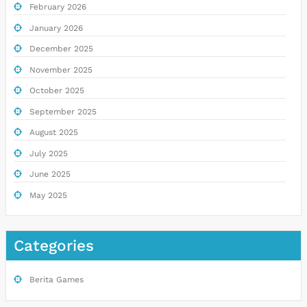
February 2026
January 2026
December 2025
November 2025
October 2025
September 2025
August 2025
July 2025
June 2025
May 2025
Categories
Berita Games