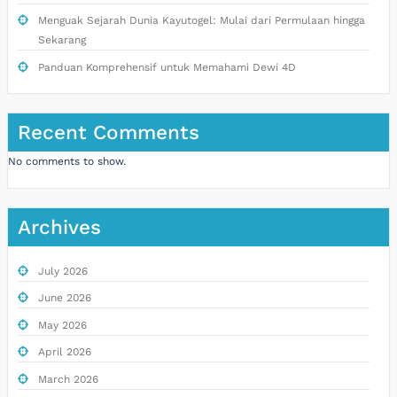
Menguak Sejarah Dunia Kayutogel: Mulai dari Permulaan hingga
Sekarang
Panduan Komprehensif untuk Memahami Dewi 4D
Recent Comments
No comments to show.
Archives
July 2026
June 2026
May 2026
April 2026
March 2026