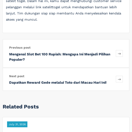
satelit togel. Dalam hal ini, kamu dapat menghubungi customer service
pelanggan melalui link satelittogel untuk mendapatkan bantuan lebih
lanjut. Tim dukungan siap siap membantu Anda menyelesaikan kendala
akses yang muncul.
Previous post
Mengenal Slot Bet 100 Rupiah: Mengapa Ini Menjadi Pilihan
Populer?
Next post
Dapatkan Reward Gede melalui Toto dari Macau Hari Ini!
Related Posts
July 31, 2026