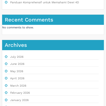
Panduan Komprehensif untuk Memahami Dewi 4D
Recent Comments
No comments to show.
Archives
July 2026
June 2026
May 2026
April 2026
March 2026
February 2026
January 2026