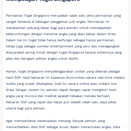
Permainan Togel Singapore merupakan salah satu jenis permainan yang
sangat terkenal di kalangan penggemar judi angka. Permainan ini
menawarkan peluang besar bagi para pemain untuk mendapatkan
keberuntungan dengan meramal angka yang akan keluar dalam draw.
Dalam hal ini, togel tidak hanya berfungsi sebagai hanya permainan,
tetapi juga sebagai sumber entertainment yang seru dan menegangkan.
Masyarakat sering minat dengan togel Singapore karena sistemnya yang
jelas dan beragam pilihan angka untuk dipilih.
Harian, togel Singapore menyelenggarakan undian yang dikenali sebagai
hasil SGP. Hasil keluaran ini biasanya diumumkan secara real-time melalui
media yang sudah ditetapkan, baik itu secara online atau melalui live
draw. Dengan sistem ini, pemain dapat dengan cepat mengikuti hasil
angka yang muncul dan melihat apakah tebakan mereka berhasil.
Keluaran SGP yang cepat dan tepat pun adalah salah satu daya pikat
utama bagi para pemain.
Agar memperbesar kesempatan menang, banyak pemain yang
memanfaatkan data SGP sebagai acuan dalam menentukan angka. Data