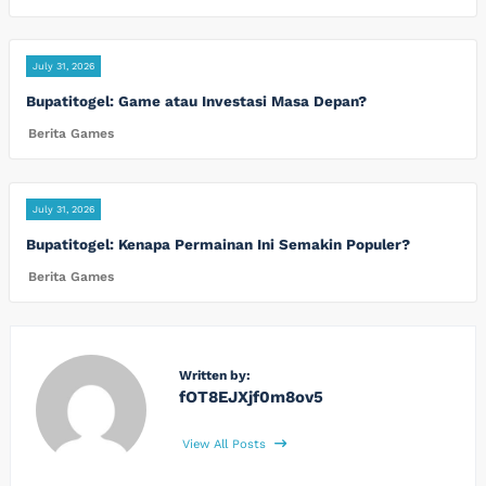
July 31, 2026
Bupatitogel: Game atau Investasi Masa Depan?
Berita Games
July 31, 2026
Bupatitogel: Kenapa Permainan Ini Semakin Populer?
Berita Games
Written by:
fOT8EJXjf0m8ov5
View All Posts