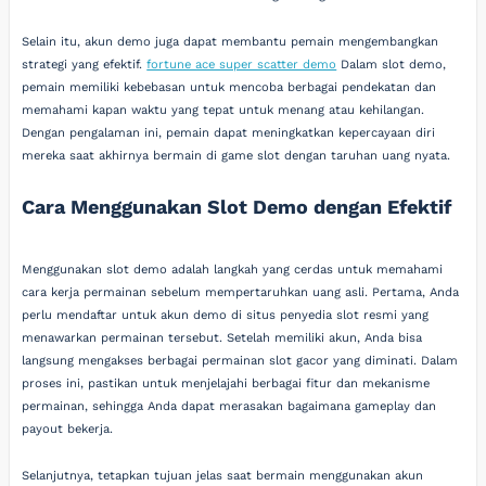
Selain itu, akun demo juga dapat membantu pemain mengembangkan
strategi yang efektif.
fortune ace super scatter demo
Dalam slot demo,
pemain memiliki kebebasan untuk mencoba berbagai pendekatan dan
memahami kapan waktu yang tepat untuk menang atau kehilangan.
Dengan pengalaman ini, pemain dapat meningkatkan kepercayaan diri
mereka saat akhirnya bermain di game slot dengan taruhan uang nyata.
Cara Menggunakan Slot Demo dengan Efektif
Menggunakan slot demo adalah langkah yang cerdas untuk memahami
cara kerja permainan sebelum mempertaruhkan uang asli. Pertama, Anda
perlu mendaftar untuk akun demo di situs penyedia slot resmi yang
menawarkan permainan tersebut. Setelah memiliki akun, Anda bisa
langsung mengakses berbagai permainan slot gacor yang diminati. Dalam
proses ini, pastikan untuk menjelajahi berbagai fitur dan mekanisme
permainan, sehingga Anda dapat merasakan bagaimana gameplay dan
payout bekerja.
Selanjutnya, tetapkan tujuan jelas saat bermain menggunakan akun