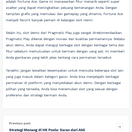
adalah Fortune Ace. Game ini menawarkan fitur menarik seperti super
scatter yang dapat meningkatkan peluang kemenangan Anda. Dengan
tampilan grafis yang memukau dan gameplay yang dinamis, Fortune Ace
menjadi favorit banyak pemain di kalangan slot resmi.
Selain itu, slot demo dari Pragmatic Play juga sangat direkomendasikan.
Pragmatic Play dikenal dengan inovasi dan kualitas permainannya. Melalui
akun demo, Anda dapat menguji berbagai slot dengan berbagai tema dan
fitur sebelum memutuskan untuk bermain dengan uang asli. Ini memberi
Anda gambaran yang lebih jelas tentang cara permainan tersebut.
Terakhir, jangan lewatkan kesempatan untuk mencoba beberapa slot lain
yang juga masuk dalam kategori gacor. Anda bisa menjelajahi berbagai
permainan di platform yang menyediakan akun demo. Dengan berbagai
pilihan yang tersedia, Anda bisa menemukan slot yang sesuai dengan
preferensi dan strategi bermain Anda.
Previous post
Strategi Menang di HK Pools: Saran dari Ahli