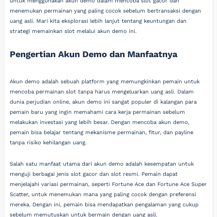
untuk menggunakan akun demo dalam mencoba slot gacor dan
menemukan permainan yang paling cocok sebelum bertransaksi dengan
uang asli. Mari kita eksplorasi lebih lanjut tentang keuntungan dan
strategi memainkan slot melalui akun demo ini.
Pengertian Akun Demo dan Manfaatnya
Akun demo adalah sebuah platform yang memungkinkan pemain untuk
mencoba permainan slot tanpa harus mengeluarkan uang asli. Dalam
dunia perjudian online, akun demo ini sangat populer di kalangan para
pemain baru yang ingin memahami cara kerja permainan sebelum
melakukan investasi yang lebih besar. Dengan mencoba akun demo,
pemain bisa belajar tentang mekanisme permainan, fitur, dan payline
tanpa risiko kehilangan uang.
Salah satu manfaat utama dari akun demo adalah kesempatan untuk
menguji berbagai jenis slot gacor dan slot resmi. Pemain dapat
menjelajahi variasi permainan, seperti Fortune Ace dan Fortune Ace Super
Scatter, untuk menemukan mana yang paling cocok dengan preferensi
mereka. Dengan ini, pemain bisa mendapatkan pengalaman yang cukup
sebelum memutuskan untuk bermain dengan uang asli.