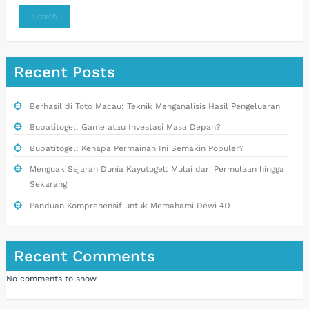
Search
Recent Posts
Berhasil di Toto Macau: Teknik Menganalisis Hasil Pengeluaran
Bupatitogel: Game atau Investasi Masa Depan?
Bupatitogel: Kenapa Permainan Ini Semakin Populer?
Menguak Sejarah Dunia Kayutogel: Mulai dari Permulaan hingga
Sekarang
Panduan Komprehensif untuk Memahami Dewi 4D
Recent Comments
No comments to show.