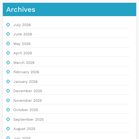
Archives
July 2026
June 2026
May 2026
April 2026
March 2026
February 2026
January 2026
December 2025
November 2025
October 2025
September 2025
August 2025
July 2025