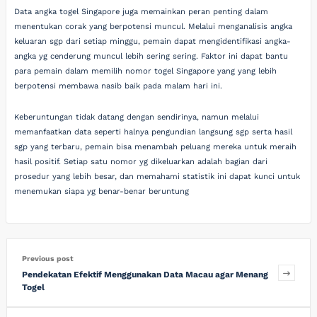
Data angka togel Singapore juga memainkan peran penting dalam
menentukan corak yang berpotensi muncul. Melalui menganalisis angka
keluaran sgp dari setiap minggu, pemain dapat mengidentifikasi angka-
angka yg cenderung muncul lebih sering sering. Faktor ini dapat bantu
para pemain dalam memilih nomor togel Singapore yang yang lebih
berpotensi membawa nasib baik pada malam hari ini.
Keberuntungan tidak datang dengan sendirinya, namun melalui
memanfaatkan data seperti halnya pengundian langsung sgp serta hasil
sgp yang terbaru, pemain bisa menambah peluang mereka untuk meraih
hasil positif. Setiap satu nomor yg dikeluarkan adalah bagian dari
prosedur yang lebih besar, dan memahami statistik ini dapat kunci untuk
menemukan siapa yg benar-benar beruntung
Previous post
Pendekatan Efektif Menggunakan Data Macau agar Menang
Togel