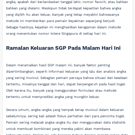
angka, apakah dari berlandaskan tanggal lahir, nomor favorit, atau bahkan
bahkan yang dialami. Meskipun tidak terdapat kepastian bahwa angka
yang dipilih itu akan keluar, banyak yang tetap meyakini bahwasanya
metode ini memberikan para pemain keyakinan sepanjang berjudi.
Sebagai hasilnya, kejadian ini menghasilkan keragaman dalam metode
orang menentukan nomor lotere Singapura di setiap hari ini.
Ramalan Keluaran SGP Pada Malam Hari Ini
Dalam meramalkan hasil SGP malam ini, banyak faktor penting
dipertimbangkan, seperti informasi keluaran yang lalu dan analisis angka
yang sering muncul. Sebagian pemain percaya bahwa situasi dan keadaan
tertentu, misalnya tanggal dan hari, dapat berpengaruh pada hasil togel.
Oleh karena itu, banyak yang menggunakan formulasi atau metode
tertentu untuk memprediksi angka yang mungkin keluar.
Secara umum, angka-angka yang tampak kerap muncul dalam keluaran
sebelumnya, sering kali adalah fokus perhatian dari para pencinta togel.
Pemain sering melacak angka-angka itu dan menggunakan data statistik
untuk membuat kombinasi yang mereka yakini akan membawa