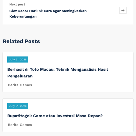
Next post
Slot Gacor Hari Ini: Cara agar Meningkatkan
Keberuntungan
Related Posts
July 31, 2026
Berhasil di Toto Macau: Teknik Menganalisis Hasil
Pengeluaran
Berita Games
July 31, 2026
Bupatitogel: Game atau Investasi Masa Depan?
Berita Games