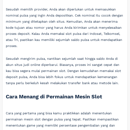
Sesudah memilih provider, Anda akan diperlukan untuk memasukkan
nominal pulsa yang ingin Anda depositkan. Cek nominal itu cocok dengan
minimum yang ditetapkan oleh situs. Kemudian, Anda akan menerima
kode tujuan atau nomor yang harus Anda kirimkan untuk menyelesaikan
proses deposit. Kalau Anda memakai slot pulsa dari Indosat, Telkomsel,
atau Tri, pastikan kau memiliki sejumlah saldo pulsa untuk mendapatkan
proses.
Sesudah mengirim pulsa, nantikan sejumlah saat hingga saldo Anda di
akun situs judi online diperbarui. Biasanya, proses ini sangat cepat dan
kau bisa segera mulai permainan slot. Dengan kemudahan memakai slot
deposit pulsa, Anda bisa lebih fokus untuk mendapatkan kemenangan
tanpa perlu berkeluh kesah melakukan transfer bank atau metode lain.
Cara Menang di Permainan Mesin Slot
Cara yang pertama yang bisa kamu praktikkan adalah menentukan
permainan mesin slot dengan pulsa yang tepat. Pastikan mempastikan
menentukan game yang memiliki persentase pengembalian yang dan