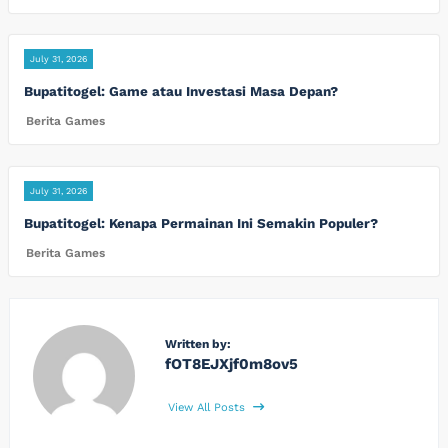
July 31, 2026
Bupatitogel: Game atau Investasi Masa Depan?
Berita Games
July 31, 2026
Bupatitogel: Kenapa Permainan Ini Semakin Populer?
Berita Games
Written by:
fOT8EJXjf0m8ov5
View All Posts