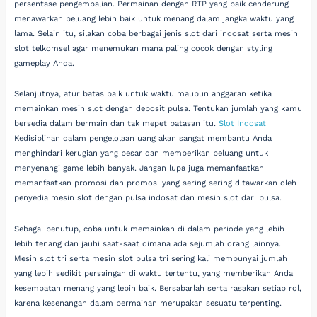
persentase pengembalian. Permainan dengan RTP yang baik cenderung
menawarkan peluang lebih baik untuk menang dalam jangka waktu yang
lama. Selain itu, silakan coba berbagai jenis slot dari indosat serta mesin
slot telkomsel agar menemukan mana paling cocok dengan styling
gameplay Anda.
Selanjutnya, atur batas baik untuk waktu maupun anggaran ketika
memainkan mesin slot dengan deposit pulsa. Tentukan jumlah yang kamu
bersedia dalam bermain dan tak mepet batasan itu.
Slot Indosat
Kedisiplinan dalam pengelolaan uang akan sangat membantu Anda
menghindari kerugian yang besar dan memberikan peluang untuk
menyenangi game lebih banyak. Jangan lupa juga memanfaatkan
memanfaatkan promosi dan promosi yang sering sering ditawarkan oleh
penyedia mesin slot dengan pulsa indosat dan mesin slot dari pulsa.
Sebagai penutup, coba untuk memainkan di dalam periode yang lebih
lebih tenang dan jauhi saat-saat dimana ada sejumlah orang lainnya.
Mesin slot tri serta mesin slot pulsa tri sering kali mempunyai jumlah
yang lebih sedikit persaingan di waktu tertentu, yang memberikan Anda
kesempatan menang yang lebih baik. Bersabarlah serta rasakan setiap rol,
karena kesenangan dalam permainan merupakan sesuatu terpenting.