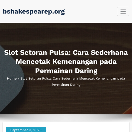
Skip
bshakespearep.org
to
content
Slot Setoran Pulsa: Cara Sederhana
Mencetak Kemenangan pada
Permainan Daring
Home
»
Slot Setoran Pulsa: Cara Sederhana Mencetak Kemenangan pada
Permainan Daring
September 3, 2025