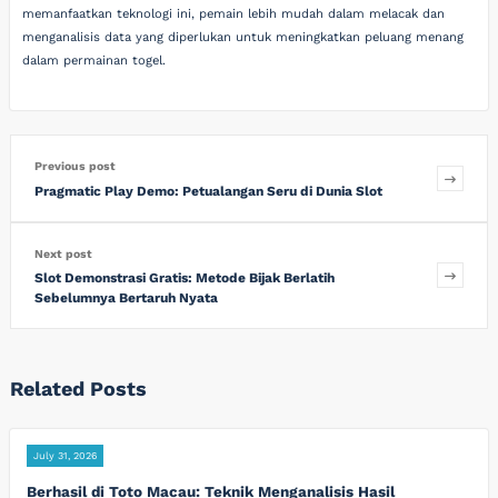
memanfaatkan teknologi ini, pemain lebih mudah dalam melacak dan
menganalisis data yang diperlukan untuk meningkatkan peluang menang
dalam permainan togel.
Previous post
Pragmatic Play Demo: Petualangan Seru di Dunia Slot
Next post
Slot Demonstrasi Gratis: Metode Bijak Berlatih
Sebelumnya Bertaruh Nyata
Related Posts
July 31, 2026
Berhasil di Toto Macau: Teknik Menganalisis Hasil