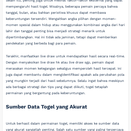
Selain itu, penting juga untuk melihat faktor-faktor eksternal yang dapat
mempengaruhi hasil togel. Misalnya, beberapa pemain percaya bahwa
tanggal, bulan, atau bahkan peristiwa khusus dapat membawa
keberuntungan tersendiri. Mengaitkan angka pilihan dengan momen-
momen spesial dalam hidup atau menggunakan kombinasi angka dari hari
lahir dan tanggal penting bisa menjadi strategi menarik untuk
dipertimbangkan. Hal ini tidak ada jaminan, tetapi dapat memberikan
pendekatan yang berbeda bagi para pemain.
Terakhir, manfaatkan live draw untuk mendapatkan hasil secara real-time.
Dengan menyaksikan live draw hk atau live draw sgp, pemain dapat
merasakan momen ketegangan sekaligus memperoleh hasil tercepat. Ini
juga dapat membantu dalam mengidentifikasi apakah ada perubahan pola
yang mungkin terjadi dari hasil sebelumnya. Selalu ingat bahwa meskipun
ada berbagai strategi dan tips yang dapat diikuti, togel tetaplah
permainan yang bergantung pada keberuntungan.
Sumber Data Togel yang Akurat
Untuk berhasil dalam permainan togel, memiliki akses ke sumber data
yang akurat sangatlah penting. Salah satu sumber yang paling terpercaya