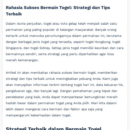
Rahasia Sukses Bermain Togel: Strategi dan Tips
Terbaik
Dalam dunia perjudian, togel atau toto gelap telah menjadi salah satu
permainan yang paling populer di kalangan masyarakat. Banyak orang
tertarik untuk mencoba peruntungannya dalam permainan ini, terutama
dengan berbagai jenis togel yang tersedia, seperti togel Hongkong, togel
Singapore, dan togel Sidney. Setiap jenis togel memiliki keunikan dan cara
bermainnya sendiri, serta strategi yang perlu diperhatikan agar bisa
meraih kemenangan.
Artikel ini akan membahas rahasia sukses bermain togel, memberikan
strategi dan tips terbaik untuk meningkatkan peluang Anda. Kami juga
akan menyajikan informasi terkini tentang togel hari ini, data keluaran hk,
pengeluaran sgp, dan banyak lagi. Dengan pemahaman yang tepat dan
pendekatan yang baik, Anda dapat memperbesar kemungkinan meraih
hadiah besar dalam permainan togel yang Anda pilih. Mari kita dalami
lebih dalam mengenai cara bermain dan faktor apa saja yang
mempengaruhi keberhasilan dalam togel.
Strategi Terbaik dalam Bermain Togel