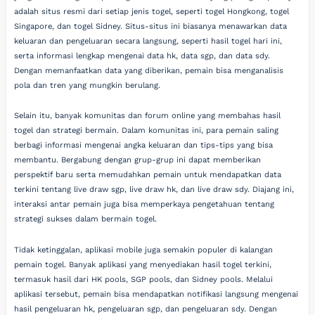
adalah situs resmi dari setiap jenis togel, seperti togel Hongkong, togel
Singapore, dan togel Sidney. Situs-situs ini biasanya menawarkan data
keluaran dan pengeluaran secara langsung, seperti hasil togel hari ini,
serta informasi lengkap mengenai data hk, data sgp, dan data sdy.
Dengan memanfaatkan data yang diberikan, pemain bisa menganalisis
pola dan tren yang mungkin berulang.
Selain itu, banyak komunitas dan forum online yang membahas hasil
togel dan strategi bermain. Dalam komunitas ini, para pemain saling
berbagi informasi mengenai angka keluaran dan tips-tips yang bisa
membantu. Bergabung dengan grup-grup ini dapat memberikan
perspektif baru serta memudahkan pemain untuk mendapatkan data
terkini tentang live draw sgp, live draw hk, dan live draw sdy. Diajang ini,
interaksi antar pemain juga bisa memperkaya pengetahuan tentang
strategi sukses dalam bermain togel.
Tidak ketinggalan, aplikasi mobile juga semakin populer di kalangan
pemain togel. Banyak aplikasi yang menyediakan hasil togel terkini,
termasuk hasil dari HK pools, SGP pools, dan Sidney pools. Melalui
aplikasi tersebut, pemain bisa mendapatkan notifikasi langsung mengenai
hasil pengeluaran hk, pengeluaran sgp, dan pengeluaran sdy. Dengan