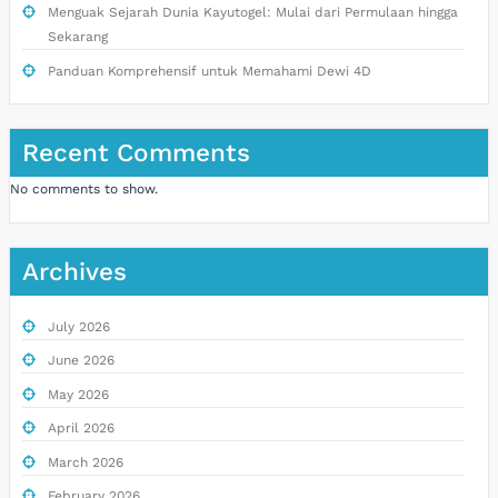
Menguak Sejarah Dunia Kayutogel: Mulai dari Permulaan hingga
Sekarang
Panduan Komprehensif untuk Memahami Dewi 4D
Recent Comments
No comments to show.
Archives
July 2026
June 2026
May 2026
April 2026
March 2026
February 2026