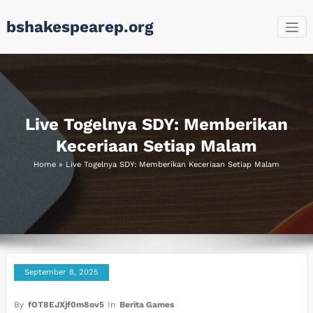
Skip
bshakespearep.org
to
content
Live Togelnya SDY: Memberikan
Keceriaan Setiap Malam
Home
»
Live Togelnya SDY: Memberikan Keceriaan Setiap Malam
September 8, 2025
By
fOT8EJXjf0m8ov5
In
Berita Games