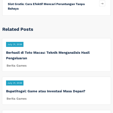
Slot Gratis: Cara Efektif Mencari Peruntungan Tanpa
Bahaya
Related Posts
July 31, 2026
Berhasil di Toto Macau: Teknik Menganalisis Hasil
Pengeluaran
Berita Games
July 31, 2026
Bupatitogel: Game atau Investasi Masa Depan?
Berita Games