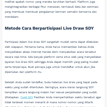
melihat apakah nomor yang mereka taruhkan berhasil. Platform juga
mengintegrasikan berbagai fitur menawan, termasuk data dan estimasi,
yang membuat membuat pengalaman bermain semakin berwarna dan
mendalam.
Metode Cara Berpartisipasi Live Draw SDY
Partisipasi dalam live draw SDY sangatlah mudah serta dapat dilakukan
oleh siapapun. Pertama-tama, Anda harus memastikan bahwa Anda
menyediakan akses internet handal demi menyaksikan acara tersebut
secara real-time. Ada banyak platform serta situs web yang menyediakan
layanan live draw SDY, sehingga Anda dapat memilih yang paling mudah
serta terpercaya. Buat percaya juga untuk mendaftar untuk akun jika
diperlukan dari platform itu.
Setelah Anda sudah terdaftar, buka halaman live draw yang tepat pada
waktu yang sudah ditentukan. Seringnya, acara siaran langsung SDY
tampilkan secara langsung malam hari sesuai penjadwalan yang sudah
ditetapkan.
Togel SDY
Pastikan Anda memperhatikan waktu tersebut agar
tidak terlewat momen menarik di mana nomor-nomor yang ditarik