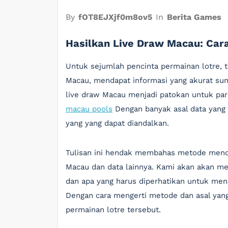
By
fOT8EJXjf0m8ov5
In
Berita Games
Hasilkan Live Draw Macau: Car
Untuk sejumlah pencinta permainan lotre, 
Macau, mendapat informasi yang akurat su
live draw Macau menjadi patokan untuk par
macau pools
Dengan banyak asal data yang 
yang yang dapat diandalkan.
Tulisan ini hendak membahas metode menda
Macau dan data lainnya. Kami akan akan me
dan apa yang harus diperhatikan untuk mend
Dengan cara mengerti metode dan asal yan
permainan lotre tersebut.