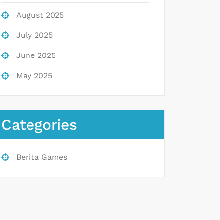
August 2025
July 2025
June 2025
May 2025
Categories
Berita Games