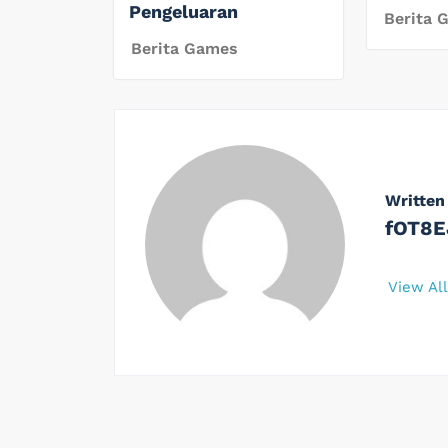
Pengeluaran
Berita 
Berita Games
Written
fOT8E
View Al