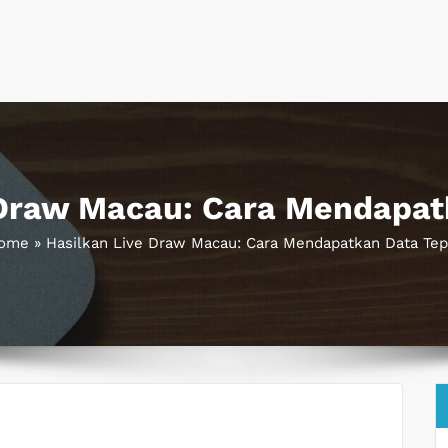
 Draw Macau: Cara Mendapat
ome
»
Hasilkan Live Draw Macau: Cara Mendapatkan Data Tep