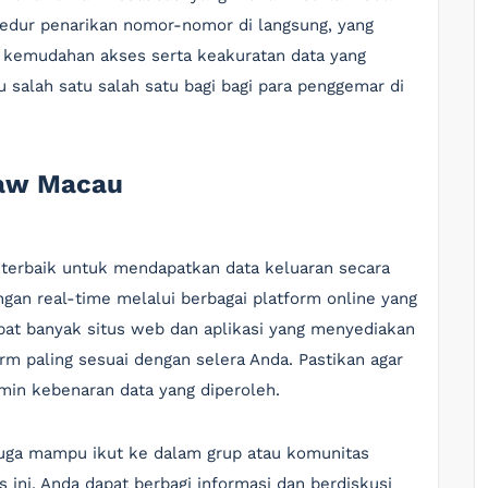
sedur penarikan nomor-nomor di langsung, yang
kemudahan akses serta keakuratan data yang
 salah satu salah satu bagi bagi para penggemar di
raw Macau
 terbaik untuk mendapatkan data keluaran secara
gan real-time melalui berbagai platform online yang
pat banyak situs web dan aplikasi yang menyediakan
rm paling sesuai dengan selera Anda. Pastikan agar
min kebenaran data yang diperoleh.
juga mampu ikut ke dalam grup atau komunitas
ini, Anda dapat berbagi informasi dan berdiskusi