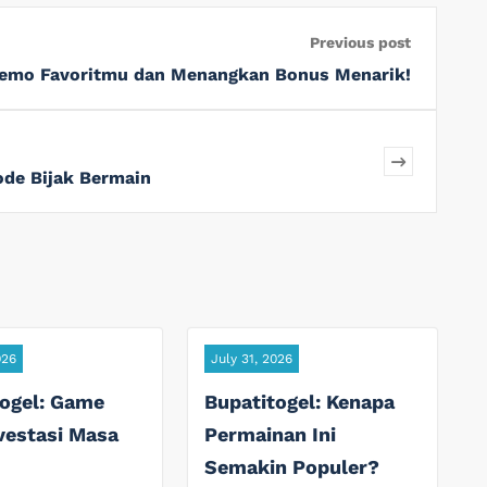
Previous post
Demo Favoritmu dan Menangkan Bonus Menarik!
ode Bijak Bermain
026
July 31, 2026
togel: Game
Bupatitogel: Kenapa
vestasi Masa
Permainan Ini
Semakin Populer?