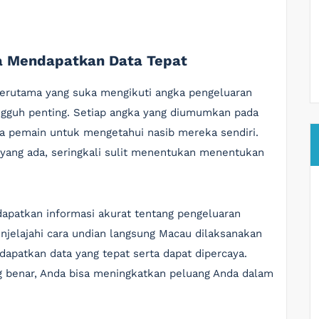
a Mendapatkan Data Tepat
terutama yang suka mengikuti angka pengeluaran
ngguh penting. Setiap angka yang diumumkan pada
a pemain untuk mengetahui nasib mereka sendiri.
yang ada, seringkali sulit menentukan menentukan
patkan informasi akurat tentang pengeluaran
njelajahi cara undian langsung Macau dilaksanakan
apatkan data yang tepat serta dapat dipercaya.
g benar, Anda bisa meningkatkan peluang Anda dalam