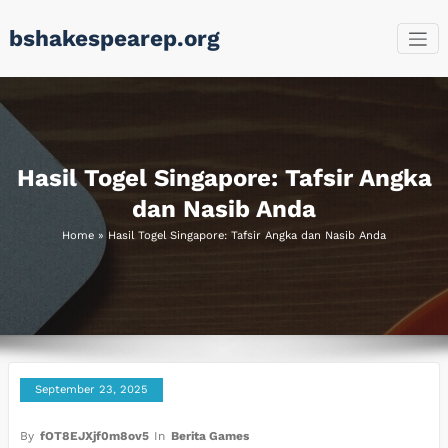
Skip
bshakespearep.org
to
content
Hasil Togel Singapore: Tafsir Angka
dan Nasib Anda
Home
»
Hasil Togel Singapore: Tafsir Angka dan Nasib Anda
September 23, 2025
By
fOT8EJXjf0m8ov5
In
Berita Games