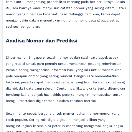
kamu untuk menghitung probabilitas menang pada bet berikutnya. Selain
itu, ada baiknya kamu menyusun catatan nomor yang sering ditemui atau
nomor yang dipercaya keberuntungan. Sehingga demikian, kamu dapat
menjadi yakin dalam menentukan nomor nomor dipasang pada setiap
sesi sesi pengundian.
Analisa Nomor dan Prediksi
Di permainan Singapore, telaah nomor adalah salah satu aspek aspek
yang krusial untuk para pemain untuk menambah peluang keberhasilan.
Pemain sering menganalisa informasi hasil yang lalu untuk menemukan
pola maupun nomor yang sering muncul. Dengan cara memanfaatkan
fakta ini, peserta dapat membuat ramalan yang lebih terarah akurat yang
diambil dari data yang relevan. Contohnya, jika angka tertentu ditemukan
berulang kali di banyak hasil akhir, peserta mungkin memutuskan untuk
mengikutsertakan digit tersebut dalam taruhan mereka.
Selain hal tersebut, berguna untuk memerhatikan nomor-nomor yang
tidak populer. Sering kali, digit-digital ini menjadi pilihan yang
menguntungkan karena sisa petaruh cenderung mengambil angka-angka