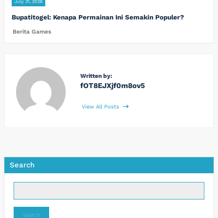
July 31, 2026
Bupatitogel: Kenapa Permainan Ini Semakin Populer?
Berita Games
Written by:
fOT8EJXjf0m8ov5
View All Posts
Search
Search