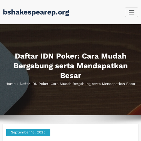
Skip
bshakespearep.org
to
content
Daftar IDN Poker: Cara Mudah
Bergabung serta Mendapatkan
Besar
Home
»
Daftar IDN Poker: Cara Mudah Bergabung serta Mendapatkan Besar
September 16, 2025