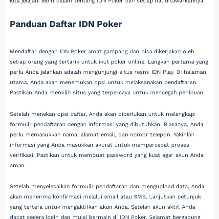
kita jelajahi lebih dalam tentang IDN Poker dan setiap hal ditawarkannya.
Panduan Daftar IDN Poker
Mendaftar dengan IDN Poker amat gampang dan bisa dikerjakan oleh
setiap orang yang tertarik untuk ikut poker online. Langkah pertama yang
perlu Anda jalankan adalah mengunjungi situs resmi IDN Play. Di halaman
utama, Anda akan menemukan opsi untuk melaksanakan pendaftaran.
Pastikan Anda memilih situs yang terpercaya untuk mencegah penipuan.
Setelah menekan opsi daftar, Anda akan diperlukan untuk melengkapi
formulir pendaftaran dengan informasi yang dibutuhkan. Biasanya, Anda
perlu memasukkan nama, alamat email, dan nomor telepon. Yakinlah
informasi yang Anda masukkan akurat untuk mempercepat proses
verifikasi. Pastikan untuk membuat password yang kuat agar akun Anda
aman.
Setelah menyelesaikan formulir pendaftaran dan mengupload data, Anda
akan menerima konfirmasi melalui email atau SMS. Lanjutkan petunjuk
yang tertera untuk mengaktifkan akun Anda. Setelah akun aktif, Anda
dapat segera login dan mulai bermain di IDN Poker. Selamat bergabung