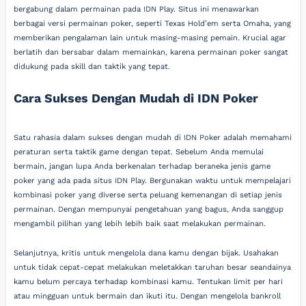
bergabung dalam permainan pada IDN Play. Situs ini menawarkan
berbagai versi permainan poker, seperti Texas Hold’em serta Omaha, yang
memberikan pengalaman lain untuk masing-masing pemain. Krucial agar
berlatih dan bersabar dalam memainkan, karena permainan poker sangat
didukung pada skill dan taktik yang tepat.
Cara Sukses Dengan Mudah di IDN Poker
Satu rahasia dalam sukses dengan mudah di IDN Poker adalah memahami
peraturan serta taktik game dengan tepat. Sebelum Anda memulai
bermain, jangan lupa Anda berkenalan terhadap beraneka jenis game
poker yang ada pada situs IDN Play. Bergunakan waktu untuk mempelajari
kombinasi poker yang diverse serta peluang kemenangan di setiap jenis
permainan. Dengan mempunyai pengetahuan yang bagus, Anda sanggup
mengambil pilihan yang lebih lebih baik saat melakukan permainan.
Selanjutnya, kritis untuk mengelola dana kamu dengan bijak. Usahakan
untuk tidak cepat-cepat melakukan meletakkan taruhan besar seandainya
kamu belum percaya terhadap kombinasi kamu. Tentukan limit per hari
atau mingguan untuk bermain dan ikuti itu. Dengan mengelola bankroll