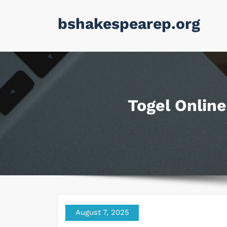
Skip
bshakespearep.org
to
content
Togel Online
August 7, 2025