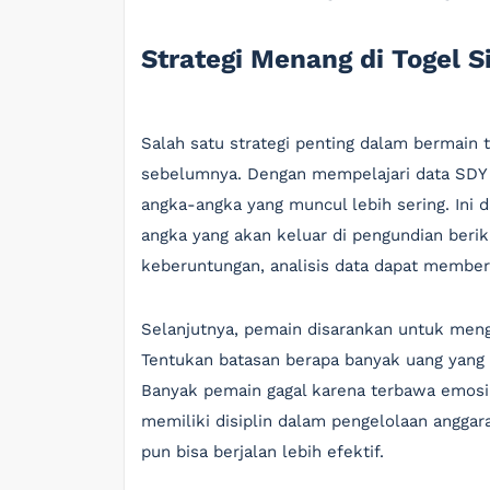
Strategi Menang di Togel S
Salah satu strategi penting dalam bermain
sebelumnya. Dengan mempelajari data SDY 
angka-angka yang muncul lebih sering. I
angka yang akan keluar di pengundian beri
keberuntungan, analisis data dapat membe
Selanjutnya, pemain disarankan untuk men
Tentukan batasan berapa banyak uang yang s
Banyak pemain gagal karena terbawa emosi 
memiliki disiplin dalam pengelolaan anggar
pun bisa berjalan lebih efektif.