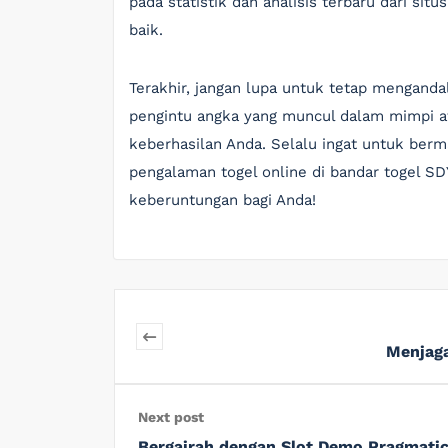
pada statistik dan analisis terbaru dari si
baik.
Terakhir, jangan lupa untuk tetap menganda
pengintu angka yang muncul dalam mimpi at
keberhasilan Anda. Selalu ingat untuk ber
pengalaman togel online di bandar togel S
keberuntungan bagi Anda!
Menjaga
Next post
Bergairah dengan Slot Demo Pragmati