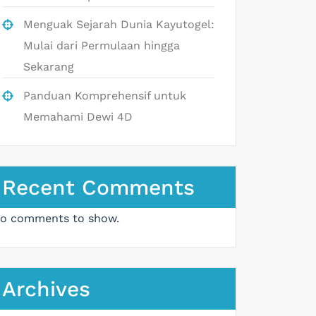
Menguak Sejarah Dunia Kayutogel:
Mulai dari Permulaan hingga
Sekarang
Panduan Komprehensif untuk
Memahami Dewi 4D
Recent Comments
o comments to show.
Archives