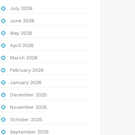
July 2026
June 2026
May 2026
April 2026
March 2026
February 2026
January 2026
December 2025
November 2025
October 2025
September 2025