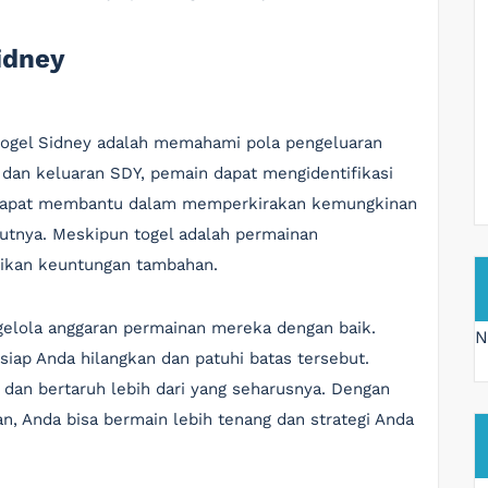
idney
 togel Sidney adalah memahami pola pengeluaran
dan keluaran SDY, pemain dapat mengidentifikasi
ni dapat membantu dalam memperkirakan kemungkinan
kutnya. Meskipun togel adalah permainan
rikan keuntungan tambahan.
gelola anggaran permainan mereka dengan baik.
N
iap Anda hilangkan dan patuhi batas tersebut.
dan bertaruh lebih dari yang seharusnya. Dengan
an, Anda bisa bermain lebih tenang dan strategi Anda