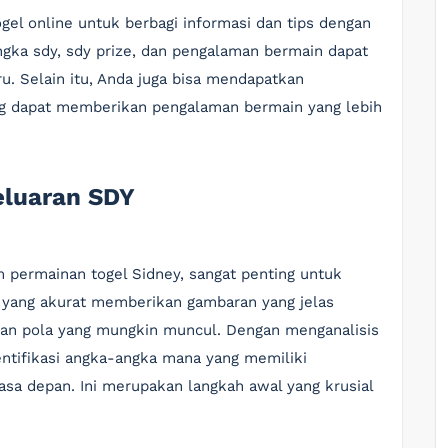
gel online untuk berbagi informasi dan tips dengan
gka sdy, sdy prize, dan pengalaman bermain dapat
 Selain itu, Anda juga bisa mendapatkan
ang dapat memberikan pengalaman bermain yang lebih
luaran SDY
permainan togel Sidney, sangat penting untuk
yang akurat memberikan gambaran yang jelas
dan pola yang mungkin muncul. Dengan menganalisis
ntifikasi angka-angka mana yang memiliki
asa depan. Ini merupakan langkah awal yang krusial