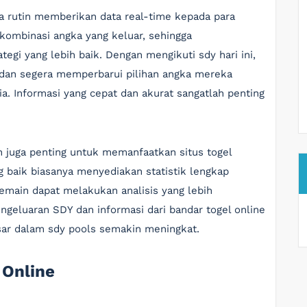
a rutin memberikan data real-time kepada para
kombinasi angka yang keluar, sehingga
i yang lebih baik. Dengan mengikuti sdy hari ini,
u dan segera memperbarui pilihan angka mereka
ia. Informasi yang cepat dan akurat sangatlah penting
 juga penting untuk memanfaatkan situs togel
ng baik biasanya menyediakan statistik lengkap
main dapat melakukan analisis yang lebih
eluaran SDY dan informasi dari bandar togel online
sar dalam sdy pools semakin meningkat.
 Online