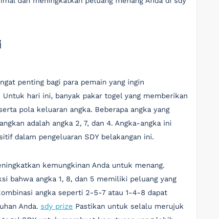
mal dan meningkatkan peluang menang Anda di sdy
i
ngat penting bagi para pemain yang ingin
Untuk hari ini, banyak pakar togel yang memberikan
serta pola keluaran angka. Beberapa angka yang
ngkan adalah angka 2, 7, dan 4. Angka-angka ini
tif dalam pengeluaran SDY belakangan ini.
meningkatkan kemungkinan Anda untuk menang.
si bahwa angka 1, 8, dan 5 memiliki peluang yang
kombinasi angka seperti 2-5-7 atau 1-4-8 dapat
ruhan Anda.
sdy prize
Pastikan untuk selalu merujuk