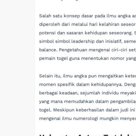
Salah satu konsep dasar pada ilmu angka a
diperoleh dari melalui hari kelahiran sese
potensi dan sasaran kehidupan seseorang. S
simbol simbol leadership dan inisiatif, s
balance. Pengetahuan mengenai ciri-ciri set
pemain togel guna menentukan nomor yang
Selain itu, ilmu angka pun mengaitkan ket
momen spesifik dalam kehidupannya. Denga
berbagai keadaan, sejumlah individu meya
yang mana memudahkan dalam pengambila
togel. Meskipun keberhasilan dalam judi in
mengenai ilmu numerologi mungkin menyedia