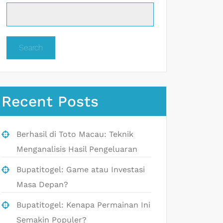
Search
Recent Posts
Berhasil di Toto Macau: Teknik
Menganalisis Hasil Pengeluaran
Bupatitogel: Game atau Investasi
Masa Depan?
Bupatitogel: Kenapa Permainan Ini
Semakin Populer?