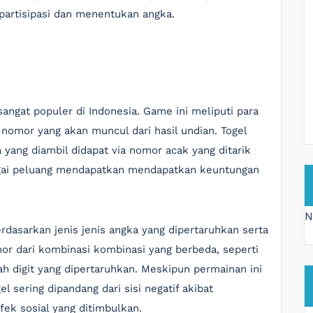
partisipasi dan menentukan angka.
ngat populer di Indonesia. Game ini meliputi para
omor yang akan muncul dari hasil undian. Togel
 yang diambil didapat via nomor acak yang ditarik
bagai peluang mendapatkan mendapatkan keuntungan
N
dasarkan jenis jenis angka yang dipertaruhkan serta
r dari kombinasi kombinasi yang berbeda, seperti
h digit yang dipertaruhkan. Meskipun permainan ini
 sering dipandang dari sisi negatif akibat
fek sosial yang ditimbulkan.