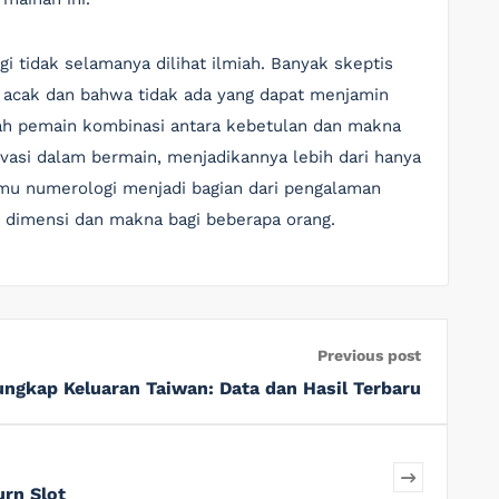
i tidak selamanya dilihat ilmiah. Banyak skeptis
 acak dan bahwa tidak ada yang dapat menjamin
ah pemain kombinasi antara kebetulan dan makna
asi dalam bermain, menjadikannya lebih dari hanya
 ilmu numerologi menjadi bagian dari pengalaman
 dimensi dan makna bagi beberapa orang.
Previous post
ngkap Keluaran Taiwan: Data dan Hasil Terbaru
rn Slot