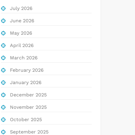
July 2026
June 2026
May 2026
April 2026
March 2026
February 2026
January 2026
December 2025
November 2025
October 2025
September 2025