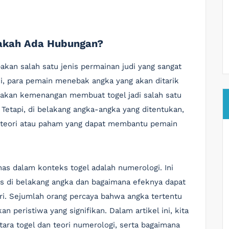
dakah Ada Hubungan?
pakan salah satu jenis permainan judi yang sangat
ni, para pemain menebak angka yang akan ditarik
n akan kemenangan membuat togel jadi salah satu
 Tetapi, di belakang angka-angka yang ditentukan,
 teori atau paham yang dapat membantu pemain
as dalam konteks togel adalah numerologi. Ini
s di belakang angka dan bagaimana efeknya dapat
ri. Sejumlah orang percaya bahwa angka tertentu
eristiwa yang signifikan. Dalam artikel ini, kita
ara togel dan teori numerologi, serta bagaimana