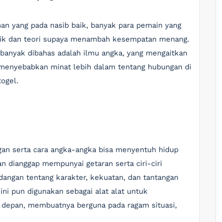
an yang pada nasib baik, banyak para pemain yang
tik dan teori supaya menambah kesempatan menang.
g banyak dibahas adalah ilmu angka, yang mengaitkan
i menyebabkan minat lebih dalam tentang hubungan di
ogel.
ngan serta cara angka-angka bisa menyentuh hidup
gan dianggap mempunyai getaran serta ciri-ciri
angan tentang karakter, kekuatan, dan tantangan
ni pun digunakan sebagai alat alat untuk
 depan, membuatnya berguna pada ragam situasi,