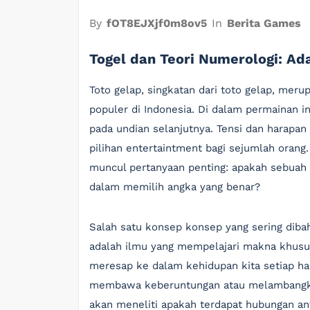
By
fOT8EJXjf0m8ov5
In
Berita Games
Togel dan Teori Numerologi: A
Toto gelap, singkatan dari toto gelap, meru
populer di Indonesia. Di dalam permainan i
pada undian selanjutnya. Tensi dan harapa
pilihan entertaintment bagi sejumlah orang.
muncul pertanyaan penting: apakah sebuah
dalam memilih angka yang benar?
Salah satu konsep konsep yang sering dibah
adalah ilmu yang mempelajari makna khusu
meresap ke dalam kehidupan kita setiap ha
membawa keberuntungan atau melambangkan p
akan meneliti apakah terdapat hubungan ant