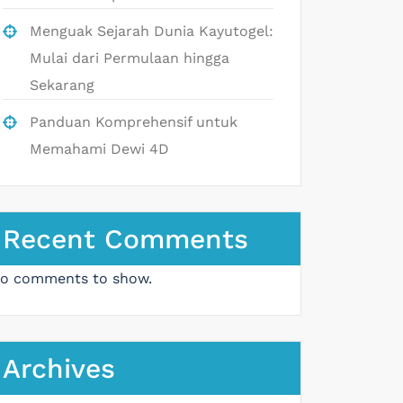
Menguak Sejarah Dunia Kayutogel:
Mulai dari Permulaan hingga
Sekarang
Panduan Komprehensif untuk
Memahami Dewi 4D
Recent Comments
o comments to show.
Archives