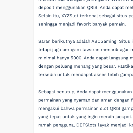
deposit menggunakan QRIS, Anda dapat me
Selain itu, XYZSlot terkenal sebagai situs 
sehingga menjadi favorit banyak pemain.
Saran berikutnya adalah ABCGaming. Situs i
tetapi juga beragam tawaran menarik agar 
minimal hanya 5000, Anda dapat langsung 
dengan peluang menang yang besar. Pastik
tersedia untuk mendapat akses lebih gamp
Sebagai penutup, Anda dapat menggunakan
permainan yang nyaman dan aman dengan fas
mengakui bahwa permainan slot QRIS gampan
yang tepat untuk yang ingin meraih jackpot
ramah pengguna, DEFSlots layak menjadi kom