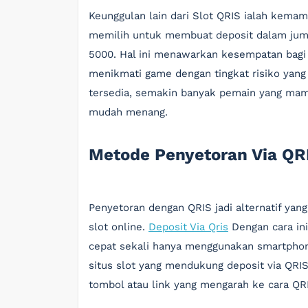
Keunggulan lain dari Slot QRIS ialah kema
memilih untuk membuat deposit dalam jumla
5000. Hal ini menawarkan kesempatan bagi 
menikmati game dengan tingkat risiko yang 
tersedia, semakin banyak pemain yang mam
mudah menang.
Metode Penyetoran Via QR
Penyetoran dengan QRIS jadi alternatif ya
slot online.
Deposit Via Qris
Dengan cara ini
cepat sekali hanya menggunakan smartphone.
situs slot yang mendukung deposit via QRIS.
tombol atau link yang mengarah ke cara QR