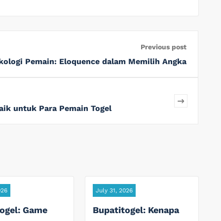
Previous post
ikologi Pemain: Eloquence dalam Memilih Angka
baik untuk Para Pemain Togel
026
July 31, 2026
togel: Game
Bupatitogel: Kenapa