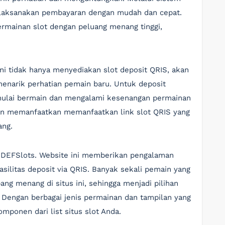
laksanakan pembayaran dengan mudah dan cepat.
permainan slot dengan peluang menang tinggi,
ni tidak hanya menyediakan slot deposit QRIS, akan
menarik perhatian pemain baru. Untuk deposit
mulai bermain dan mengalami kesenangan permainan
an memanfaatkan memanfaatkan link slot QRIS yang
ang.
 DEFSlots. Website ini memberikan pengalaman
ilitas deposit via QRIS. Banyak sekali pemain yang
g menang di situs ini, sehingga menjadi pilihan
. Dengan berbagai jenis permainan dan tampilan yang
ponen dari list situs slot Anda.