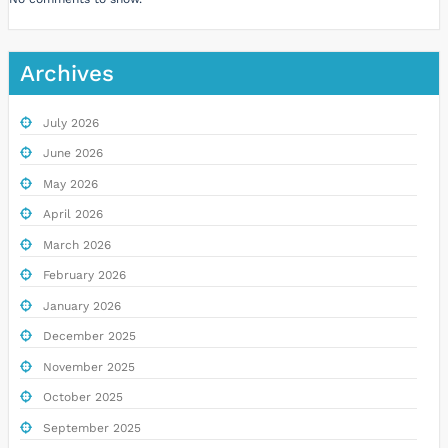
Archives
July 2026
June 2026
May 2026
April 2026
March 2026
February 2026
January 2026
December 2025
November 2025
October 2025
September 2025