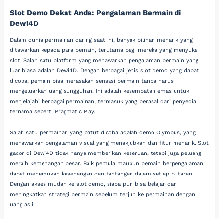
Slot Demo Dekat Anda: Pengalaman Bermain di
Dewi4D
Dalam dunia permainan daring saat ini, banyak pilihan menarik yang
ditawarkan kepada para pemain, terutama bagi mereka yang menyukai
slot. Salah satu platform yang menawarkan pengalaman bermain yang
luar biasa adalah Dewi4D. Dengan berbagai jenis slot demo yang dapat
dicoba, pemain bisa merasakan sensasi bermain tanpa harus
mengeluarkan uang sungguhan. Ini adalah kesempatan emas untuk
menjelajahi berbagai permainan, termasuk yang berasal dari penyedia
ternama seperti Pragmatic Play.
Salah satu permainan yang patut dicoba adalah demo Olympus, yang
menawarkan pengalaman visual yang menakjubkan dan fitur menarik. Slot
gacor di Dewi4D tidak hanya memberikan keseruan, tetapi juga peluang
meraih kemenangan besar. Baik pemula maupun pemain berpengalaman
dapat menemukan kesenangan dan tantangan dalam setiap putaran.
Dengan akses mudah ke slot demo, siapa pun bisa belajar dan
meningkatkan strategi bermain sebelum terjun ke permainan dengan
uang asli.