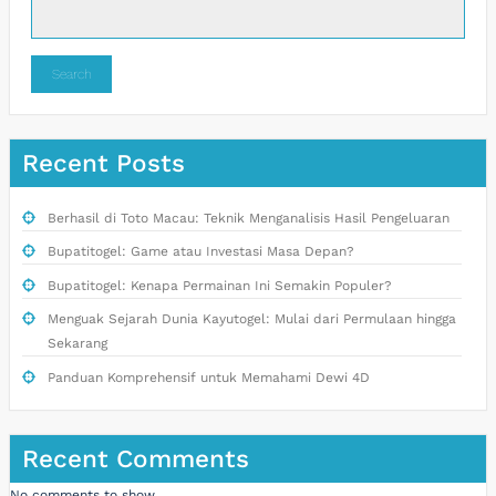
Search
Recent Posts
Berhasil di Toto Macau: Teknik Menganalisis Hasil Pengeluaran
Bupatitogel: Game atau Investasi Masa Depan?
Bupatitogel: Kenapa Permainan Ini Semakin Populer?
Menguak Sejarah Dunia Kayutogel: Mulai dari Permulaan hingga
Sekarang
Panduan Komprehensif untuk Memahami Dewi 4D
Recent Comments
No comments to show.