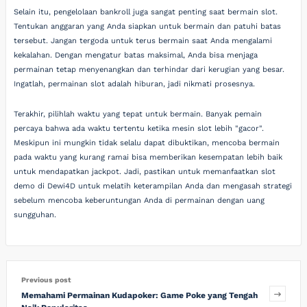
Selain itu, pengelolaan bankroll juga sangat penting saat bermain slot.
Tentukan anggaran yang Anda siapkan untuk bermain dan patuhi batas
tersebut. Jangan tergoda untuk terus bermain saat Anda mengalami
kekalahan. Dengan mengatur batas maksimal, Anda bisa menjaga
permainan tetap menyenangkan dan terhindar dari kerugian yang besar.
Ingatlah, permainan slot adalah hiburan, jadi nikmati prosesnya.
Terakhir, pilihlah waktu yang tepat untuk bermain. Banyak pemain
percaya bahwa ada waktu tertentu ketika mesin slot lebih "gacor".
Meskipun ini mungkin tidak selalu dapat dibuktikan, mencoba bermain
pada waktu yang kurang ramai bisa memberikan kesempatan lebih baik
untuk mendapatkan jackpot. Jadi, pastikan untuk memanfaatkan slot
demo di Dewi4D untuk melatih keterampilan Anda dan mengasah strategi
sebelum mencoba keberuntungan Anda di permainan dengan uang
sungguhan.
Previous post
Memahami Permainan Kudapoker: Game Poke yang Tengah