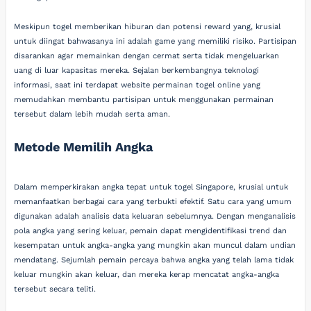
Meskipun togel memberikan hiburan dan potensi reward yang, krusial
untuk diingat bahwasanya ini adalah game yang memiliki risiko. Partisipan
disarankan agar memainkan dengan cermat serta tidak mengeluarkan
uang di luar kapasitas mereka. Sejalan berkembangnya teknologi
informasi, saat ini terdapat website permainan togel online yang
memudahkan membantu partisipan untuk menggunakan permainan
tersebut dalam lebih mudah serta aman.
Metode Memilih Angka
Dalam memperkirakan angka tepat untuk togel Singapore, krusial untuk
memanfaatkan berbagai cara yang terbukti efektif. Satu cara yang umum
digunakan adalah analisis data keluaran sebelumnya. Dengan menganalisis
pola angka yang sering keluar, pemain dapat mengidentifikasi trend dan
kesempatan untuk angka-angka yang mungkin akan muncul dalam undian
mendatang. Sejumlah pemain percaya bahwa angka yang telah lama tidak
keluar mungkin akan keluar, dan mereka kerap mencatat angka-angka
tersebut secara teliti.