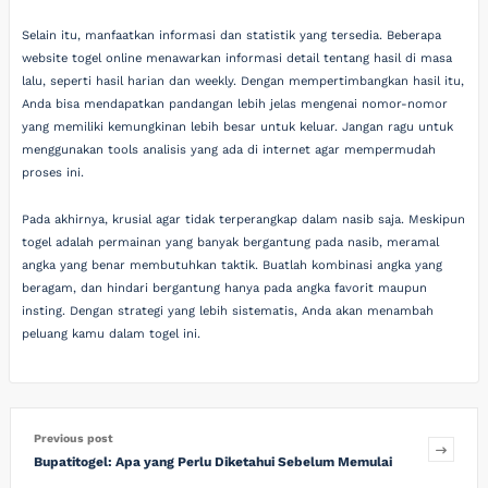
Selain itu, manfaatkan informasi dan statistik yang tersedia. Beberapa
website togel online menawarkan informasi detail tentang hasil di masa
lalu, seperti hasil harian dan weekly. Dengan mempertimbangkan hasil itu,
Anda bisa mendapatkan pandangan lebih jelas mengenai nomor-nomor
yang memiliki kemungkinan lebih besar untuk keluar. Jangan ragu untuk
menggunakan tools analisis yang ada di internet agar mempermudah
proses ini.
Pada akhirnya, krusial agar tidak terperangkap dalam nasib saja. Meskipun
togel adalah permainan yang banyak bergantung pada nasib, meramal
angka yang benar membutuhkan taktik. Buatlah kombinasi angka yang
beragam, dan hindari bergantung hanya pada angka favorit maupun
insting. Dengan strategi yang lebih sistematis, Anda akan menambah
peluang kamu dalam togel ini.
Previous post
Bupatitogel: Apa yang Perlu Diketahui Sebelum Memulai