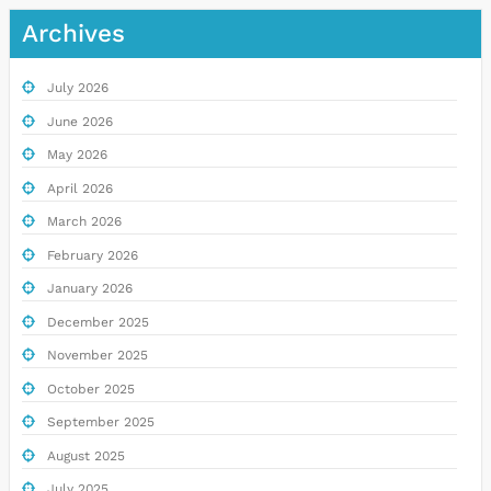
Archives
July 2026
June 2026
May 2026
April 2026
March 2026
February 2026
January 2026
December 2025
November 2025
October 2025
September 2025
August 2025
July 2025