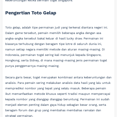
keberuntungan ketika bermain togel Singapore.
Pengertian Toto Gelap
Toto gelap, adalah tipe permainan judi yang terkenal diantara negeri ini.
Dalam game tersebut, pemain memilih beberapa angka dengan asa
angka-angka tersebut bakal keluar di hasil lucky draw. Permainan ini
biasanya terhubung dengan beragam tipe lotre di seluruh dunia ini,
namun setiap negara memiliki metode dan aturan masing-masing. Di
Indonesia, permainan togel sering kali menunjuk kepada Singapore,
Hongkong, serta Sidney, di mana masing-masing jenis permainan togel
punya penggemarnya masing-masing.
Secara garis besar, togel merupakan kombinasi antara keberuntungan dan
analisis. Para pemain sering melakukan analisis data hasil yang lalu untuk
memprediksi nombor yang tepat yang selalu masuk. Beberapa pemain
ikut memanfaatkan metode khusus seperti tradisi maupun mempercayai
kepada nombor yang dianggap dianggap beruntung. Permainan ini sudah
menjadi elemen penting dalam gaya hidup sebagian besar orang, serta
beragam forum dan grup yang membahas membahas ramalan dan
strategi permainan.